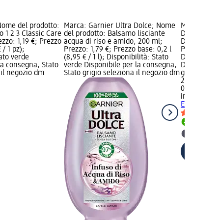
Nome del prodotto:
Marca: Garnier Ultra Dolce; Nome
Marca: infa
 1 2 3 Classic Care
del prodotto: Balsamo lisciante
Deodorante 
ezzo: 1,19 €; Prezzo
acqua di riso e amido, 200 ml;
Delicato, 50
 / 1 pz);
Prezzo: 1,79 €; Prezzo base: 0,2 l
Prezzo base:
tato verde
(8,95 € / 1 l); Disponibilità: Stato
Disponibilit
la consegna, Stato
verde Disponibile per la consegna,
Disponibile
 il negozio dm
Stato grigio seleziona il negozio dm
grigio selez
2,99 €
0,05 l (59,80
infasil
Deodo
Extra Delica
Disponib
selezion