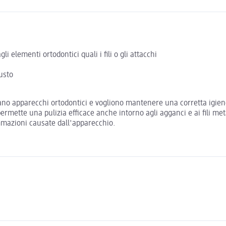
i elementi ortodontici quali i fili o gli attacchi
usto
ano apparecchi ortodontici e vogliono mantenere una corretta igiene
ermette una pulizia efficace anche intorno agli agganci e ai fili meta
iammazioni causate dall'apparecchio.