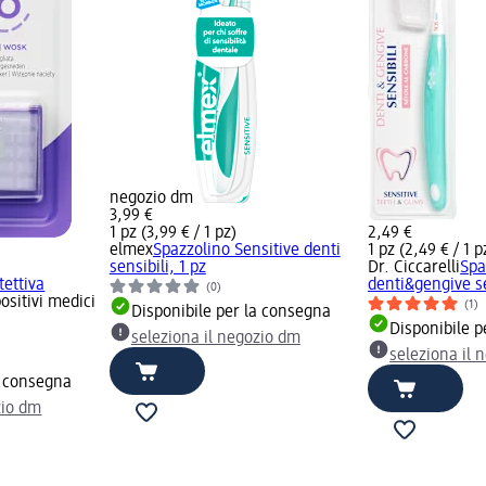
negozio dm
3,99 €
1 pz (3,99 € / 1 pz)
2,49 €
elmex
Spazzolino Sensitive denti
1 pz (2,49 € / 1 p
sensibili, 1 pz
Dr. Ciccarelli
Spa
ettiva
denti&gengive se
(0)
ositivi medici
(1)
Disponibile per la consegna
Disponibile p
seleziona il negozio dm
seleziona il 
a consegna
zio dm