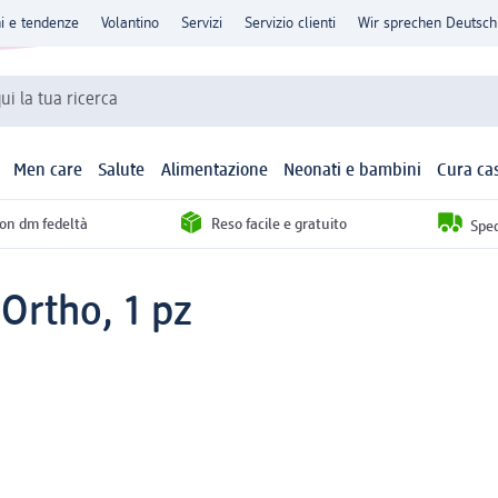
ni e tendenze
Volantino
Servizi
Servizio clienti
Wir sprechen Deutsch
qui la tua ricerca
Men care
Salute
Alimentazione
Neonati e bambini
Cura ca
con dm fedeltà
Reso facile e gratuito
Sped
Ortho, 1 pz