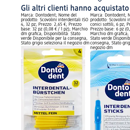
Gli altri clienti hanno acquistat
rodotto:
Marca: Dontodent; Nome del
Marca: Dontodent; 
todontica,
prodotto: Scovolini interdentali ISO
prodotto: Scovolini i
4, 32 pz; Prezzo: 2,65 €; Prezzo
conici sottili, 6 pz; 
o: 3,99 €;
base: 32 pz (0,08 € / 1 pz); Marchio
Prezzo base: 6 pz (0,3
/ 1 pz);
dm grafica; Disponibilità: Stato
Marchio dm grafica; 
e
verde Disponibile per la consegna,
Stato verde Disponibi
gna, Stato
Stato grigio seleziona il negozio dm
consegna, Stato grigi
io dm
negozio dm