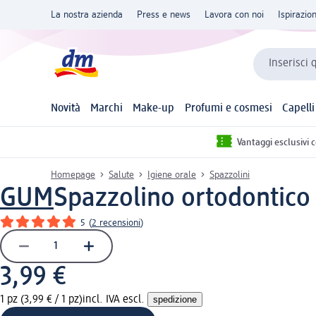
La nostra azienda
Press e news
Lavora con noi
Ispirazio
Inserisci 
Novità
Marchi
Make-up
Profumi e cosmesi
Capelli
Vantaggi esclusivi 
Homepage
Salute
Igiene orale
Spazzolini
GUM
Spazzolino ortodontico 
5
(
2 recensioni
)
3,99 €
1 pz (3,99 € / 1 pz)
incl. IVA escl.
spedizione