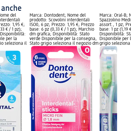
o anche
Nome del
Marca: Dontodent; Nome del
Marca: Oral-B; 
nterdentali
prodotto: Scovolini interdentali
Spazzolino Medio
Prezzo: 1,95 €;
ISO0, 6 pz; Prezzo: 1,95 €; Prezzo
assort., 1 pz; Pr
3 € / 1 pz);
base: 6 pz (0,33 € / 1 pz); Marchio
base: 1 pz (1,19 €
Disponibilità:
dm grafica; Disponibilità: Stato
Disponibilità: S
le per la
verde Disponibile per la consegna,
Disponibile per 
o seleziona il
Stato grigio seleziona il negozio dm
grigio seleziona