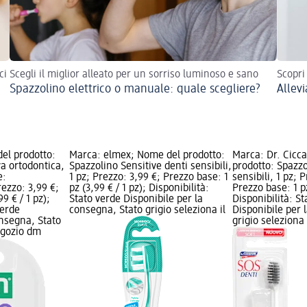
ci
Scegli il miglior alleato per un sorriso luminoso e sano
Scopri
Spazzolino elettrico o manuale: quale scegliere?
Allevi
el prodotto:
Marca: elmex; Nome del prodotto:
Marca: Dr. Cicca
a ortodontica,
Spazzolino Sensitive denti sensibili,
prodotto: Spazz
e:
1 pz; Prezzo: 3,99 €; Prezzo base: 1
sensibili, 1 pz; 
rezzo: 3,99 €;
pz (3,99 € / 1 pz); Disponibilità:
Prezzo base: 1 pz
9 € / 1 pz);
Stato verde Disponibile per la
Disponibilità: S
verde
consegna, Stato grigio seleziona il
Disponibile per 
onsegna, Stato
grigio seleziona
negozio dm