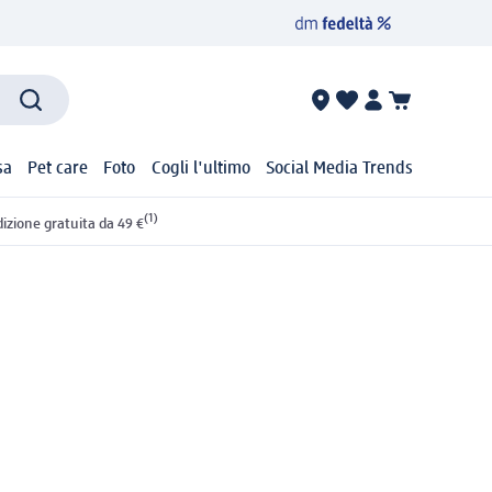
sa
Pet care
Foto
Cogli l'ultimo
Social Media Trends
(1)
izione gratuita da 49 €