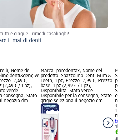
 tutti e cinque i rimedi casalinghi!
are il mal di denti
relli; Nome del
Marca: parodontax; Nome del
Marca: meri
olino denti&gengive
prodotto: Spazzolino Denti Gum &
Spazzolino 
Prezzo: 2,49 €;
Teeth, 1 pz; Prezzo: 2,99 €; Prezzo
pz; Prezzo: 
 (2,49 € / 1 pz);
base: 1 pz (2,99 € / 1 pz);
pz (3,99 € / 
tato verde
Disponibilità: Stato verde
Stato verde 
la consegna, Stato
Disponibile per la consegna, Stato
consegna, St
 il negozio dm
grigio seleziona il negozio dm
negozio dm
3,99 €
1 pz (3,99 € 
meridol
Spaz
Gengive, 1 
Disponib