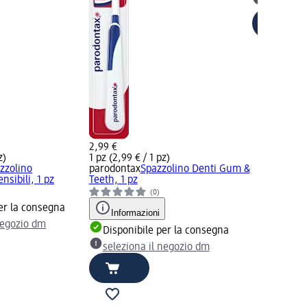
selezion
2,99 €
z)
1 pz (2,99 € / 1 pz)
zzolino
parodontax
Spazzolino Denti Gum &
nsibili, 1 pz
Teeth, 1 pz
(0)
er la consegna
Informazioni
negozio dm
Disponibile per la consegna
seleziona il negozio dm