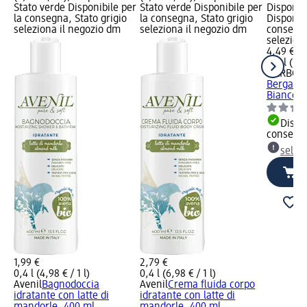
Stato verde Disponibile per
Stato verde Disponibile per
Disponibi
la consegna, Stato grigio
la consegna, Stato grigio
Disponibi
seleziona il negozio dm
seleziona il negozio dm
consegna
selezion
4,49 €
0,4 l (11,2
L'ERBOR
Bergamot
Bianco, 
Dispon
consegn
selez
1,99 €
2,79 €
0,4 l (4,98 € / 1 l)
0,4 l (6,98 € / 1 l)
Avenil
Bagnodoccia
Avenil
Crema fluida corpo
idratante con latte di
idratante con latte di
mandorle, 400 ml
mandorle, 400 ml