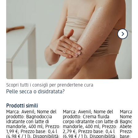
Scopri tutti i consigli per prendertene cura
Sco
Pelle secca o disidratata?
We
Prodotti simili
Marca: Avenil; Nome del
Marca: Avenil; Nome del
Marca: L
prodotto: Bagnodoccia
prodotto: Crema fluida
Nome del
idratante con latte di
corpo idratante con latte di
Bagnodo
mandorle, 400 ml; Prezzo:
mandorle, 400 ml; Prezzo:
Abete Bi
1,99 €; Prezzo base: 0,4 l
2,79 €; Prezzo base: 0,4 l
Prezzo: 
(4,98 € / 1 l); Disponibilità:
(6,98 € / 1 l); Disponibilità:
base: 0,4 