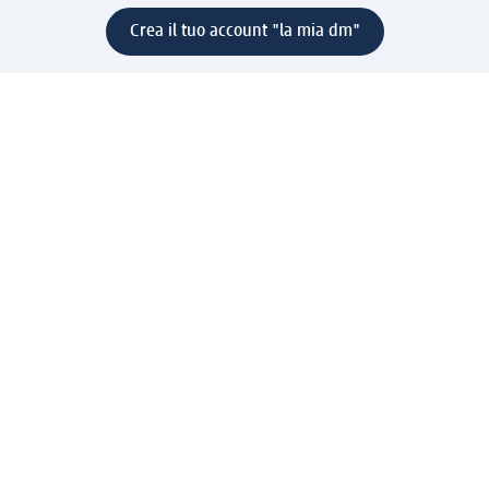
Crea il tuo account "la mia dm"
Aiuto e contatti
Servizi
Servizio clienti
Spedizione e consegna
Reso e rimborso
L'azienda
La nostra azienda
Corporate Responsibility
Lavora con noi
Press e news
Espansione
Un mondo di prodotti
Il mondo dm
Punti vendita
Il nostro Journal
Vivere consapevoli con dm