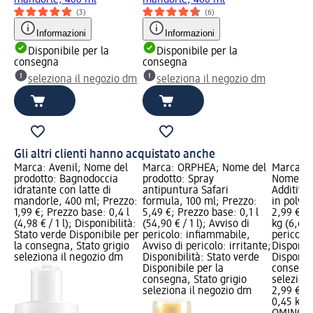
(3)
(6)
Informazioni
Informazioni
Disponibile per la
Disponibile per la
consegna
consegna
seleziona il negozio dm
seleziona il negozio dm
Gli altri clienti hanno acquistato anche
Marca: Avenil; Nome del
Marca: ORPHEA; Nome del
Marca: 
prodotto: Bagnodoccia
prodotto: Spray
Nome del
idratante con latte di
antipuntura Safari
Additivo
mandorle, 400 ml; Prezzo:
formula, 100 ml; Prezzo:
in polver
1,99 €; Prezzo base: 0,4 l
5,49 €; Prezzo base: 0,1 l
2,99 €; 
(4,98 € / 1 l); Disponibilità:
(54,90 € / 1 l); Avviso di
kg (6,64 
Stato verde Disponibile per
pericolo: infiammabile,
pericolo:
la consegna, Stato grigio
Avviso di pericolo: irritante;
Disponibi
seleziona il negozio dm
Disponibilità: Stato verde
Disponibi
Disponibile per la
consegna
consegna, Stato grigio
selezion
seleziona il negozio dm
2,99 €
0,45 kg (