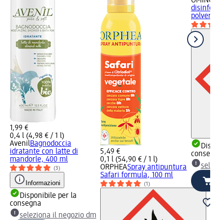
OMINO B
disinfet
polvere,
1,99 €
0,4 l (4,98 € / 1 l)
Avenil
Bagnodoccia
Dispon
idratante con latte di
5,49 €
consegn
mandorle, 400 ml
0,1 l (54,90 € / 1 l)
selez
ORPHEA
Spray antipuntura
(3)
Safari formula, 100 ml
Informazioni
(1)
Disponibile per la
consegna
seleziona il negozio dm