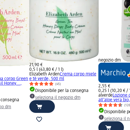
negozio dm
21,90 €
0,5 l (43,80 € / 1 l)
Elizabeth Arden
Crema corpo miele
a corpo Green
e tè verde, 500 ml
il Honey...,
(45)
2,55 €
Disponibile per la consegna
0,25 l (10,20 € / 1
alverde
Lozione c
seleziona il negozio dm
a consegna
all’aloe vera bio
(12
zio dm
Disponibile p
seleziona il 