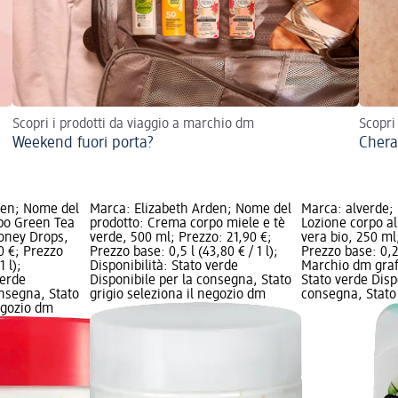
Scopri i prodotti da viaggio a marchio dm
Scopri
Weekend fuori porta?
Chera
den; Nome del
Marca: Elizabeth Arden; Nome del
Marca: alverde;
po Green Tea
prodotto: Crema corpo miele e tè
Lozione corpo all
Honey Drops,
verde, 500 ml; Prezzo: 21,90 €;
vera bio, 250 ml
0 €; Prezzo
Prezzo base: 0,5 l (43,80 € / 1 l);
Prezzo base: 0,25
1 l);
Disponibilità: Stato verde
Marchio dm grafi
verde
Disponibile per la consegna, Stato
Stato verde Disp
onsegna, Stato
grigio seleziona il negozio dm
consegna, Stato 
negozio dm