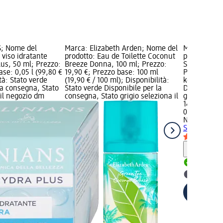
S; Nome del
Marca: Elizabeth Arden; Nome del
Marca: NIV
viso idratante
prodotto: Eau de Toilette Coconut
prodotto: S
us, 50 ml; Prezzo:
Breeze Donna, 100 ml; Prezzo:
SPF50+, 15 g
ase: 0,05 l (99,80 €
19,90 €; Prezzo base: 100 ml
Prezzo base:
ità: Stato verde
(19,90 € / 100 ml); Disponibilità:
kg); Disponi
la consegna, Stato
Stato verde Disponibile per la
Disponibile
 il negozio dm
consegna, Stato grigio seleziona il
grigio selez
14,90 €
0,015 kg (993
NIVEA SUN
S
SPF50+, 15 
Informaz
Disponib
selezion