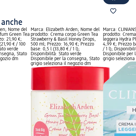
o anche
den; Nome del
Marca: Elizabeth Arden; Nome del
Marca: CLINIAN
rfum Green Tea
prodotto: Crema corpo Green Tea
prodotto: Crema 
o: 21,90 €;
Strawberry & Basil Honey Drops,
leggera Hydra Pl
21,90 € / 100
500 ml; Prezzo: 16,90 €; Prezzo
4,99 €; Prezzo b
tato verde
base: 0,5 l (33,80 € / 1 l);
/ 1 l); Disponibil
onsegna, Stato
Disponibilità: Stato verde
Disponibile per 
negozio dm
Disponibile per la consegna, Stato
grigio seleziona
grigio seleziona il negozio dm