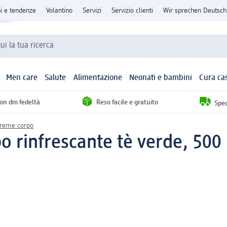
ni e tendenze
Volantino
Servizi
Servizio clienti
Wir sprechen Deutsch
qui la tua ricerca
Men care
Salute
Alimentazione
Neonati e bambini
Cura ca
con dm fedeltà
Reso facile e gratuito
Sped
creme corpo
o rinfrescante tè verde, 500