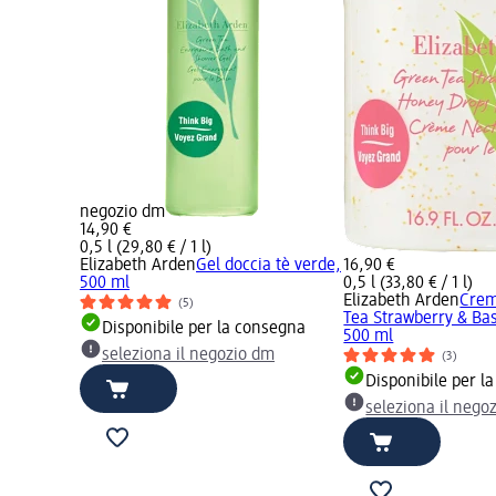
negozio dm
14,90 €
0,5 l (29,80 € / 1 l)
Elizabeth Arden
Gel doccia tè verde,
16,90 €
500 ml
0,5 l (33,80 € / 1 l)
Elizabeth Arden
Crem
(5)
Tea Strawberry & Bas
Disponibile per la consegna
500 ml
seleziona il negozio dm
(3)
Disponibile per l
seleziona il nego