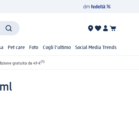
sa
Pet care
Foto
Cogli l'ultimo
Social Media Trends
(1)
izione gratuita da 49 €
 ml