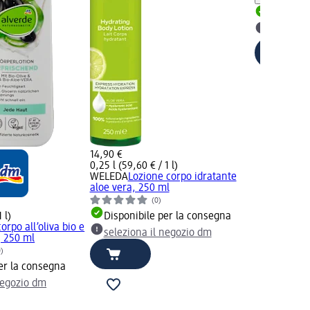
Disponib
selezion
14,90 €
0,25 l (59,60 € / 1 l)
WELEDA
Lozione corpo idratante
aloe vera, 250 ml
(0)
 l)
Disponibile per la consegna
orpo all’oliva bio e
seleziona il negozio dm
, 250 ml
0)
er la consegna
negozio dm