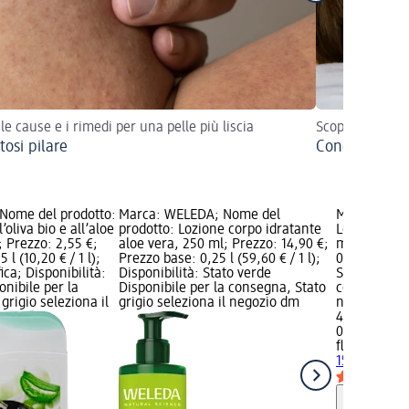
 le cause e i rimedi per una pelle più liscia
Scopri tutto ciò
tosi pilare
Concediti un
 Nome del prodotto:
Marca: WELEDA; Nome del
Marca: fluf
’oliva bio e all’aloe
prodotto: Lozione corpo idratante
Lozione cor
; Prezzo: 2,55 €;
aloe vera, 250 ml; Prezzo: 14,90 €;
ml; Prezzo:
 l (10,20 € / 1 l);
Prezzo base: 0,25 l (59,60 € / 1 l);
0,15 l (33,27
ca; Disponibilità:
Disponibilità: Stato verde
Stato verde 
onibile per la
Disponibile per la consegna, Stato
consegna, St
grigio seleziona il
grigio seleziona il negozio dm
negozio dm
4,99 €
0,15 l (33,27 
fluff
Lozione
150 ml
Informaz