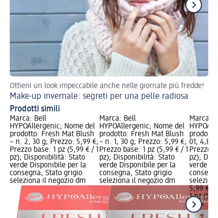
Ottieni un look impeccabile anche nelle giornate più fredde!
Val
Make-up invernale: segreti per una pelle radiosa
Ma
Prodotti simili
Marca: Bell
Marca: Bell
Marca: B
HYPOAllergenic; Nome del
HYPOAllergenic; Nome del
HYPOAlle
prodotto: Fresh Mat Blush
prodotto: Fresh Mat Blush
prodotto
– n. 2, 30 g; Prezzo: 5,99 €;
– n. 1, 30 g; Prezzo: 5,99 €;
01, 4,8 g
Prezzo base: 1 pz (5,99 € / 1
Prezzo base: 1 pz (5,99 € / 1
Prezzo ba
pz); Disponibilità: Stato
pz); Disponibilità: Stato
pz); Disp
verde Disponibile per la
verde Disponibile per la
verde Dis
consegna, Stato grigio
consegna, Stato grigio
consegna
seleziona il negozio dm
seleziona il negozio dm
selezion
5,99 €
1 pz (5,99