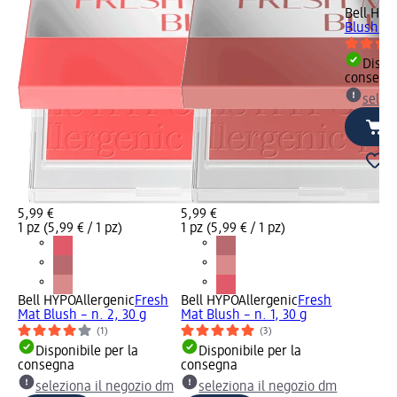
Bell HYP
Blush - n
Dispon
consegn
selez
5,99 €
5,99 €
1 pz (5,99 € / 1 pz)
1 pz (5,99 € / 1 pz)
Bell HYPOAllergenic
Fresh
Bell HYPOAllergenic
Fresh
Mat Blush – n. 2, 30 g
Mat Blush – n. 1, 30 g
(1)
(3)
Disponibile per la
Disponibile per la
consegna
consegna
seleziona il negozio dm
seleziona il negozio dm