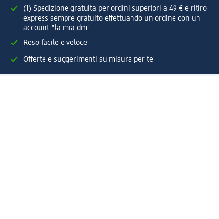
(1) Spedizione gratuita per ordini superiori a 49 € e ritiro
express sempre gratuito effettuando un ordine con un
account "la mia dm"
Reso facile e veloce
Offerte e suggerimenti su misura per te
Crea il tuo account "la mia dm"
Aiuto e contatti
Servizi
Servizio clienti
Spedizione e consegna
Reso e rimborso
L'azienda
La nostra azienda
Corporate Responsibility