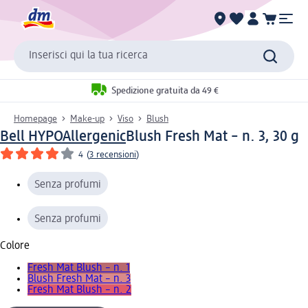
Inserisci qui la tua ricerca
Spedizione gratuita da 49 €
Homepage
Make-up
Viso
Blush
Bell HYPOAllergenic
Blush Fresh Mat – n. 3, 30 g
4
(
3 recensioni
)
Senza profumi
Senza profumi
Colore
Fresh Mat Blush – n. 1
Blush Fresh Mat – n. 3
Fresh Mat Blush – n. 2