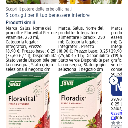
Scopri il potere delle erbe officinali
Sco
5 consigli per il tuo benessere interiore
Es
Prodotti simili
Marca: Salus; Nome del
Marca: Salus; Nome del
Marca: S
prodotto: Floravital Ferro e
prodotto: Integratore
prodotto
Vitamine, 250 ml;
alimentare Floradix, 250
essence 
Categoria legale:
ml; Categoria legale:
ml; Cate
Integratori; Prezzo:
Integratori; Prezzo:
Integrato
18,90 €; Prezzo base: 0,25 l
18,90 €; Prezzo base: 0,25 l
29,90 €; 
(75,60 € / 1 l); Disponibilità:
(75,60 € / 1 l); Disponibilità:
(119,60 € 
Stato verde Disponibile per
Stato verde Disponibile per
grafica; 
la consegna, Stato grigio
la consegna, Stato grigio
verde Dis
seleziona il negozio dm
seleziona il negozio dm
consegna
selezion
29,90 €
0,25 l (11
Salus
Int
essence 
ml
Integr