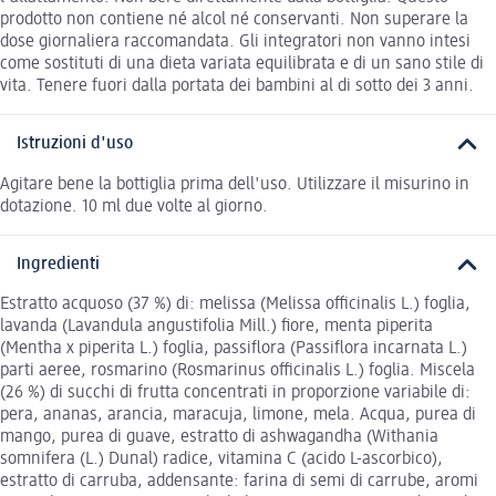
prodotto non contiene né alcol né conservanti. Non superare la
dose giornaliera raccomandata. Gli integratori non vanno intesi
come sostituti di una dieta variata equilibrata e di un sano stile di
vita. Tenere fuori dalla portata dei bambini al di sotto dei 3 anni.
Istruzioni d'uso
Agitare bene la bottiglia prima dell'uso. Utilizzare il misurino in
dotazione. 10 ml due volte al giorno.
Ingredienti
Estratto acquoso (37 %) di: melissa (Melissa officinalis L.) foglia,
lavanda (Lavandula angustifolia Mill.) fiore, menta piperita
(Mentha x piperita L.) foglia, passiflora (Passiflora incarnata L.)
parti aeree, rosmarino (Rosmarinus officinalis L.) foglia. Miscela
(26 %) di succhi di frutta concentrati in proporzione variabile di:
pera, ananas, arancia, maracuja, limone, mela. Acqua, purea di
mango, purea di guave, estratto di ashwagandha (Withania
somnifera (L.) Dunal) radice, vitamina C (acido L-ascorbico),
estratto di carruba, addensante: farina di semi di carrube, aromi