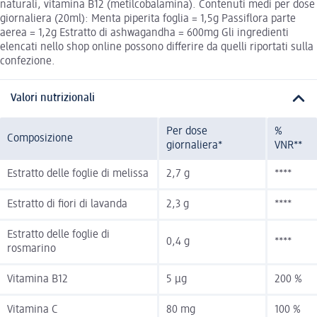
naturali, vitamina B12 (metilcobalamina). Contenuti medi per dose
giornaliera (20ml): Menta piperita foglia = 1,5g Passiflora parte
aerea = 1,2g Estratto di ashwagandha = 600mg Gli ingredienti
elencati nello shop online possono differire da quelli riportati sulla
confezione.
Valori nutrizionali
Per dose
%
Composizione
giornaliera*
VNR**
Estratto delle foglie di melissa
2,7 g
****
Estratto di fiori di lavanda
2,3 g
****
Estratto delle foglie di
0,4 g
****
rosmarino
Vitamina B12
5 µg
200 %
Vitamina C
80 mg
100 %