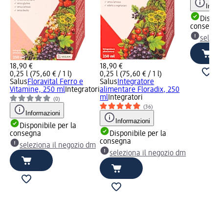
Info
Dispon
consegn
selez
18,90 €
18,90 €
0,25 l (75,60 € / 1 l)
0,25 l (75,60 € / 1 l)
Salus
Floravital Ferro e
Salus
Integratore
Vitamine, 250 ml
Integratori
alimentare Floradix, 250
ml
Integratori
(0)
(36)
Informazioni
Informazioni
Disponibile per la
consegna
Disponibile per la
consegna
seleziona il negozio dm
seleziona il negozio dm