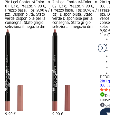
2in1 gel Contour&Color - n.
2in1 gel Contour&Color - n.
2in1 gel
01, 1,3 g; Prezzo: 9,90 €;
02, 1,3 g; Prezzo: 9,90 €;
03, 1,3 g
Prezzo base: 1 pz (9,90 € / 1
Prezzo base: 1 pz (9,90 € / 1
Prezzo ba
pz); Disponibilità: Stato
pz); Disponibilità: Stato
pz); Disp
verde Disponibile per la
verde Disponibile per la
verde Dis
consegna, Stato grigio
consegna, Stato grigio
consegna
seleziona il negozio dm
seleziona il negozio dm
selezion
9,90 €
1 pz (9,90
+2
DEBORA
2in1 gel
03, 1,3 g
Dispon
consegn
selez
9,90 €
9,90 €