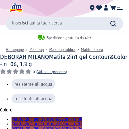
Inserisci qui la tua ricerca
Spedizione gratuita da 49 €
Homepage
Make-up
Make-up labbra
Matite labbra
DEBORAH MILANO
Matita 2in1 gel Contour&Color
- n. 06, 1,3 g
0
(
Valuta il prodotto
)
resistente all'acqua
resistente all'acqua
Colore
Matita 2in1 gel Contour&Color - n. 08
Matita 2in1 gel Contour&Color - n. 07
Matita 2in1 gel Contour&Color - n. 04