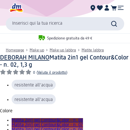
Inserisci qui la tua ricerca
Spedizione gratuita da 49 €
Homepage
Make-up
Make-up labbra
Matite labbra
DEBORAH MILANO
Matita 2in1 gel Contour&Color
- n. 02, 1,3 g
0
(
Valuta il prodotto
)
resistente all'acqua
resistente all'acqua
Colore
Matita 2in1 gel Contour&Color - n. 08
Matita 2in1 gel Contour&Color - n. 07
Matita 2in1 gel Contour&Color - n. 04