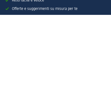
Reso facile e veloce
Offerte e suggerimenti su misura per te
Crea il tuo account "la mia dm"
Aiuto e contatti
Servizi
Servizio clienti
Spedizione e consegna
Reso e rimborso
L'azienda
La nostra azienda
Corporate Responsibility
Lavora con noi
Press e news
Espansione
Un mondo di prodotti
Il mondo dm