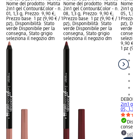
Nome del prodotto: Matita
Nome del prodotto: Matita
Nome del
2in1 gel Contour&Color - n.
2in1 gel Contour&Color - n.
2in1 gel
01, 1,3 g; Prezzo: 9,90 €;
08, 1,3 g; Prezzo: 9,90 €;
05, 1,3 g
Prezzo base: 1 pz (9,90 € / 1
Prezzo base: 1 pz (9,90 € / 1
Prezzo ba
pz); Disponibilità: Stato
pz); Disponibilità: Stato
pz); Disp
verde Disponibile per la
verde Disponibile per la
verde Dis
consegna, Stato grigio
consegna, Stato grigio
consegna
seleziona il negozio dm
seleziona il negozio dm
selezion
9,90 €
1 pz (9,90
+2
DEBORA
2in1 gel
05, 1,3 g
Dispon
consegn
selez