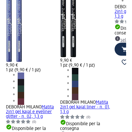
DEBORA
2in1 gel 
1,3 g
Dispon
consegn
selez
9,90 €
9,90 €
1 pz (9,90 € / 1 pz)
1 pz (9,90 € / 1 pz)
DEBORAH MILANO
Matita
DEBORAH MILANO
Matita
2in1 gel kajal liner - n. 01,
2in1 gel kajal e eyeliner
1,3 g
glitter - n. 02, 1,3 g
(0)
(0)
Disponibile per la
Disponibile per la
consegna