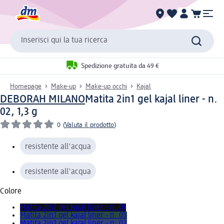
Inserisci qui la tua ricerca
Spedizione gratuita da 49 €
Homepage
Make-up
Make-up occhi
Kajal
DEBORAH MILANO
Matita 2in1 gel kajal liner - n.
02, 1,3 g
0
(
Valuta il prodotto
)
resistente all'acqua
resistente all'acqua
Colore
Matita 2in1 gel kajal liner - n. 01
Matita 2in1 gel kajal liner - n. 05
Matita 2in1 gel kajal liner - n. 02