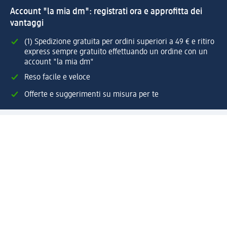
Account "la mia dm": registrati ora e approfitta dei
vantaggi
(1) Spedizione gratuita per ordini superiori a 49 € e ritiro
express sempre gratuito effettuando un ordine con un
account "la mia dm"
Reso facile e veloce
Offerte e suggerimenti su misura per te
Crea il tuo account "la mia dm"
Aiuto e contatti
Servizi
Servizio clienti
Spedizione e consegna
Reso e rimborso
L'azienda