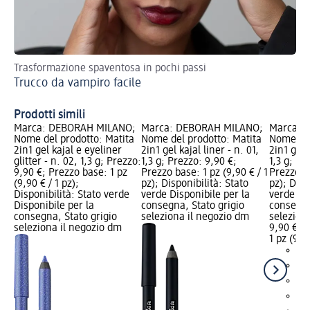
Trasformazione spaventosa in pochi passi
Con
Trucco da vampiro facile
Co
Prodotti simili
Marca: DEBORAH MILANO;
Marca: DEBORAH MILANO;
Marca: 
Nome del prodotto: Matita
Nome del prodotto: Matita
Nome del
2in1 gel kajal e eyeliner
2in1 gel kajal liner - n. 01,
2in1 gel 
glitter - n. 02, 1,3 g; Prezzo:
1,3 g; Prezzo: 9,90 €;
1,3 g; Pr
9,90 €; Prezzo base: 1 pz
Prezzo base: 1 pz (9,90 € / 1
Prezzo ba
(9,90 € / 1 pz);
pz); Disponibilità: Stato
pz); Disp
Disponibilità: Stato verde
verde Disponibile per la
verde Dis
Disponibile per la
consegna, Stato grigio
consegna
consegna, Stato grigio
seleziona il negozio dm
selezion
seleziona il negozio dm
9,90 €
1 pz (9,90