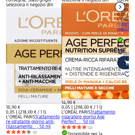
consegna, Stato grigio
seleziona il negozio dm
consegna
seleziona il negozio dm
selezion
14,90 €
0,05 l (29
L'ORÉAL 
ri-fortif
macchie 
Dispon
consegn
selez
14,90 €
10,90 €
0,05 l (298,00 € / 1 l)
0,05 l (218,00 € / 1 l)
L'ORÉAL PARiS
Trattamento
L'ORÉAL PARiS
Trattamento
riparatore giorno Age
re-idratante giorno anti-
Perfect..., 50 ml
rilassamento..., 50 ml
(2)
(3)
Disponibile per la