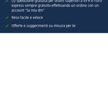
(1) Spedizione gratuita per ordini superiori a 49 € e ritiro
express sempre gratuito effettuando un ordine con un
account "la mia dm"
Reso facile e veloce
Offerte e suggerimenti su misura per te
Crea il tuo account "la mia dm"
Aiuto e contatti
Servizi
Servizio clienti
Spedizione e consegna
Reso e rimborso
L'azienda
La nostra azienda
Corporate Responsibility
Lavora con noi
Press e news
Espansione