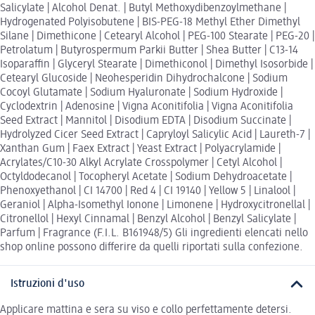
Salicylate | Alcohol Denat. | Butyl Methoxydibenzoylmethane |
Hydrogenated Polyisobutene | BIS-PEG-18 Methyl Ether Dimethyl
Silane | Dimethicone | Cetearyl Alcohol | PEG-100 Stearate | PEG-20 |
Petrolatum | Butyrospermum Parkii Butter | Shea Butter | C13-14
Isoparaffin | Glyceryl Stearate | Dimethiconol | Dimethyl Isosorbide |
Cetearyl Glucoside | Neohesperidin Dihydrochalcone | Sodium
Cocoyl Glutamate | Sodium Hyaluronate | Sodium Hydroxide |
Cyclodextrin | Adenosine | Vigna Aconitifolia | Vigna Aconitifolia
Seed Extract | Mannitol | Disodium EDTA | Disodium Succinate |
Hydrolyzed Cicer Seed Extract | Capryloyl Salicylic Acid | Laureth-7 |
Xanthan Gum | Faex Extract | Yeast Extract | Polyacrylamide |
Acrylates/C10-30 Alkyl Acrylate Crosspolymer | Cetyl Alcohol |
Octyldodecanol | Tocopheryl Acetate | Sodium Dehydroacetate |
Phenoxyethanol | CI 14700 | Red 4 | CI 19140 | Yellow 5 | Linalool |
Geraniol | Alpha-Isomethyl Ionone | Limonene | Hydroxycitronellal |
Citronellol | Hexyl Cinnamal | Benzyl Alcohol | Benzyl Salicylate |
Parfum | Fragrance (F.I.L. B161948/5) Gli ingredienti elencati nello
shop online possono differire da quelli riportati sulla confezione.
Istruzioni d'uso
Applicare mattina e sera su viso e collo perfettamente detersi.