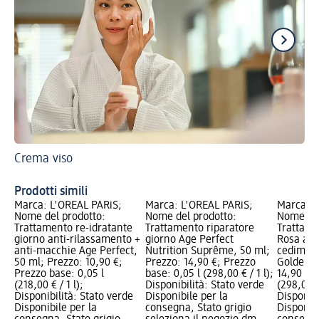
Crema viso
I 1
Sk
Prodotti simili
Marca: L'ORÉAL PARiS;
Marca: L'ORÉAL PARiS;
Marca: L
Nome del prodotto:
Nome del prodotto:
Nome del
Trattamento re-idratante
Trattamento riparatore
Trattamen
giorno anti-rilassamento +
giorno Age Perfect
Rosa ant
anti-macchie Age Perfect,
Nutrition Suprême, 50 ml;
cediment
50 ml; Prezzo: 10,90 €;
Prezzo: 14,90 €; Prezzo
Golden A
Prezzo base: 0,05 l
base: 0,05 l (298,00 € / 1 l);
14,90 €; 
(218,00 € / 1 l);
Disponibilità: Stato verde
(298,00 € 
Disponibilità: Stato verde
Disponibile per la
Disponibi
Disponibile per la
consegna, Stato grigio
Disponibi