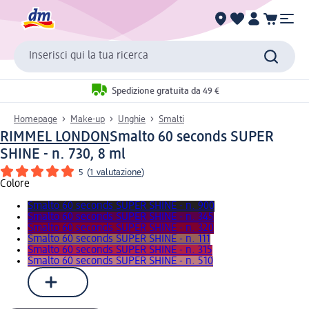
Inserisci qui la tua ricerca
Spedizione gratuita da 49 €
Homepage
Make-up
Unghie
Smalti
RIMMEL LONDON
Smalto 60 seconds SUPER
SHINE - n. 730, 8 ml
5
(
1 valutazione
)
Colore
Smalto 60 seconds SUPER SHINE - n. 900
Smalto 60 seconds SUPER SHINE - n. 345
Smalto 60 seconds SUPER SHINE - n. 320
Smalto 60 seconds SUPER SHINE - n. 111
Smalto 60 seconds SUPER SHINE - n. 315
Smalto 60 seconds SUPER SHINE - n. 510