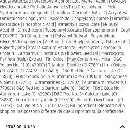
Aqua/Water/Eau | Diacetone Alcohol | Etocrylene | Kaolin | Glycidyl
Neodecanoate/ Phthalic Anhydride/Tmp Crosspolymer | Mek |
Synthetic Fluorphlogopite | Corallina Officinalis Extract | Acrylates/
Dimethicone Copolymer | Isosorbide Dicaprylate/Caprate | Dimethyl
Isosorbide | Phosphoric Acid | Trimethylsiloxysilicate | N- Butyl
Alcohol | Dimethicone | Tocopheryl Acetate | Benzophenone-1 | Cetyl
PEG/PPG-10/1 Dimethicone | Polyvinyl Butyral | Polybutylene
Glycol/Mdi Copolymer | Acetone | Trimethylpentanediyl Dibenzoate |
Polyethylene | Stearalkonium Hectorite | Hydrolyzed Conchiolin
Protein | Carthamus Tinctorius (Safflower) Seed Oil | Macrocystis
Pyrifera (Kelp) Extract | Tin Oxide | [May Contain +/-: Mica | D&C
Yellow No. 11 (CI 47000) | Titanium Dioxide (CI 77891) | Iron Oxides
(CI 77491 | CI 77492 | CI 77499) | D&C Red No. 7 Calcium Lake (CI
15850) | FD&C Yellow No. 5 Aluminum Lake (CI 19140) | Manganese
Violet (CI 77742) | Ultramarines (CI 77007) | Aluminum Powder (CI
77000) | D&C Red No. 6 Barium Lake (CI 15850) | FD&C Blue No. 1
Aluminum Lake (CI 42090) | D&C Red No. 34 Calcium Lake (CI
15880) | Ferric Ferrocyanide (CI 77510) | Bismuth Oxychloride (CI
77163) | D&C Violet No. 2 (CI 60725)] Gli ingredienti elencati nello
shop online possono differire da quelli riportati sulla confezione.
Istruzioni d'uso