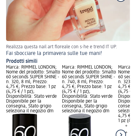
Realizza questa nail art floreale con s-he e trend IT UP.
Sm
Fai sbocciare la primavera sulle tue mani!
Prodotti simili
Marca: RIMMEL LONDON;
Marca: RIMMEL LONDON;
Marca: 
Nome del prodotto: Smalto
Nome del prodotto: Smalto
Nome del
60 seconds SUPER SHINE -
60 seconds SUPER SHINE -
60 secon
n. 320, 8 ml; Prezzo:
n. 740, 8 ml; Prezzo:
n. 323, 8
4,75 €; Prezzo base: 1 pz
4,75 €; Prezzo base: 1 pz
4,75 €; P
(4,75 € / 1 pz);
(4,75 € / 1 pz);
(4,75 € / 
Disponibilità: Stato verde
Disponibilità: Stato verde
Disponibi
Disponibile per la
Disponibile per la
Disponibi
consegna, Stato grigio
consegna, Stato grigio
consegna
seleziona il negozio dm
seleziona il negozio dm
selezion
4,75 €
1 pz (4,75