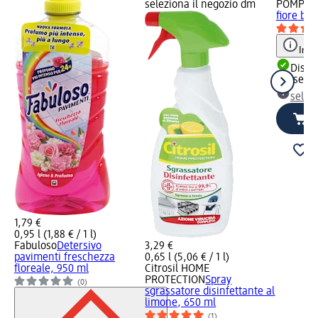
seleziona il negozio dm
POMPAD
fiore bio
Info
Dispon
consegn
selez
1,79 €
0,95 l (1,88 € / 1 l)
Fabuloso
Detersivo
3,29 €
pavimenti freschezza
0,65 l (5,06 € / 1 l)
floreale, 950 ml
Citrosil HOME
PROTECTION
Spray
(0)
sgrassatore disinfettante al
limone, 650 ml
(1)