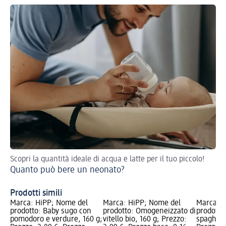
Scopri la quantità ideale di acqua e latte per il tuo piccolo!
Ass
Quanto può bere un neonato?
og
Ki
Prodotti simili
Marca: HiPP; Nome del
Marca: HiPP; Nome del
Marca: H
prodotto: Baby sugo con
prodotto: Omogeneizzato di
prodotto
pomodoro e verdure, 160 g;
vitello bio, 160 g; Prezzo:
spaghetti