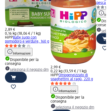
pesca e f
Info
Dispon
consegn
2,89 €
selez
0,16 kg (18,06 € / 1 kg)
HiPP
Baby sugo con
pomodoro e verdure, 160 g
(1)
Informazioni
Disponibile per la
consegna
2,99 €
seleziona il negozio dm
0,22 kg (13,59 € / 1 kg)
HiPP
Omogeneizzato di
spaghettini al ragù, 220 g
(1)
Informazioni
Disponibile per la
consegna
seleziona il negozio dm