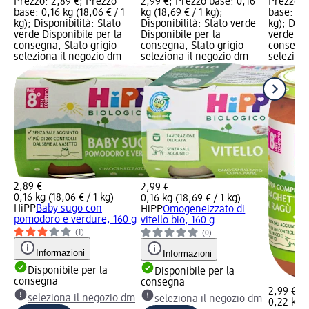
Prezzo: 2,89 €; Prezzo
2,99 €; Prezzo base: 0,16
Prezzo: 
base: 0,16 kg (18,06 € / 1
kg (18,69 € / 1 kg);
base: 0,2
kg); Disponibilità: Stato
Disponibilità: Stato verde
kg); Disp
verde Disponibile per la
Disponibile per la
verde Dis
consegna, Stato grigio
consegna, Stato grigio
consegna
seleziona il negozio dm
seleziona il negozio dm
selezion
2,89 €
2,99 €
0,16 kg (18,06 € / 1 kg)
0,16 kg (18,69 € / 1 kg)
HiPP
Baby sugo con
HiPP
Omogeneizzato di
pomodoro e verdure, 160 g
vitello bio, 160 g
(1)
(0)
Informazioni
Informazioni
Disponibile per la
Disponibile per la
consegna
consegna
2,99 €
seleziona il negozio dm
seleziona il negozio dm
0,22 kg (