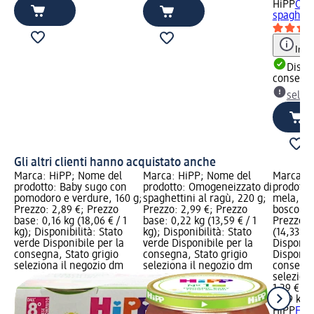
HiPP
Omo
spaghetti
Info
Dispon
consegn
selez
Gli altri clienti hanno acquistato anche
Marca: HiPP; Nome del
Marca: HiPP; Nome del
Marca: H
prodotto: Baby sugo con
prodotto: Omogeneizzato di
prodotto:
pomodoro e verdure, 160 g;
spaghettini al ragù, 220 g;
mela, pes
Prezzo: 2,89 €; Prezzo
Prezzo: 2,99 €; Prezzo
bosco, 90
base: 0,16 kg (18,06 € / 1
base: 0,22 kg (13,59 € / 1
Prezzo b
kg); Disponibilità: Stato
kg); Disponibilità: Stato
(14,33 € /
verde Disponibile per la
verde Disponibile per la
Disponibi
consegna, Stato grigio
consegna, Stato grigio
Disponibi
seleziona il negozio dm
seleziona il negozio dm
consegna
selezion
1,29 €
0,09 kg (
HiPP
Frut