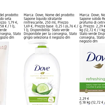
el prodotto:
Marca: Dove; Nome del prodotto:
Marca: Dove; No
ido seta
Sapone liquido idratante
Sapone solido R
zzo: 1,79 €;
rinfrescante, 250 ml; Prezzo:
profumo di cetri
58 € / 1 l);
1,69 €; Prezzo base: 0,25 l (6,76 € /
g; Prezzo: 2,29 
verde
1 l); Disponibilità: Stato verde
kg (12,72 € / 1 kg
onsegna, Stato
Disponibile per la consegna, Stato
Stato verde Disp
negozio dm
grigio seleziona il negozio dm
consegna, Stato 
negozio dm
2,29 €
0,18 kg (12,72 € /