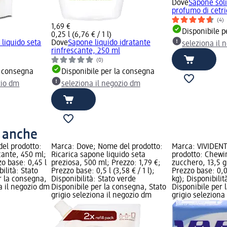
Dove
Sapone soli
profumo di cetrio
(4)
1,69 €
Disponibile p
0,25 l (6,76 € / 1 l)
 liquido seta
Dove
Sapone liquido idratante
seleziona il 
rinfrescante, 250 ml
(0)
a consegna
Disponibile per la consegna
zio dm
seleziona il negozio dm
o anche
el prodotto:
Marca: Dove; Nome del prodotto:
Marca: VIVIDENT
cante, 450 ml;
Ricarica sapone liquido seta
prodotto: Chew
zo base: 0,45 l
preziosa, 500 ml; Prezzo: 1,79 €;
zucchero, 13,5 g
bilità: Stato
Prezzo base: 0,5 l (3,58 € / 1 l);
Prezzo base: 0,0
r la consegna,
Disponibilità: Stato verde
kg); Disponibilit
na il negozio dm
Disponibile per la consegna, Stato
Disponibile per 
grigio seleziona il negozio dm
grigio seleziona