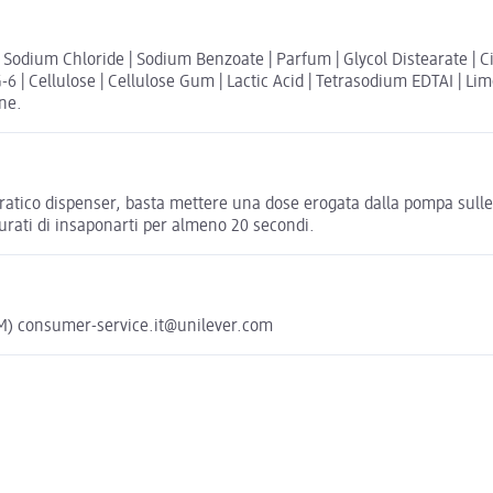
Sodium Chloride | Sodium Benzoate | Parfum | Glycol Distearate | Cit
| Cellulose | Cellulose Gum | Lactic Acid | Tetrasodium EDTAI | Limone
one.
 pratico dispenser, basta mettere una dose erogata dalla pompa sul
curati di insaponarti per almeno 20 secondi.
(RM) consumer-service.it@unilever.com