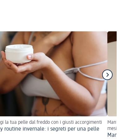
gi la tua pelle dal freddo con i giusti accorgimenti
Mantieni le tu
y routine invernale: i segreti per una pelle
mesi più freddi
Mani secche i