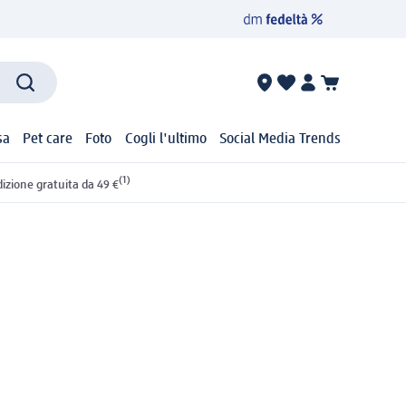
sa
Pet care
Foto
Cogli l'ultimo
Social Media Trends
(1)
izione gratuita da 49 €