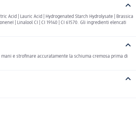
ric Acid | Lauric Acid | Hydrogenated Starch Hydrolysate | Brassica
neI | Linalool CI | CI 19140 | CI 61570. Gli ingredienti elencati
le mani e strofinare accuratamente la schiuma cremosa prima di