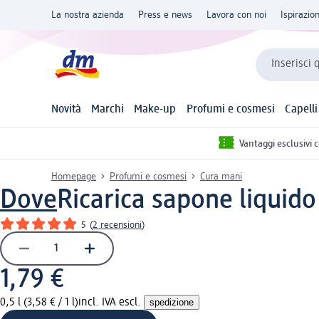
La nostra azienda
Press e news
Lavora con noi
Ispirazio
Inserisci 
Novità
Marchi
Make-up
Profumi e cosmesi
Capelli
Vantaggi esclusivi 
Homepage
Profumi e cosmesi
Cura mani
Dove
Ricarica sapone liquido
5
(
2 recensioni
)
1,79 €
0,5 l (3,58 € / 1 l)
incl. IVA escl.
spedizione