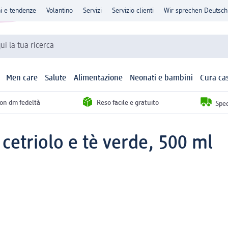
ni e tendenze
Volantino
Servizi
Servizio clienti
Wir sprechen Deutsch
qui la tua ricerca
Men care
Salute
Alimentazione
Neonati e bambini
Cura ca
con dm fedeltà
Reso facile e gratuito
Sped
 cetriolo e tè verde, 500 ml