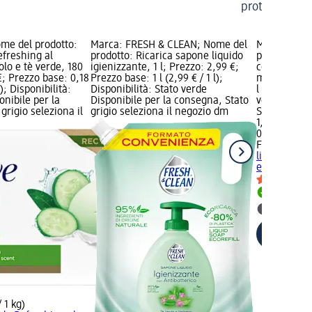
proteggerle
me del prodotto:
Marca: FRESH & CLEAN; Nome del
Marca: FEL
efreshing al
prodotto: Ricarica sapone liquido
prodotto: Ri
olo e tè verde, 180
igienizzante, 1 l; Prezzo: 2,99 €;
con antibat
€; Prezzo base: 0,18
Prezzo base: 1 l (2,99 € / 1 l);
ml; Prezzo: 
); Disponibilità:
Disponibilità: Stato verde
l (3,98 € / 1
onibile per la
Disponibile per la consegna, Stato
verde Dispo
grigio seleziona il
grigio seleziona il negozio dm
Stato grigio
1,99 €
0,5 l (3,98 € 
FELCE AZZ
liquido con
e..., 500 ml
Disponib
selezion
 1 kg)