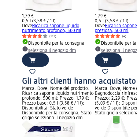
1,79 €
1,79 €
0,5 l (3,58 € / 1 l)
0,5 l (3,58 € / 1 l)
Dove
Ricarica sapone liquido
Dove
Ricarica sapone
nutrimento profondo, 500 ml
preziosa, 500 ml
(111)
(4)
Disponibile per la consegna
Disponibile per l
seleziona il negozio dm
seleziona il nego
Gli altri clienti hanno acquistat
Marca: Dove; Nome del prodotto:
Marca: Dove; Nome d
Ricarica sapone liquido nutrimento
Bagnodoccia rinfres
profondo, 500 ml; Prezzo: 1,79 €;
Prezzo: 2,29 €; Prez
Prezzo base: 0,5 l (3,58 € / 1 l);
(5,09 € / 1 l); Disponi
Disponibilità: Stato verde
verde Disponibile pe
Disponibile per la consegna, Stato
Stato grigio selezio
grigio seleziona il negozio dm