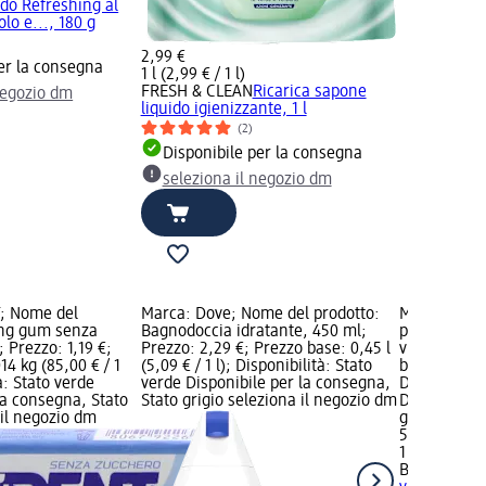
do Refreshing al
lo e..., 180 g
2,99 €
er la consegna
1 l (2,99 € / 1 l)
FRESH & CLEAN
Ricarica sapone
negozio dm
liquido igienizzante, 1 l
(2)
Disponibile per la consegna
seleziona il negozio dm
; Nome del
Marca: Dove; Nome del prodotto:
Marca: Bio
ing gum senza
Bagnodoccia idratante, 450 ml;
prodotto: M
; Prezzo: 1,19 €;
Prezzo: 2,29 €; Prezzo base: 0,45 l
vita, 4 pz; 
14 kg (85,00 € / 1
(5,09 € / 1 l); Disponibilità: Stato
base: 1 pz (5
à: Stato verde
verde Disponibile per la consegna,
Disponibilit
la consegna, Stato
Stato grigio seleziona il negozio dm
Disponibile
 il negozio dm
grigio selez
5,99 €
1 pz (5,99 € 
Biodance
Ma