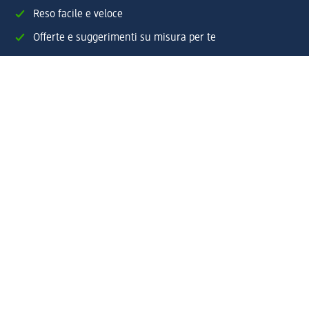
Reso facile e veloce
Offerte e suggerimenti su misura per te
Crea il tuo account "la mia dm"
Aiuto e contatti
Servizi
Servizio clienti
Spedizione e consegna
Reso e rimborso
L'azienda
La nostra azienda
Corporate Responsibility
Lavora con noi
Press e news
Espansione
Un mondo di prodotti