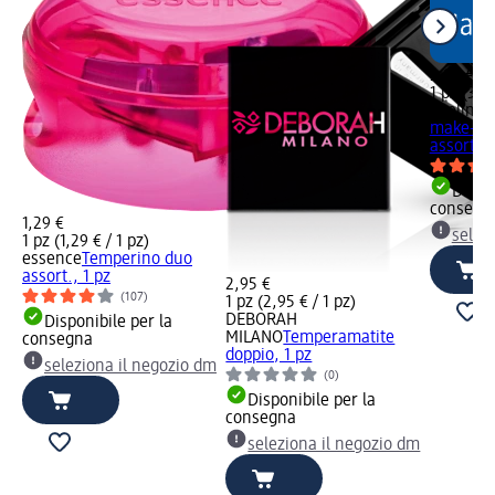
3,95 €
1 pz (3,95
ebelin
Sp
make-up 
assort., 
Dispon
consegn
1,29 €
selez
1 pz (1,29 € / 1 pz)
essence
Temperino duo
assort., 1 pz
2,95 €
(107)
1 pz (2,95 € / 1 pz)
DEBORAH
Disponibile per la
MILANO
Temperamatite
consegna
doppio, 1 pz
seleziona il negozio dm
(0)
Disponibile per la
consegna
seleziona il negozio dm