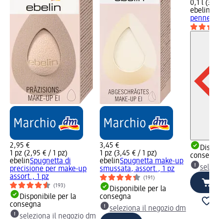
0,1 l (37,
ebelin
Sp
pennelli
2,95 €
3,45 €
Dispon
1 pz (2,95 € / 1 pz)
1 pz (3,45 € / 1 pz)
consegn
ebelin
Spugnetta di
ebelin
Spugnetta make-up
selez
precisione per make-up
smussata, assort., 1 pz
assort., 1 pz
(191)
(193)
Disponibile per la
Disponibile per la
consegna
consegna
seleziona il negozio dm
seleziona il negozio dm