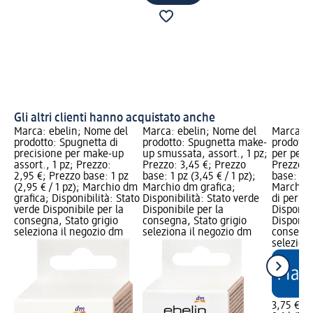
Gli altri clienti hanno acquistato anche
Marca: ebelin; Nome del
Marca: ebelin; Nome del
Marca: e
prodotto: Spugnetta di
prodotto: Spugnetta make-
prodotto
precisione per make-up
up smussata, assort., 1 pz;
per penne
assort., 1 pz; Prezzo:
Prezzo: 3,45 €; Prezzo
Prezzo: 
2,95 €; Prezzo base: 1 pz
base: 1 pz (3,45 € / 1 pz);
base: 0,1 
(2,95 € / 1 pz); Marchio dm
Marchio dm grafica;
Marchio 
grafica; Disponibilità: Stato
Disponibilità: Stato verde
di perico
verde Disponibile per la
Disponibile per la
Disponibi
consegna, Stato grigio
consegna, Stato grigio
Disponibi
seleziona il negozio dm
seleziona il negozio dm
consegna
selezion
3,75 €