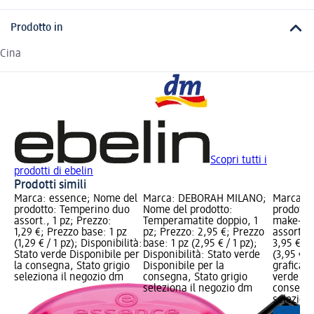
Prodotto in
Cina
Scopri tutti i
prodotti di ebelin
Prodotti simili
Marca: essence; Nome del
Marca: DEBORAH MILANO;
Marca: e
prodotto: Temperino duo
Nome del prodotto:
prodotto
assort., 1 pz; Prezzo:
Temperamatite doppio, 1
make-up 
1,29 €; Prezzo base: 1 pz
pz; Prezzo: 2,95 €; Prezzo
assort., 
(1,29 € / 1 pz); Disponibilità:
base: 1 pz (2,95 € / 1 pz);
3,95 €; P
Stato verde Disponibile per
Disponibilità: Stato verde
(3,95 € /
la consegna, Stato grigio
Disponibile per la
grafica; 
seleziona il negozio dm
consegna, Stato grigio
verde Dis
seleziona il negozio dm
consegna
selezion