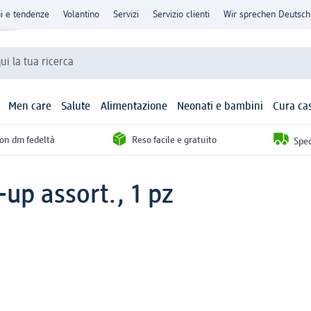
ni e tendenze
Volantino
Servizi
Servizio clienti
Wir sprechen Deutsch
qui la tua ricerca
Men care
Salute
Alimentazione
Neonati e bambini
Cura ca
con dm fedeltà
Reso facile e gratuito
Sped
up assort., 1 pz