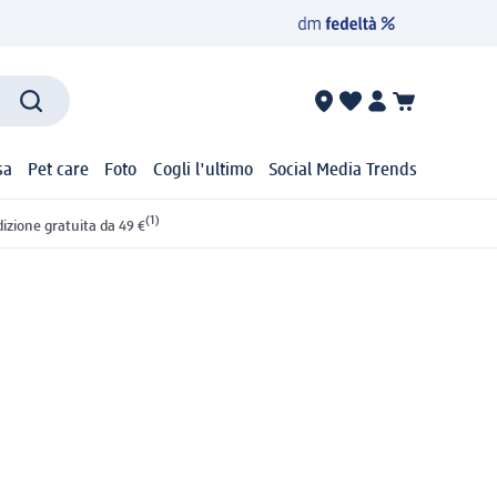
sa
Pet care
Foto
Cogli l'ultimo
Social Media Trends
(1)
izione gratuita da 49 €