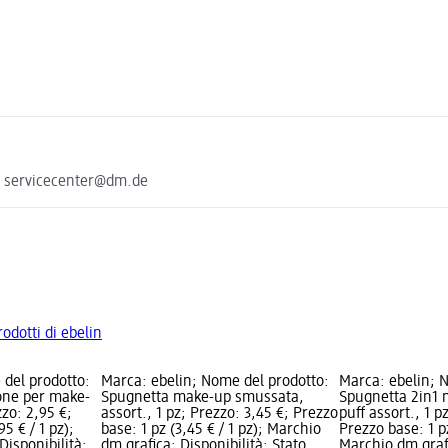
e servicecenter@dm.de
rodotti di ebelin
 del prodotto:
Marca: ebelin; Nome del prodotto:
Marca: ebelin; 
ione per make-
Spugnetta make-up smussata,
Spugnetta 2in1
zzo: 2,95 €;
assort., 1 pz; Prezzo: 3,45 €; Prezzo
puff assort., 1 p
5 € / 1 pz);
base: 1 pz (3,45 € / 1 pz); Marchio
Prezzo base: 1 pz
Disponibilità:
dm grafica; Disponibilità: Stato
Marchio dm grafi