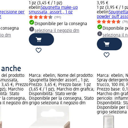
1 pz (3,45 € / 1 pz)
3,95 €
ebelin
Spugnetta make-up
1 pz (3,95 € / 1 p
recisione per
smussata, assort., 1 pz
ebelin
Spugnetta
z
powder puff asso
(191)
(79
Disponibile per la consegna
a consegna
Disponibile p
seleziona il negozio dm
zio dm
seleziona il 
o anche
 del prodotto:
Marca: ebelin; Nome del prodotto:
Marca: ebelin; 
smussata,
Spugnetta blender assort., 1 pz;
Spray detergent
: 3,45 €; Prezzo
Prezzo: 3,65 €; Prezzo base: 1 pz
trucco, 100 ml; 
1 pz); Marchio
(3,65 € / 1 pz); Marchio dm grafica;
Prezzo base: 0,1 l
lità: Stato
Disponibilità: Stato verde
Marchio dm grafi
r la consegna,
Disponibile per la consegna, Stato
pericolo: infiam
na il negozio dm
grigio seleziona il negozio dm
Disponibilità: S
Disponibile per 
grigio seleziona