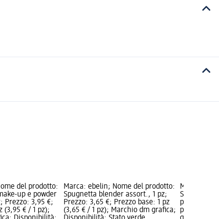
Nome del prodotto:
Marca: ebelin; Nome del prodotto:
Marca: ebel
 make-up e powder
Spugnetta blender assort., 1 pz;
Spugna corp
z; Prezzo: 3,95 €;
Prezzo: 3,65 €; Prezzo base: 1 pz
pz; Prezzo: 
 (3,95 € / 1 pz);
(3,65 € / 1 pz); Marchio dm grafica;
pz (2,99 € /
ca; Disponibilità:
Disponibilità: Stato verde
grafica; Dis