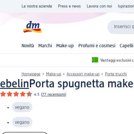
La nostra azienda
Press e news
Lavora con noi
Ispirazio
Inserisci 
Novità
Marchi
Make-up
Profumi e cosmesi
Capelli
Vantaggi esclusivi 
Homepage
Make-up
Accessori make-up
Porta trucchi
ebelin
Porta spugnetta make-
4.5
(
77 recensioni
)
vegano
vegano