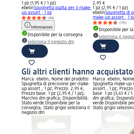
1 pz (1,95 € / 1 pz)
2,95 €
ebelin
Spugnetta piatta per il make-
1 pz (2,95 € / 1 pz)
up assort., 1 pz
ebelin
Spugnetta di p
make-up assort., 1 p
(98)
(193)
Informazioni
Disponibile per l
Disponibile per la consegna
seleziona il nego
seleziona il negozio dm
Gli altri clienti hanno acquistat
Marca: ebelin; Nome del prodotto:
Marca: ebelin; Nome
Spugnetta di precisione per make-
Spugnetta make-up 
up assort., 1 pz; Prezzo: 2,95 €;
assort., 1 pz; Prezzo
Prezzo base: 1 pz (2,95 € / 1 pz);
base: 1 pz (3,45 € / 
Marchio dm grafica; Disponibilità:
dm grafica; Disponibi
Stato verde Disponibile per la
verde Disponibile pe
consegna, Stato grigio seleziona il
Stato grigio selezio
negozio dm