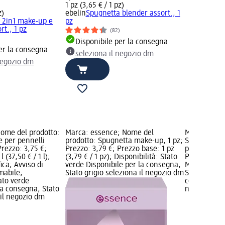
1 pz (3,65 € / 1 pz)
z)
ebelin
Spugnetta blender assort., 1
 2in1 make-up e
pz
rt., 1 pz
(82)
)
Disponibile per la consegna
er la consegna
seleziona il negozio dm
negozio dm
Nome del prodotto:
Marca: essence; Nome del
Marca: ebel
e per pennelli
prodotto: Spugnetta make-up, 1 pz;
Spugnetta 2
Prezzo: 3,75 €;
Prezzo: 3,79 €; Prezzo base: 1 pz
puff assort.
 (37,50 € / 1 l);
(3,79 € / 1 pz); Disponibilità: Stato
Prezzo base:
ca; Avviso di
verde Disponibile per la consegna,
Marchio dm g
mabile;
Stato grigio seleziona il negozio dm
Stato verde 
tato verde
consegna, St
la consegna, Stato
negozio dm
 il negozio dm