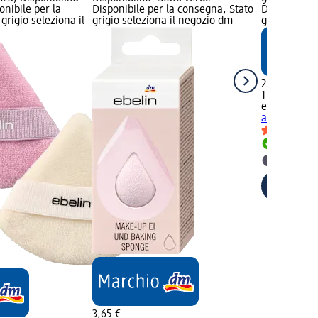
onibile per la
Disponibile per la consegna, Stato
Disponibile
grigio seleziona il
grigio seleziona il negozio dm
grigio selez
2,99 €
1 pz (2,99 € 
ebelin
Spugn
assort., 1 pz
Disponib
selezion
3,65 €