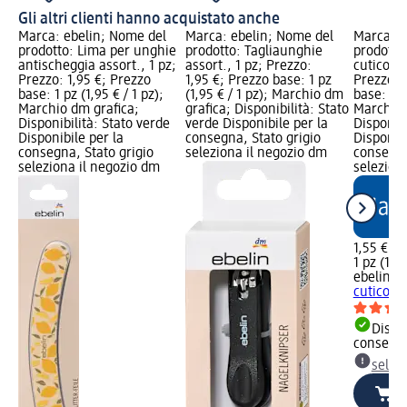
Gli altri clienti hanno acquistato anche
Marca: ebelin; Nome del
Marca: ebelin; Nome del
Marca: e
prodotto: Lima per unghie
prodotto: Tagliaunghie
prodotto:
antischeggia assort., 1 pz;
assort., 1 pz; Prezzo:
cuticole 
Prezzo: 1,95 €; Prezzo
1,95 €; Prezzo base: 1 pz
Prezzo: 
base: 1 pz (1,95 € / 1 pz);
(1,95 € / 1 pz); Marchio dm
base: 1 pz
Marchio dm grafica;
grafica; Disponibilità: Stato
Marchio 
Disponibilità: Stato verde
verde Disponibile per la
Disponibi
Disponibile per la
consegna, Stato grigio
Disponibi
consegna, Stato grigio
seleziona il negozio dm
consegna
seleziona il negozio dm
selezion
1,55 €
1 pz (1,55
ebelin
Sp
cuticole 
Dispon
consegn
selez