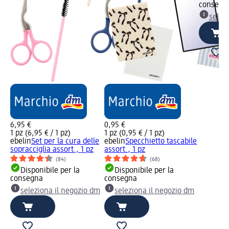
consegn
selez
6,95 €
0,95 €
1 pz (6,95 € / 1 pz)
1 pz (0,95 € / 1 pz)
ebelin
Set per la cura delle
ebelin
Specchietto tascabile
sopracciglia assort., 1 pz
assort., 1 pz
(84)
(68)
Disponibile per la
Disponibile per la
consegna
consegna
seleziona il negozio dm
seleziona il negozio dm