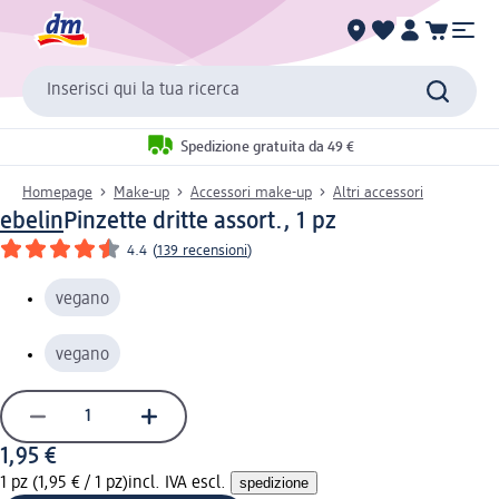
Inserisci qui la tua ricerca
Spedizione gratuita da 49 €
Homepage
Make-up
Accessori make-up
Altri accessori
ebelin
Pinzette dritte assort., 1 pz
4.4
(
139 recensioni
)
vegano
vegano
1,95 €
1 pz (1,95 € / 1 pz)
incl. IVA escl.
spedizione