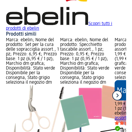
Scopri tutti i
prodotti di ebelin
Prodotti simili
Marca: ebelin; Nome del
Marca: ebelin; Nome del
Marca: e
prodotto: Set per la cura
prodotto: Specchietto
prodotto
delle sopracciglia assort., 1
tascabile assort., 1 pz;
assort., 
pz; Prezzo: 6,95 €; Prezzo
Prezzo: 0,95 €; Prezzo
1,99 €; P
base: 1 pz (6,95 € / 1 pz);
base: 1 pz (0,95 € / 1 pz);
(1,99 € /
Marchio dm grafica;
Marchio dm grafica;
grafica; 
Disponibilità: Stato verde
Disponibilità: Stato verde
verde Dis
Disponibile per la
Disponibile per la
consegna
consegna, Stato grigio
consegna, Stato grigio
selezion
seleziona il negozio dm
seleziona il negozio dm
1,99 €
1 pz (1,99
ebelin
Pe
assort., 
Dispon