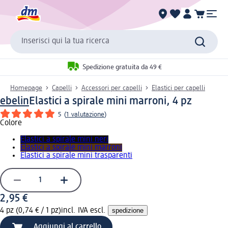
Inserisci qui la tua ricerca
Spedizione gratuita da 49 €
Homepage
Capelli
Accessori per capelli
Elastici per capelli
ebelin
Elastici a spirale mini marroni, 4 pz
5
(
1 valutazione
)
Colore
Elastici a spirale mini neri
Elastici a spirale mini marroni
Elastici a spirale mini trasparenti
2,95 €
4 pz (0,74 € / 1 pz)
incl. IVA escl.
spedizione
Aggiungi al carrello