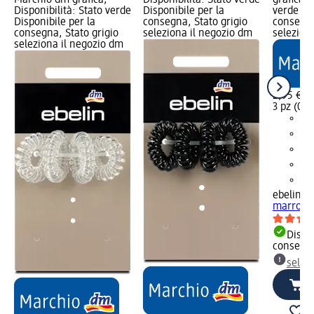
Disponibilità: Stato verde
Disponibile per la
verde Dis
Disponibile per la
consegna, Stato grigio
consegna
consegna, Stato grigio
seleziona il negozio dm
selezion
seleziona il negozio dm
2,95 €
3 pz (0,9
ebelin
Ela
marroni,
Dispon
consegn
selez