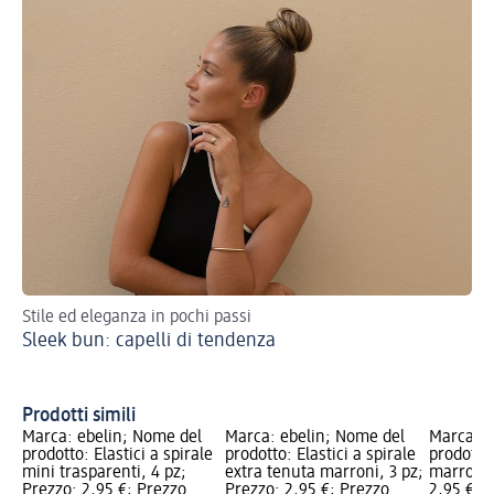
Stile ed eleganza in pochi passi
Sco
Sleek bun: capelli di tendenza
acc
Ac
tr
Prodotti simili
Marca: ebelin; Nome del
Marca: ebelin; Nome del
Marca: e
prodotto: Elastici a spirale
prodotto: Elastici a spirale
prodotto:
mini trasparenti, 4 pz;
extra tenuta marroni, 3 pz;
marroni,
Prezzo: 2,95 €; Prezzo
Prezzo: 2,95 €; Prezzo
2,95 €; 