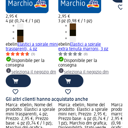
2,95 €
2,95 €
4 pz (0,74 € / 1 pz)
3 pz (0,98 € / 1 pz)
ebelin
Elastici a spirale mini
ebelin
Elastici a spirale
trasparenti, 4 pz
extra tenuta marroni, 3 pz
(3)
(0)
Disponibile per la
Disponibile per la
consegna
consegna
seleziona il negozio dm
seleziona il negozio dm
Gli altri clienti hanno acquistato anche
Marca: ebelin; Nome del
Marca: ebelin; Nome del
Marca: e
prodotto: Elastici a spirale
prodotto: Elastici a spirale
prodotto:
mini trasparenti, 4 pz;
mini neri; Prezzo: 2,95 €;
marroni,
Prezzo: 2,95 €; Prezzo
Prezzo base: 4 pz (0,74 € /
2,95 €; 
base: 4 pz (0,74 € / 1 pz);
1 pz); Marchio dm grafica;
(0,98 € /
Marchio dm grafica;
Disponibilità: Stato verde
grafica; 