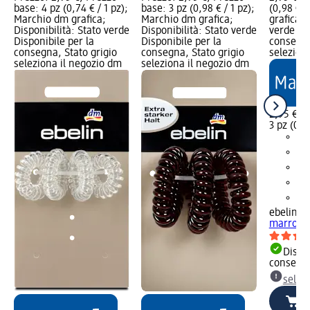
base: 4 pz (0,74 € / 1 pz);
base: 3 pz (0,98 € / 1 pz);
(0,98 € /
Marchio dm grafica;
Marchio dm grafica;
grafica; 
Disponibilità: Stato verde
Disponibilità: Stato verde
verde Dis
Disponibile per la
Disponibile per la
consegna
consegna, Stato grigio
consegna, Stato grigio
selezion
seleziona il negozio dm
seleziona il negozio dm
2,95 €
3 pz (0,9
ebelin
Ela
marroni,
Dispon
consegn
selez