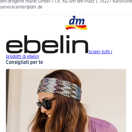
dm-drogerie markt GmbH + Co. KG Am dm-Platz 1, 76227 Karlsruhe
servicecenter@dm.de
Scopri tutti i
prodotti di ebelin
Consigliati per te