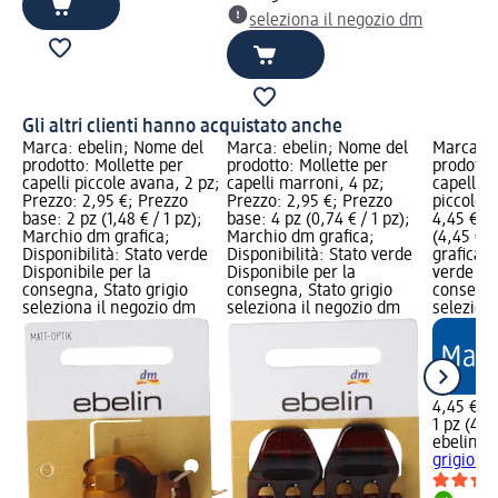
seleziona il negozio dm
Gli altri clienti hanno acquistato anche
Marca: ebelin; Nome del
Marca: ebelin; Nome del
Marca: e
prodotto: Mollette per
prodotto: Mollette per
prodotto
capelli piccole avana, 2 pz;
capelli marroni, 4 pz;
capelli g
Prezzo: 2,95 €; Prezzo
Prezzo: 2,95 €; Prezzo
piccolo, 
base: 2 pz (1,48 € / 1 pz);
base: 4 pz (0,74 € / 1 pz);
4,45 €; P
Marchio dm grafica;
Marchio dm grafica;
(4,45 € /
Disponibilità: Stato verde
Disponibilità: Stato verde
grafica; 
Disponibile per la
Disponibile per la
verde Dis
consegna, Stato grigio
consegna, Stato grigio
consegna
seleziona il negozio dm
seleziona il negozio dm
selezion
4,45 €
1 pz (4,45
ebelin
Fe
grigio a 