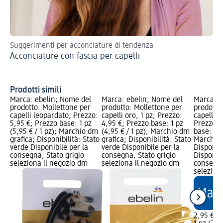
Suggerimenti per acconciature di tendenza
Sco
Acconciature con fascia per capelli
acc
Ac
tr
Prodotti simili
Marca: ebelin; Nome del
Marca: ebelin; Nome del
Marca: e
prodotto: Mollettone per
prodotto: Mollettone per
prodotto
capelli leopardato; Prezzo:
capelli oro, 1 pz; Prezzo:
capelli b
5,95 €; Prezzo base: 1 pz
4,95 €; Prezzo base: 1 pz
Prezzo: 
(5,95 € / 1 pz); Marchio dm
(4,95 € / 1 pz); Marchio dm
base: 1 p
grafica; Disponibilità: Stato
grafica; Disponibilità: Stato
Marchio 
verde Disponibile per la
verde Disponibile per la
Disponibi
consegna, Stato grigio
consegna, Stato grigio
Disponibi
seleziona il negozio dm
seleziona il negozio dm
consegna
selezion
2,95 €