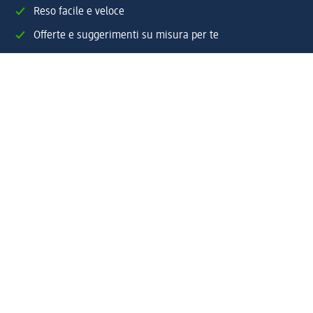
Reso facile e veloce
Offerte e suggerimenti su misura per te
Crea il tuo account "la mia dm"
Aiuto e contatti
Servizi
Servizio clienti
Spedizione e consegna
Reso e rimborso
L'azienda
La nostra azienda
Corporate Responsibility
Lavora con noi
Press e news
Espansione
Un mondo di prodotti