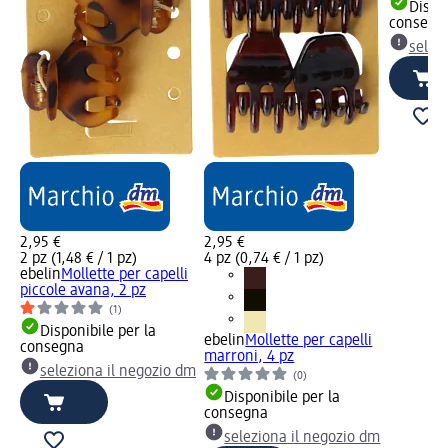
Dispon
consegn
selez
2,95 €
2,95 €
2 pz (1,48 € / 1 pz)
4 pz (0,74 € / 1 pz)
ebelin
Mollette per capelli
piccole avana, 2 pz
(1)
Disponibile per la
ebelin
Mollette per capelli
consegna
marroni, 4 pz
seleziona il negozio dm
(0)
Disponibile per la
consegna
seleziona il negozio dm