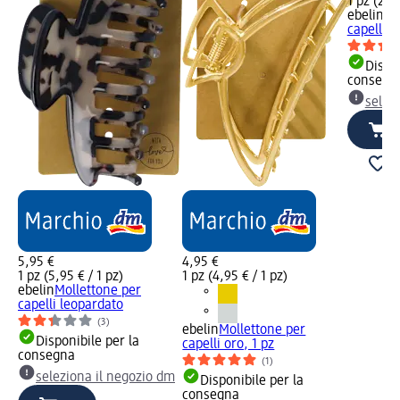
1 pz (2,95
ebelin
Mo
capelli b
Dispon
consegn
selez
5,95 €
4,95 €
1 pz (5,95 € / 1 pz)
1 pz (4,95 € / 1 pz)
ebelin
Mollettone per
capelli leopardato
(3)
ebelin
Mollettone per
Disponibile per la
capelli oro, 1 pz
consegna
(1)
seleziona il negozio dm
Disponibile per la
consegna