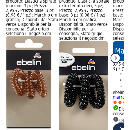
prodotto: Elastici a spirale
prodotto: Elastici a spirale
prodotto:
marroni, 3 pz; Prezzo:
extra tenuta neri, 3 pz;
marroni 
2,95 €; Prezzo base: 3 pz
Prezzo: 2,95 €; Prezzo
Prezzo: 
(0,98 € / 1 pz); Marchio dm
base: 3 pz (0,98 € / 1 pz);
base: 3 pz
grafica; Disponibilità: Stato
Marchio dm grafica;
Marchio 
verde Disponibile per la
Disponibilità: Stato verde
Disponibi
consegna, Stato grigio
Disponibile per la
Disponibi
seleziona il negozio dm
consegna, Stato grigio
consegna
seleziona il negozio dm
selezion
3,45 €
3 pz (1,15
ebelin
Ela
marroni 
Dispon
consegn
selez