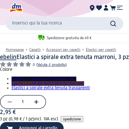
Inserisci qui la tua ricerca
Spedizione gratuita da 49 €
Homepage
Capelli
Accessori per capelli
Elastici per capelli
ebelin
Elastici a spirale extra tenuta marroni, 3 pz
0
(
Valuta il prodotto
)
Colore
Elastici a spirale extra tenuta neri
Elastici a spirale extra tenuta marroni
Elastici a spirale extra tenuta trasparenti
2,95 €
3 pz (0,98 € / 1 pz)
incl. IVA escl.
spedizione
Aggiungi al carrello