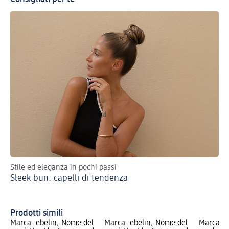
Stile ed eleganza in pochi passi
Sco
Sleek bun: capelli di tendenza
acc
Ac
tr
Prodotti simili
Marca: ebelin; Nome del
Marca: ebelin; Nome del
Marca: e