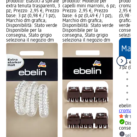
prodotto: Elastici a spirale
prodotto: Mollette per
prodotto:
extra tenuta trasparenti, 3
capelli mini marroni, 6 pz;
cromati,
pz; Prezzo: 2,95 €; Prezzo
Prezzo: 2,95 €; Prezzo
2,95 €; 
base: 3 pz (0,98 € / 1 pz);
base: 6 pz (0,49 € / 1 pz);
(0,98 € /
Marchio dm grafica;
Marchio dm grafica;
grafica; 
Disponibilità: Stato verde
Disponibilità: Stato verde
verde Dis
Disponibile per la
Disponibile per la
consegna
consegna, Stato grigio
consegna, Stato grigio
selezion
seleziona il negozio dm
seleziona il negozio dm
2,95 €
3 pz (0,9
ebelin
Ela
cromati,
Dispon
consegn
selez