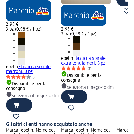
2,95 €
3 pz (0,98 € / 1 pz)
2,95 €
3 pz (0,98 € / 1 pz)
ebelin
Elastici a spirale
extra tenuta neri, 3 pz
ebelin
Elastici a spirale
(1)
marroni, 3 pz
Disponibile per la
(2)
consegna
Disponibile per la
seleziona il negozio dm
consegna
seleziona il negozio dm
Gli altri clienti hanno acquistato anche
Marca: ebelin; Nome del
Marca: ebelin; Nome del
Marca: e