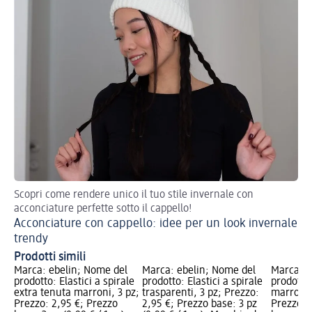
Scopri come rendere unico il tuo stile invernale con
Sti
acconciature perfette sotto il cappello!
Sl
Acconciature con cappello: idee per un look invernale
trendy
Prodotti simili
Marca: ebelin; Nome del
Marca: ebelin; Nome del
Marca: e
prodotto: Elastici a spirale
prodotto: Elastici a spirale
prodotto:
extra tenuta marroni, 3 pz;
trasparenti, 3 pz; Prezzo:
marroni 
Prezzo: 2,95 €; Prezzo
2,95 €; Prezzo base: 3 pz
Prezzo: 