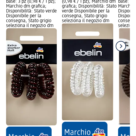
base: 3 pz (0,98 € / 1 pz);
(0,98 € / 1 pz); Marchio dm
base: 3 pz
Marchio dm grafica;
grafica; Disponibilità: Stato
Marchio 
Disponibilità: Stato verde
verde Disponibile per la
Disponibi
Disponibile per la
consegna, Stato grigio
Disponibi
consegna, Stato grigio
seleziona il negozio dm
consegna
seleziona il negozio dm
selezion