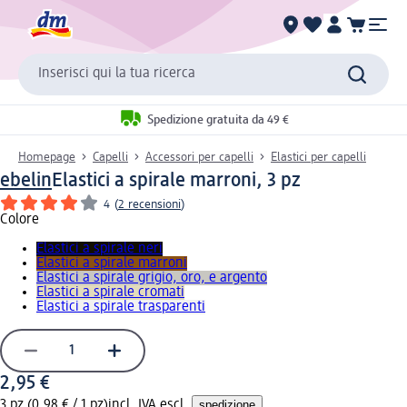
Inserisci qui la tua ricerca
Spedizione gratuita da 49 €
Homepage
Capelli
Accessori per capelli
Elastici per capelli
ebelin
Elastici a spirale marroni, 3 pz
4
(
2 recensioni
)
Colore
Elastici a spirale neri
Elastici a spirale marroni
Elastici a spirale grigio, oro, e argento
Elastici a spirale cromati
Elastici a spirale trasparenti
2,95 €
3 pz (0,98 € / 1 pz)
incl. IVA escl.
spedizione