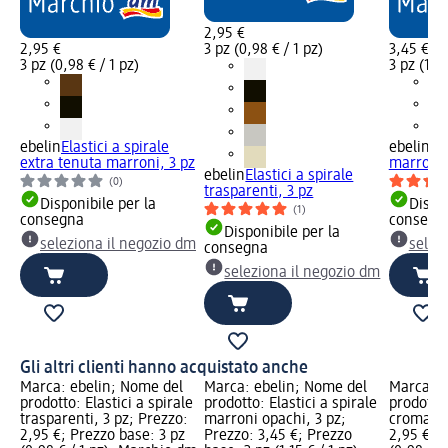
2,95 €
2,95 €
3 pz (0,98 € / 1 pz)
3,45 €
3 pz (0,98 € / 1 pz)
3 pz (1,15
ebelin
Elastici a spirale
ebelin
Ela
extra tenuta marroni, 3 pz
marroni 
ebelin
Elastici a spirale
(0)
trasparenti, 3 pz
Disponibile per la
Dispon
(1)
consegna
consegn
Disponibile per la
seleziona il negozio dm
selez
consegna
seleziona il negozio dm
Gli altri clienti hanno acquistato anche
Marca: ebelin; Nome del
Marca: ebelin; Nome del
Marca: e
prodotto: Elastici a spirale
prodotto: Elastici a spirale
prodotto:
trasparenti, 3 pz; Prezzo:
marroni opachi, 3 pz;
cromati,
2,95 €; Prezzo base: 3 pz
Prezzo: 3,45 €; Prezzo
2,95 €; 