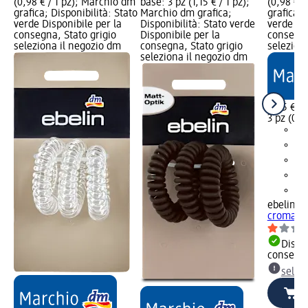
(0,98 € / 1 pz); Marchio dm
base: 3 pz (1,15 € / 1 pz);
(0,98 € /
grafica; Disponibilità: Stato
Marchio dm grafica;
grafica; 
verde Disponibile per la
Disponibilità: Stato verde
verde Dis
consegna, Stato grigio
Disponibile per la
consegna
seleziona il negozio dm
consegna, Stato grigio
selezion
seleziona il negozio dm
2,95 €
3 pz (0,9
ebelin
Ela
cromati,
Dispon
consegn
selez