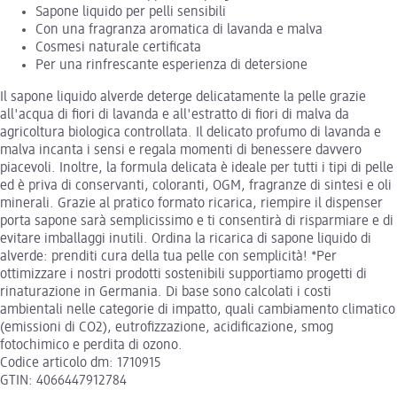
Sapone liquido per pelli sensibili
Con una fragranza aromatica di lavanda e malva
Cosmesi naturale certificata
Per una rinfrescante esperienza di detersione
Il sapone liquido alverde deterge delicatamente la pelle grazie
all'acqua di fiori di lavanda e all'estratto di fiori di malva da
agricoltura biologica controllata. Il delicato profumo di lavanda e
malva incanta i sensi e regala momenti di benessere davvero
piacevoli. Inoltre, la formula delicata è ideale per tutti i tipi di pelle
ed è priva di conservanti, coloranti, OGM, fragranze di sintesi e oli
minerali. Grazie al pratico formato ricarica, riempire il dispenser
porta sapone sarà semplicissimo e ti consentirà di risparmiare e di
evitare imballaggi inutili. Ordina la ricarica di sapone liquido di
alverde: prenditi cura della tua pelle con semplicità! *Per
ottimizzare i nostri prodotti sostenibili supportiamo progetti di
rinaturazione in Germania. Di base sono calcolati i costi
ambientali nelle categorie di impatto, quali cambiamento climatico
(emissioni di CO2), eutrofizzazione, acidificazione, smog
fotochimico e perdita di ozono.
Codice articolo dm: 1710915
GTIN: 4066447912784