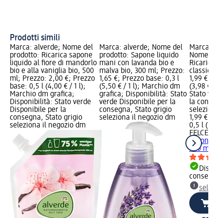
ris
Sa
Prodotti simili
Marca: alverde; Nome del
Marca: alverde; Nome del
Marca: 
prodotto: Ricarica sapone
prodotto: Sapone liquido
Nome del
liquido al fiore di mandorlo
mani con lavanda bio e
Ricarica
bio e alla vaniglia bio, 500
malva bio, 300 ml; Prezzo:
classico
ml; Prezzo: 2,00 €; Prezzo
1,65 €; Prezzo base: 0,3 l
1,99 €; P
base: 0,5 l (4,00 € / 1 l);
(5,50 € / 1 l); Marchio dm
(3,98 € / 
Marchio dm grafica;
grafica; Disponibilità: Stato
Stato ve
Disponibilità: Stato verde
verde Disponibile per la
la conse
Disponibile per la
consegna, Stato grigio
selezion
consegna, Stato grigio
seleziona il negozio dm
1,99 €
seleziona il negozio dm
0,5 l (3,9
FELCE A
sapone li
500 ml
Dispon
consegn
selez