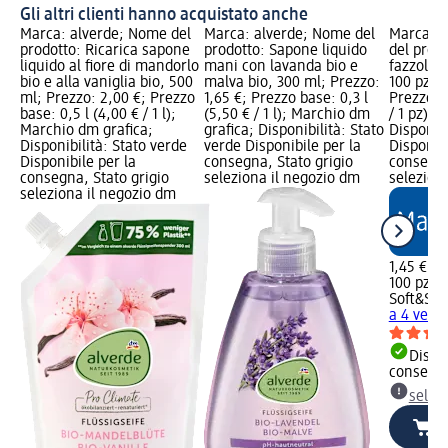
Gli altri clienti hanno acquistato anche
Marca: alverde; Nome del
Marca: alverde; Nome del
Marca: S
prodotto: Ricarica sapone
prodotto: Sapone liquido
del prodo
liquido al fiore di mandorlo
mani con lavanda bio e
fazzolett
bio e alla vaniglia bio, 500
malva bio, 300 ml; Prezzo:
100 pz; P
ml; Prezzo: 2,00 €; Prezzo
1,65 €; Prezzo base: 0,3 l
Prezzo b
base: 0,5 l (4,00 € / 1 l);
(5,50 € / 1 l); Marchio dm
/ 1 pz); 
Marchio dm grafica;
grafica; Disponibilità: Stato
Disponibi
Disponibilità: Stato verde
verde Disponibile per la
Disponibi
Disponibile per la
consegna, Stato grigio
consegna
consegna, Stato grigio
seleziona il negozio dm
selezion
seleziona il negozio dm
1,45 €
100 pz (0
Soft&Sic
a 4 veli 
Dispon
consegn
selez