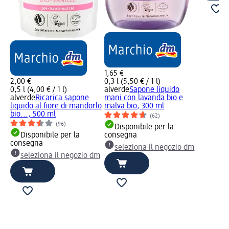
1,65 €
2,00 €
0,3 l (5,50 € / 1 l)
0,5 l (4,00 € / 1 l)
alverde
Sapone liquido
alverde
Ricarica sapone
mani con lavanda bio e
liquido al fiore di mandorlo
malva bio, 300 ml
bio..., 500 ml
(62)
(96)
Disponibile per la
Disponibile per la
consegna
consegna
seleziona il negozio dm
seleziona il negozio dm