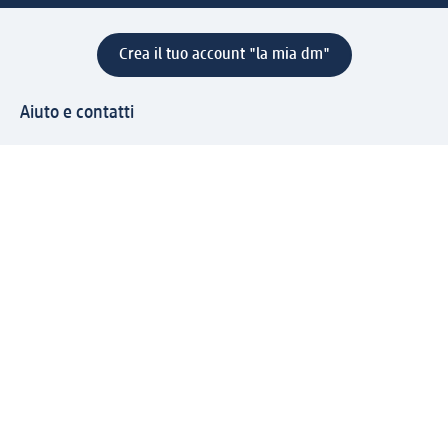
Crea il tuo account "la mia dm"
Aiuto e contatti
Servizi
Servizio clienti
Spedizione e consegna
Reso e rimborso
L'azienda
La nostra azienda
Corporate Responsibility
Lavora con noi
Press e news
Espansione
Un mondo di prodotti
Il mondo dm
Punti vendita
Il nostro Journal