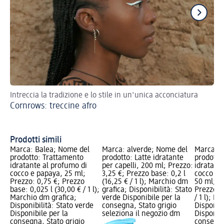
Intreccia la tradizione e lo stile in un'unica acconciatura
Tr
Cornrows: treccine afro
Ol
Prodotti simili
Marca: Balea; Nome del
Marca: alverde; Nome del
Marca: B
prodotto: Trattamento
prodotto: Latte idratante
prodotto
idratante al profumo di
per capelli, 200 ml; Prezzo:
idratant
cocco e papaya, 25 ml;
3,25 €; Prezzo base: 0,2 l
cocco e 
Prezzo: 0,75 €; Prezzo
(16,25 € / 1 l); Marchio dm
50 ml; P
base: 0,025 l (30,00 € / 1 l);
grafica; Disponibilità: Stato
Prezzo ba
Marchio dm grafica;
verde Disponibile per la
/ 1 l); M
Disponibilità: Stato verde
consegna, Stato grigio
Disponibi
Disponibile per la
seleziona il negozio dm
Disponibi
consegna, Stato grigio
consegna