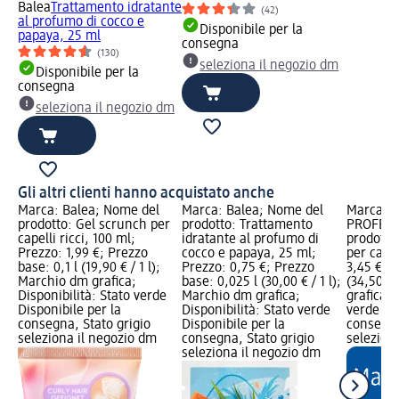
Balea
Trattamento idratante
(42)
al profumo di cocco e
Disponibile per la
papaya, 25 ml
consegna
(130)
seleziona il negozio dm
Disponibile per la
consegna
seleziona il negozio dm
Gli altri clienti hanno acquistato anche
Marca: Balea; Nome del
Marca: Balea; Nome del
Marca: B
prodotto: Gel scrunch per
prodotto: Trattamento
PROFESS
capelli ricci, 100 ml;
idratante al profumo di
prodotto:
Prezzo: 1,99 €; Prezzo
cocco e papaya, 25 ml;
per capel
base: 0,1 l (19,90 € / 1 l);
Prezzo: 0,75 €; Prezzo
3,45 €; P
Marchio dm grafica;
base: 0,025 l (30,00 € / 1 l);
(34,50 € 
Disponibilità: Stato verde
Marchio dm grafica;
grafica; 
Disponibile per la
Disponibilità: Stato verde
verde Dis
consegna, Stato grigio
Disponibile per la
consegna
seleziona il negozio dm
consegna, Stato grigio
selezion
seleziona il negozio dm