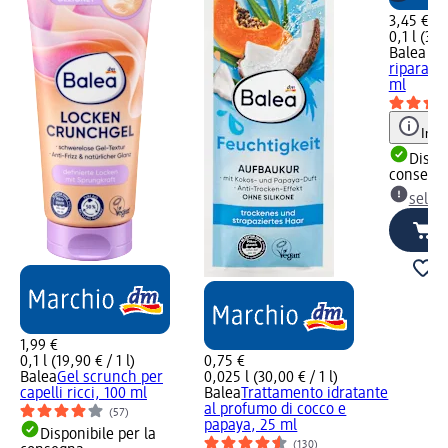
3,45 €
0,1 l (34,
Balea P
riparator
ml
Info
Dispon
consegn
selez
1,99 €
0,1 l (19,90 € / 1 l)
0,75 €
Balea
Gel scrunch per
0,025 l (30,00 € / 1 l)
capelli ricci, 100 ml
Balea
Trattamento idratante
al profumo di cocco e
(57)
papaya, 25 ml
Disponibile per la
(130)