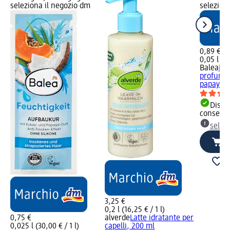
seleziona il negozio dm
selezion
0,89 €
0,05 l (17
Balea
Bal
profumo 
papaya..
Dispon
consegn
selez
3,25 €
0,2 l (16,25 € / 1 l)
0,75 €
alverde
Latte idratante per
0,025 l (30,00 € / 1 l)
capelli, 200 ml