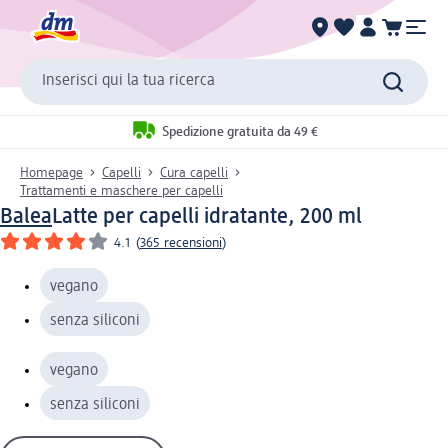
Inserisci qui la tua ricerca
Spedizione gratuita da 49 €
Homepage
Capelli
Cura capelli
Trattamenti e maschere per capelli
Balea
Latte per capelli idratante, 200 ml
4.1
(
365 recensioni
)
vegano
senza siliconi
vegano
senza siliconi