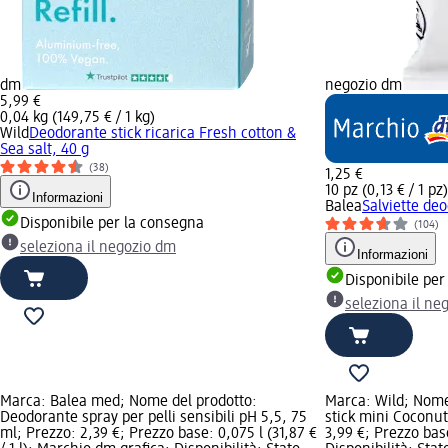
dm
negozio dm
5,99 €
0,04 kg (149,75 € / 1 kg)
Wild
Deodorante stick ricarica Fresh cotton &
Sea salt, 40 g
(38)
1,25 €
10 pz (0,13 € / 1 pz)
Informazioni
Balea
Salviette deo
Disponibile per la consegna
(104)
seleziona il negozio dm
Informazioni
Disponibile per
seleziona il ne
Marca: Balea med; Nome del prodotto:
Marca: Wild; Nome
Deodorante spray per pelli sensibili pH 5,5, 75
stick mini Coconut 
ml; Prezzo: 2,39 €; Prezzo base: 0,075 l (31,87 €
3,99 €; Prezzo base