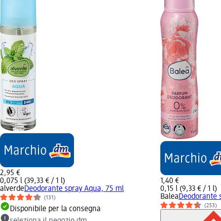
2,95 €
0,075 l (39,33 € / 1 l)
1,40 €
alverde
Deodorante spray Aqua, 75 ml
0,15 l (9,33 € / 1 l)
Balea
Deodorante s
(131)
(253)
Disponibile per la consegna
seleziona il negozio dm