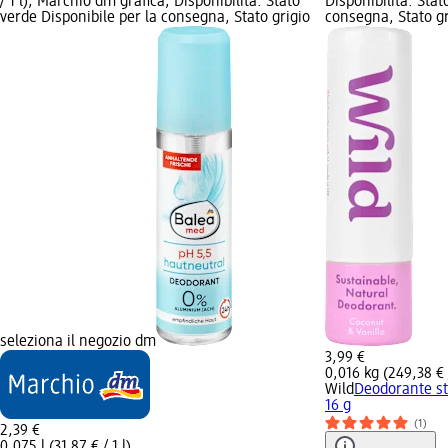
/ 1 l); Marchio dm grafica; Disponibilità: Stato
Disponibilità: Stat
verde Disponibile per la consegna, Stato grigio
consegna, Stato gr
seleziona il negozio dm
3,99 €
0,016 kg (249,38 € 
Wild
Deodorante st
16 g
(1)
2,39 €
0,075 l (31,87 € / 1 l)