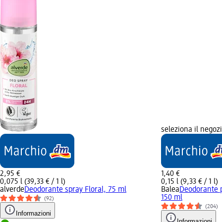
seleziona il negoz
2,95 €
1,40 €
0,075 l (39,33 € / 1 l)
0,15 l (9,33 € / 1 l)
alverde
Deodorante spray Floral, 75 ml
Balea
Deodorante 
150 ml
(92)
(204)
Informazioni
Informazioni