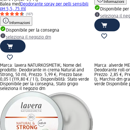
Informazioni
Balea med
Deodorante spray per pelli sensibili
pH 5,5, 75 ml
Disponibile per
(107)
seleziona il ne
Informazioni
Disponibile per la consegna
seleziona il negozio dm
Marca: lavera NATURKOSMETIK; Nome del
Marca: alverde ME
prodotto: Deodorante in crema Natural and
Deodorante roll-on
Strong, 50 ml; Prezzo: 5,99 €; Prezzo base:
Prezzo: 2,85 €; Pre
0,05 l (119,80 € / 1 l); Disponibilità: Stato verde
l); Marchio dm graf
Disponibile per la consegna, Stato grigio
verde Disponibile 
seleziona il negozio dm