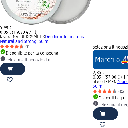
5,99 €
0,05 l (119,80 € / 1 l)
lavera NATURKOSMETIK
Deodorante in crema
Natural and Strong, 50 ml
seleziona il negoz
(6)
Disponibile per la consegna
seleziona il negozio dm
2,85 €
0,05 l (57,00 € / 1 l
alverde MEN
Deodo
50 ml
(82)
Disponibile per
seleziona il ne