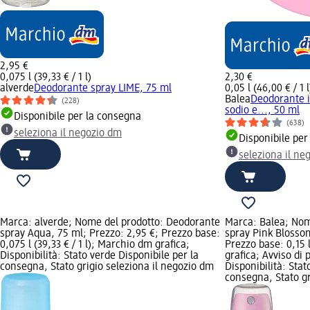
2,95 €
0,075 l (39,33 € / 1 l)
2,30 €
alverde
Deodorante spray LIME, 75 ml
0,05 l (46,00 € / 1 l
Balea
Deodorante i
(228)
sodio e..., 50 ml
Disponibile per la consegna
(638)
seleziona il negozio dm
Disponibile per
seleziona il ne
Marca: alverde; Nome del prodotto: Deodorante
Marca: Balea; Nom
spray Aqua, 75 ml; Prezzo: 2,95 €; Prezzo base:
spray Pink Blossom
0,075 l (39,33 € / 1 l); Marchio dm grafica;
Prezzo base: 0,15 l
Disponibilità: Stato verde Disponibile per la
grafica; Avviso di 
consegna, Stato grigio seleziona il negozio dm
Disponibilità: Stat
consegna, Stato gr