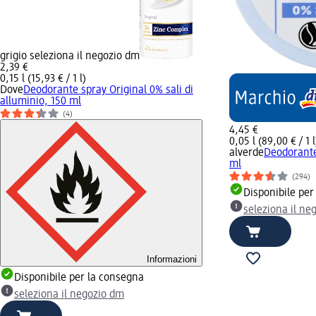
grigio seleziona il negozio dm
2,39 €
0,15 l (15,93 € / 1 l)
Dove
Deodorante spray Original 0% sali di
alluminio, 150 ml
(4)
4,45 €
0,05 l (89,00 € / 1 l
alverde
Deodorante
ml
(294)
Disponibile per
seleziona il ne
Informazioni
Disponibile per la consegna
seleziona il negozio dm