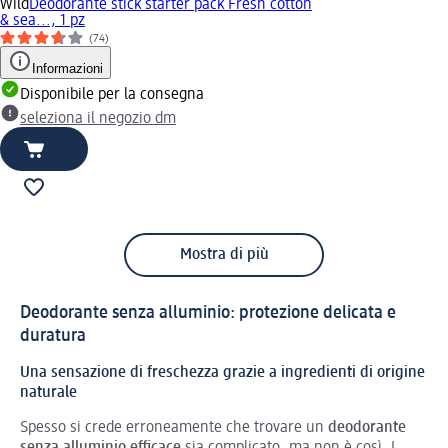
Wild
Deodorante stick starter pack Fresh cotton
& sea..., 1 pz
(74)
Informazioni
Disponibile per la consegna
seleziona il negozio dm
Mostra di più
Deodorante senza alluminio: protezione delicata e
duratura
Una sensazione di freschezza grazie a ingredienti di origine
naturale
Spesso si crede erroneamente che trovare un
deodorante
senza alluminio efficace
sia complicato, ma non è così. I