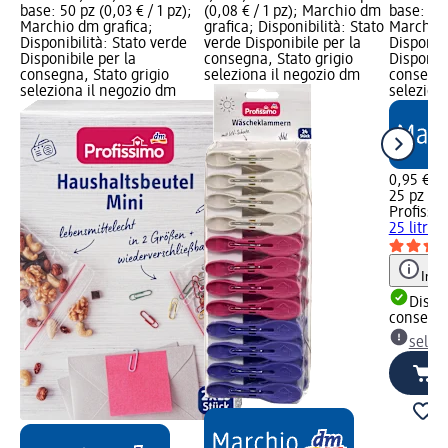
base: 50 pz (0,03 € / 1 pz);
(0,08 € / 1 pz); Marchio dm
base: 25 
Marchio dm grafica;
grafica; Disponibilità: Stato
Marchio 
Disponibilità: Stato verde
verde Disponibile per la
Disponibi
Disponibile per la
consegna, Stato grigio
Disponibi
consegna, Stato grigio
seleziona il negozio dm
consegna
seleziona il negozio dm
selezion
0,95 €
25 pz (0,
Profissi
25 litri, 
Info
Dispon
consegn
selez