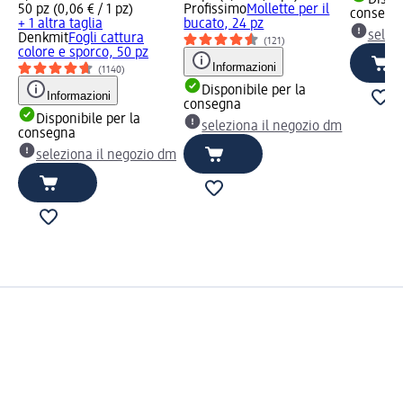
Dispon
50 pz (0,06 € / 1 pz)
Profissimo
Mollette per il
consegn
+ 1 altra taglia
bucato, 24 pz
selez
Denkmit
Fogli cattura
(121)
colore e sporco, 50 pz
Informazioni
(1140)
Disponibile per la
Informazioni
consegna
Disponibile per la
seleziona il negozio dm
consegna
seleziona il negozio dm