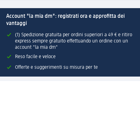
Account "la mia dm": registrati ora e approfitta dei
vantaggi
(1) Spedizione gratuita per ordini superiori a 49 € e ritiro
express sempre gratuito effettuando un ordine con un
account "la mia dm"
Reso facile e veloce
Offerte e suggerimenti su misura per te
Crea il tuo account "la mia dm"
Aiuto e contatti
Servizi
Servizio clienti
Spedizione e consegna
Reso e rimborso