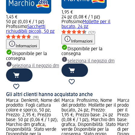
1,95 €
1,45 €
24 pz (0,08 € / 1 pz)
50 pz (0,03 € / 1 pz)
Profissimo
Mollette per il
Profissimo
Sacchetti
bucato, 24 pz
richiudibili piccoli, 50 pz
(121)
(98)
Informazioni
Informazioni
Disponibile per la
Disponibile per la
consegna
consegna
seleziona il negozio dm
seleziona il negozio dm
Gli altri clienti hanno acquistato anche
Marca: Denkmit; Nome del
Marca: Profissimo; Nome
Marca: 
prodotto: Fogli cattura
del prodotto: Mollette per il
prodotto
colore e sporco, 50 pz;
bucato, 24 pz; Prezzo:
per il bu
Prezzo: 2,95 €; Prezzo
1,95 €; Prezzo base: 24 pz
Prezzo: 
base: 50 pz (0,06 € / 1 pz);
(0,08 € / 1 pz); Marchio dm
base: 20 
Marchio dm grafica;
grafica; Disponibilità: Stato
Marchio 
Disponibilità: Stato verde
verde Disponibile per la
di perico
Disponibile per la
consegna, Stato grigio
Disponibi