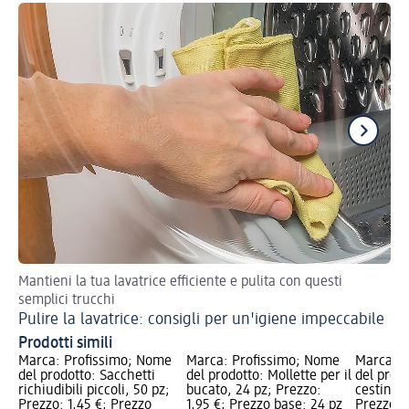
Mantieni la tua lavatrice efficiente e pulita con questi
Pe
semplici trucchi
Co
Pulire la lavatrice: consigli per un'igiene impeccabile
Prodotti simili
Marca: Profissimo; Nome
Marca: Profissimo; Nome
Marca: P
del prodotto: Sacchetti
del prodotto: Mollette per il
del prodo
richiudibili piccoli, 50 pz;
bucato, 24 pz; Prezzo:
cestino 2
Prezzo: 1,45 €; Prezzo
1,95 €; Prezzo base: 24 pz
Prezzo: 