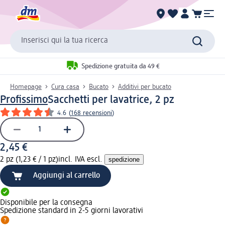
Inserisci qui la tua ricerca
Spedizione gratuita da 49 €
Homepage
Cura casa
Bucato
Additivi per bucato
Profissimo
Sacchetti per lavatrice, 2 pz
4.6
(
168 recensioni
)
2,45 €
2 pz (1,23 € / 1 pz)
incl. IVA escl.
spedizione
Aggiungi al carrello
Disponibile per la consegna
Spedizione standard in 2-5 giorni lavorativi