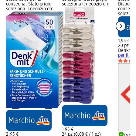
consegna, Stato grigio
seleziona il negozio dm
Disponibi
seleziona il negozio dm
consegna
selezion
1,95 €
20 pz (0,
Denkmit
per il bu
1,95 €
2,95 €
24 pz (0,08 € / 1 pz)