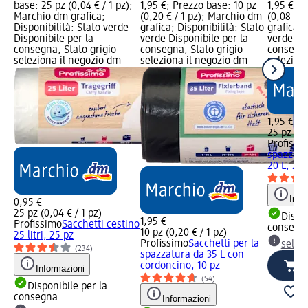
base: 25 pz (0,04 € / 1 pz);
1,95 €; Prezzo base: 10 pz
1,95 €; P
Marchio dm grafica;
(0,20 € / 1 pz); Marchio dm
(0,08 € /
Disponibilità: Stato verde
grafica; Disponibilità: Stato
grafica; 
Disponibile per la
verde Disponibile per la
verde Dis
consegna, Stato grigio
consegna, Stato grigio
consegna
seleziona il negozio dm
seleziona il negozio dm
selezion
1,95 €
25 pz (0,
Profissi
spazzatu
20 L, 25 
Info
0,95 €
25 pz (0,04 € / 1 pz)
Dispon
1,95 €
Profissimo
Sacchetti cestino
consegn
10 pz (0,20 € / 1 pz)
25 litri, 25 pz
Profissimo
Sacchetti per la
selez
(234)
spazzatura da 35 L con
cordoncino, 10 pz
Informazioni
(54)
Disponibile per la
consegna
Informazioni