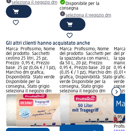
seleziona il negozio dm
Disponibile per la
consegna
seleziona il negozio dm
Gli altri clienti hanno acquistato anche
Marca: Profissimo; Nome
Marca: Profissimo; Nome
Marca: P
del prodotto: Sacchetti
del prodotto: Sacchetti per
del prodo
cestino 25 litri, 25 pz;
la spazzatura con manici,
la spazz
Prezzo: 0,95 €; Prezzo
da 50 L, 20 pz; Prezzo:
manici, 
base: 25 pz (0,04 € / 1 pz);
0,95 €; Prezzo base: 20 pz
0,95 €; 
Marchio dm grafica;
(0,05 € / 1 pz); Marchio dm
(0,01 € /
Disponibilità: Stato verde
grafica; Disponibilità: Stato
grafica; 
Disponibile per la
verde Disponibile per la
verde Dis
consegna, Stato grigio
consegna, Stato grigio
consegna
seleziona il negozio dm
seleziona il negozio dm
selezion
0,95 €
75 pz (0,
Profissi