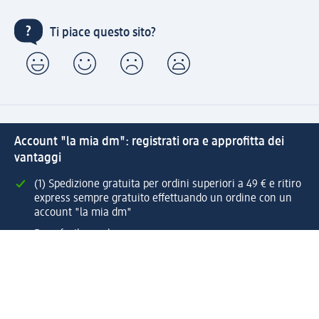
Ti piace questo sito?
Account "la mia dm": registrati ora e approfitta dei
vantaggi
(1) Spedizione gratuita per ordini superiori a 49 € e ritiro
express sempre gratuito effettuando un ordine con un
account "la mia dm"
Reso facile e veloce
Offerte e suggerimenti su misura per te
Crea il tuo account "la mia dm"