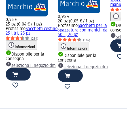
spazzatu
manici, 
0,95 €
Info
0,95 €
20 pz (0,05 € / 1 pz)
25 pz (0,04 € / 1 pz)
Profissimo
Sacchetti per la
Dispon
Profissimo
Sacchetti cestino
spazzatura con manici, da
consegn
25 litri, 25 pz
50 L, 20 pz
selez
(234)
(136)
Informazioni
Informazioni
Disponibile per la
Disponibile per la
consegna
consegna
seleziona il negozio dm
seleziona il negozio dm