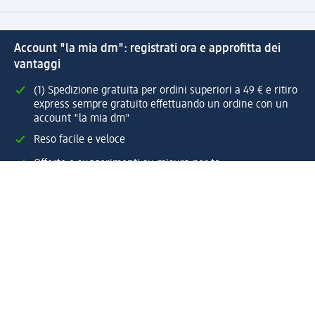
Account "la mia dm": registrati ora e approfitta dei
vantaggi
(1) Spedizione gratuita per ordini superiori a 49 € e ritiro
express sempre gratuito effettuando un ordine con un
account "la mia dm"
Reso facile e veloce
Offerte e suggerimenti su misura per te
Crea il tuo account "la mia dm"
Aiuto e contatti
Servizi
Servizio clienti
Spedizione e consegna
Reso e rimborso