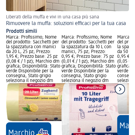
Liberati della muffa e vivi in una casa più sana
Rimuovere la muffa: soluzioni efficaci per la tua casa
Prodotti simili
Marca: Profissimo; Nome
Marca: Profissimo; Nome
Marca: P
del prodotto: Sacchetti per
del prodotto: Sacchetti per
del prodo
la spazzatura con manici
la spazzatura da 10 L con
la spazz
da 20 L, 25 pz; Prezzo:
manici, 75 pz; Prezzo:
da 50 L, 
1,95 €; Prezzo base: 25 pz
0,95 €; Prezzo base: 75 pz
0,95 €; 
(0,08 € / 1 pz); Marchio dm
(0,01 € / 1 pz); Marchio dm
(0,05 € /
grafica; Disponibilità: Stato
grafica; Disponibilità: Stato
grafica; 
verde Disponibile per la
verde Disponibile per la
verde Dis
consegna, Stato grigio
consegna, Stato grigio
consegna
seleziona il negozio dm
seleziona il negozio dm
selezion