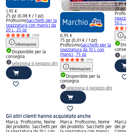
0,95 €
20 pz (0,
1,95 €
Profissi
25 pz (0,08 € / 1 pz)
spazzatu
Profissimo
Sacchetti per la
50 L, 20 
spazzatura con manici da
20 L, 25 pz
0,95 €
(139)
Info
75 pz (0,01 € / 1 pz)
Informazioni
Dispon
Profissimo
Sacchetti per la
consegn
spazzatura da 10 L con
Disponibile per la
manici, 75 pz
consegna
selez
(111)
seleziona il negozio dm
Informazioni
Disponibile per la
consegna
seleziona il negozio dm
Gli altri clienti hanno acquistato anche
Marca: Profissimo; Nome
Marca: Profissimo; Nome
Marca: P
del prodotto: Sacchetti per
del prodotto: Sacchetti per
del prodo
la spazzatura da 10 L con
la spazzatura con manici,
l'immond