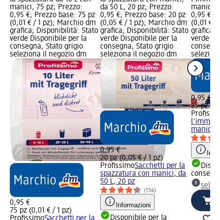
manici, 75 pz; Prezzo:
da 50 L, 20 pz; Prezzo:
manici, 
0,95 €; Prezzo base: 75 pz
0,95 €; Prezzo base: 20 pz
0,95 €; 
(0,01 € / 1 pz); Marchio dm
(0,05 € / 1 pz); Marchio dm
(0,01 € /
grafica; Disponibilità: Stato
grafica; Disponibilità: Stato
grafica; 
verde Disponibile per la
verde Disponibile per la
verde Dis
consegna, Stato grigio
consegna, Stato grigio
consegna
seleziona il negozio dm
seleziona il negozio dm
selezion
0,95 €
85 pz (0,
Profissi
l'immond
manici, 
0,95 €
Info
20 pz (0,05 € / 1 pz)
Profissimo
Sacchetti per la
Dispon
spazzatura con manici, da
consegn
50 L, 20 pz
selez
(136)
0,95 €
Informazioni
75 pz (0,01 € / 1 pz)
Disponibile per la
Profissimo
Sacchetti per la