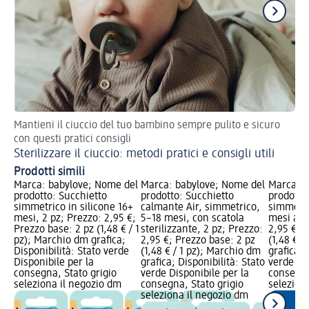
Mantieni il ciuccio del tuo bambino sempre pulito e sicuro
Co
con questi pratici consigli
Ad
Sterilizzare il ciuccio: metodi pratici e consigli utili
Prodotti simili
Marca: babylove; Nome del
Marca: babylove; Nome del
Marca: b
prodotto: Succhietto
prodotto: Succhietto
prodotto
simmetrico in silicone 16+
calmante Air, simmetrico,
simmetri
mesi, 2 pz; Prezzo: 2,95 €;
5–18 mesi, con scatola
mesi asso
Prezzo base: 2 pz (1,48 € / 1
sterilizzante, 2 pz; Prezzo:
2,95 €; 
pz); Marchio dm grafica;
2,95 €; Prezzo base: 2 pz
(1,48 € /
Disponibilità: Stato verde
(1,48 € / 1 pz); Marchio dm
grafica; 
Disponibile per la
grafica; Disponibilità: Stato
verde Dis
consegna, Stato grigio
verde Disponibile per la
consegna
seleziona il negozio dm
consegna, Stato grigio
selezion
seleziona il negozio dm