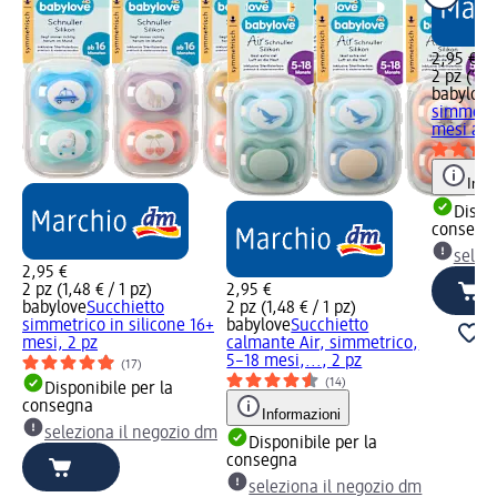
2,95 €
2 pz (1,48
babylove
simmetri
mesi asso
Info
Dispon
consegn
selez
2,95 €
2 pz (1,48 € / 1 pz)
2,95 €
babylove
Succhietto
2 pz (1,48 € / 1 pz)
simmetrico in silicone 16+
babylove
Succhietto
mesi, 2 pz
calmante Air, simmetrico,
5–18 mesi,..., 2 pz
(17)
(14)
Disponibile per la
consegna
Informazioni
seleziona il negozio dm
Disponibile per la
consegna
seleziona il negozio dm