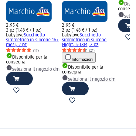
Dispon
consegn
selez
2,95 €
2,95 €
2 pz (1,48 € / 1 pz)
2 pz (1,48 € / 1 pz)
babylove
Succhietto
babylove
Succhietto
simmetrico in silicone 16+
simmetrico in silicone
mesi, 2 pz
Night, 5-18M, 2 pz
(17)
(21)
Disponibile per la
Informazioni
consegna
Disponibile per la
seleziona il negozio dm
consegna
seleziona il negozio dm