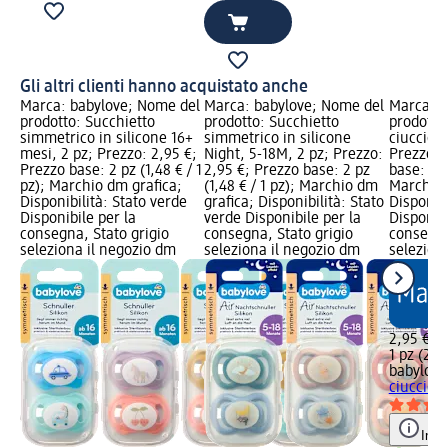
Gli altri clienti hanno acquistato anche
Marca: babylove; Nome del
Marca: babylove; Nome del
Marca: b
prodotto: Succhietto
prodotto: Succhietto
prodotto
simmetrico in silicone 16+
simmetrico in silicone
ciuccio a
mesi, 2 pz; Prezzo: 2,95 €;
Night, 5-18M, 2 pz; Prezzo:
Prezzo: 
Prezzo base: 2 pz (1,48 € / 1
2,95 €; Prezzo base: 2 pz
base: 1 p
pz); Marchio dm grafica;
(1,48 € / 1 pz); Marchio dm
Marchio 
Disponibilità: Stato verde
grafica; Disponibilità: Stato
Disponibi
Disponibile per la
verde Disponibile per la
Disponibi
consegna, Stato grigio
consegna, Stato grigio
consegna
seleziona il negozio dm
seleziona il negozio dm
selezion
2,95 €
1 pz (2,95
babylove
ciuccio a
Info