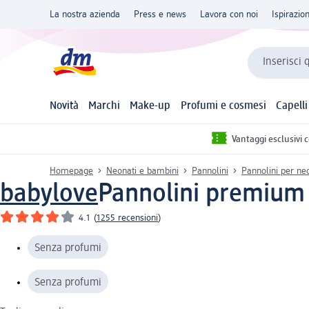
La nostra azienda
Press e news
Lavora con noi
Ispirazio
Inserisci 
Novità
Marchi
Make-up
Profumi e cosmesi
Capelli
Vantaggi esclusivi 
Homepage
Neonati e bambini
Pannolini
Pannolini per neo
babylove
Pannolini premium t
4.1
(
1255 recensioni
)
Senza profumi
Senza profumi