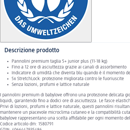
Descrizione prodotto
Pannolini premium taglia 5+ junior plus (11-18 kg)
Fino a 12 ore di asciuttezza grazie ai canali di assorbimento
Indicatore di umidità che diventa blu quando è il momento d
5x StretchLock: protezione migliorata contro le fuoriuscite
Senza lozioni, profumi e lattice naturale
I pannolini premium di babylove offrono una protezione delicata gio
liquidi, garantendo fino a dodici ore di asciuttezza. Le fasce elast
Privi di lozioni, profumi e lattice naturale, questi pannolini risult
mantenere un piacevole microclima cutaneo e la compatibilità cutane
babylove rappresentano una scelta affidabile per ogni momento dell
Codice articolo dm: 1580791
GTIN: 4066447935486