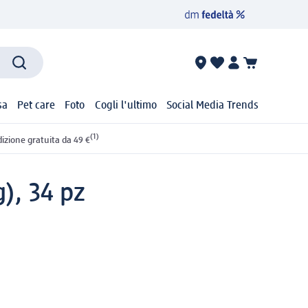
sa
Pet care
Foto
Cogli l'ultimo
Social Media Trends
(1)
izione gratuita da 49 €
g), 34 pz