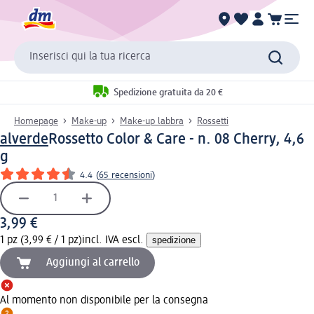
Inserisci qui la tua ricerca
Spedizione gratuita da 20 €
Homepage
Make-up
Make-up labbra
Rossetti
alverde
Rossetto Color & Care - n. 08 Cherry, 4,6
g
4.4
(
65 recensioni
)
3,99 €
1 pz (3,99 € / 1 pz)
incl. IVA escl.
spedizione
Aggiungi al carrello
Al momento non disponibile per la consegna