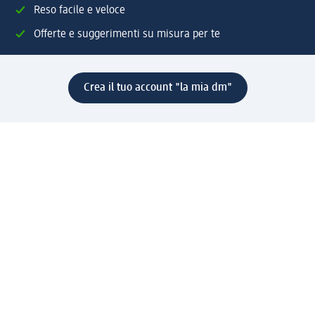
Reso facile e veloce
Offerte e suggerimenti su misura per te
Crea il tuo account "la mia dm"
Aiuto e contatti
Servizi
Servizio clienti
Spedizione e consegna
Reso e rimborso
L'azienda
La nostra azienda
Corporate Responsibility
Lavora con noi
Press e news
Espansione
Un mondo di prodotti