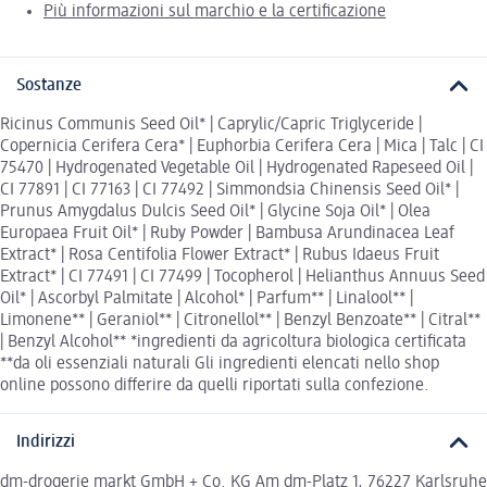
Più informazioni sul marchio e la certificazione
Sostanze
Ricinus Communis Seed Oil* | Caprylic/Capric Triglyceride |
Copernicia Cerifera Cera* | Euphorbia Cerifera Cera | Mica | Talc | CI
75470 | Hydrogenated Vegetable Oil | Hydrogenated Rapeseed Oil |
CI 77891 | CI 77163 | CI 77492 | Simmondsia Chinensis Seed Oil* |
Prunus Amygdalus Dulcis Seed Oil* | Glycine Soja Oil* | Olea
Europaea Fruit Oil* | Ruby Powder | Bambusa Arundinacea Leaf
Extract* | Rosa Centifolia Flower Extract* | Rubus Idaeus Fruit
Extract* | CI 77491 | CI 77499 | Tocopherol | Helianthus Annuus Seed
Oil* | Ascorbyl Palmitate | Alcohol* | Parfum** | Linalool** |
Limonene** | Geraniol** | Citronellol** | Benzyl Benzoate** | Citral**
| Benzyl Alcohol** *ingredienti da agricoltura biologica certificata
**da oli essenziali naturali Gli ingredienti elencati nello shop
online possono differire da quelli riportati sulla confezione.
Indirizzi
dm-drogerie markt GmbH + Co. KG Am dm-Platz 1, 76227 Karlsruhe