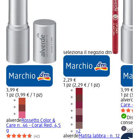
seleziona il negozio dm
2,29 €
1 pz (2,29 € / 1 pz)
3,99 €
3,99 €
1 pz (3,99 € / 1 pz)
1 pz (3,99
alverde
R
Care - n.
Dispon
alverde
Rossetto Color &
consegn
Care n. 46 - Coral Red, 4,5
selez
g
+2
alverde
Matita labbra - n. 12
(42)