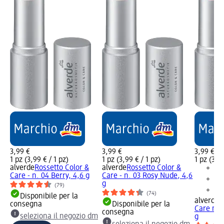
3,99 €
3,99 €
3,99 €
1 pz (3,99 € / 1 pz)
1 pz (3,99 € / 1 pz)
1 pz (3,99
alverde
Rossetto Color &
alverde
Rossetto Color &
Care - n. 04 Berry, 4,6 g
Care - n. 03 Rosy Nude, 4,6
g
(79)
(74)
Disponibile per la
alverde
R
consegna
Disponibile per la
Care n. 4
consegna
seleziona il negozio dm
g