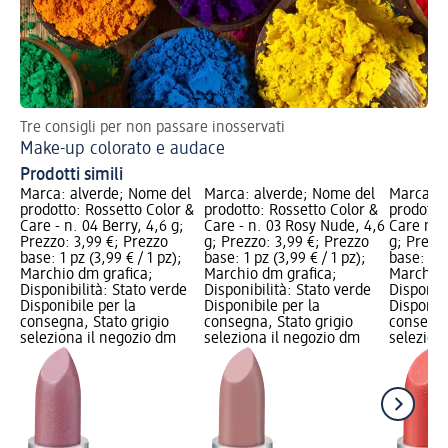
Tre consigli per non passare inosservati
Tr
Make-up colorato e audace
Tr
Prodotti simili
Marca: alverde; Nome del
Marca: alverde; Nome del
Marca: a
prodotto: Rossetto Color &
prodotto: Rossetto Color &
prodotto
Care - n. 04 Berry, 4,6 g;
Care - n. 03 Rosy Nude, 4,6
Care n. 4
Prezzo: 3,99 €; Prezzo
g; Prezzo: 3,99 €; Prezzo
g; Prezz
base: 1 pz (3,99 € / 1 pz);
base: 1 pz (3,99 € / 1 pz);
base: 1 p
Marchio dm grafica;
Marchio dm grafica;
Marchio 
Disponibilità: Stato verde
Disponibilità: Stato verde
Disponibi
Disponibile per la
Disponibile per la
Disponibi
consegna, Stato grigio
consegna, Stato grigio
consegna
seleziona il negozio dm
seleziona il negozio dm
selezion