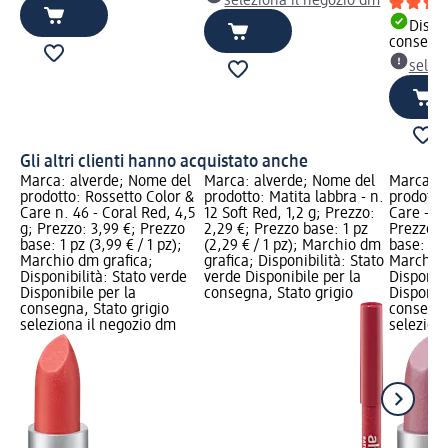
seleziona il negozio dm
Dispon
consegn
selez
Gli altri clienti hanno acquistato anche
Marca: alverde; Nome del
Marca: alverde; Nome del
Marca: a
prodotto: Rossetto Color &
prodotto: Matita labbra - n.
prodotto
Care n. 46 - Coral Red, 4,5
12 Soft Red, 1,2 g; Prezzo:
Care - n.
g; Prezzo: 3,99 €; Prezzo
2,29 €; Prezzo base: 1 pz
Prezzo: 
base: 1 pz (3,99 € / 1 pz);
(2,29 € / 1 pz); Marchio dm
base: 1 p
Marchio dm grafica;
grafica; Disponibilità: Stato
Marchio 
Disponibilità: Stato verde
verde Disponibile per la
Disponibi
Disponibile per la
consegna, Stato grigio
Disponibi
consegna, Stato grigio
consegna
seleziona il negozio dm
selezion