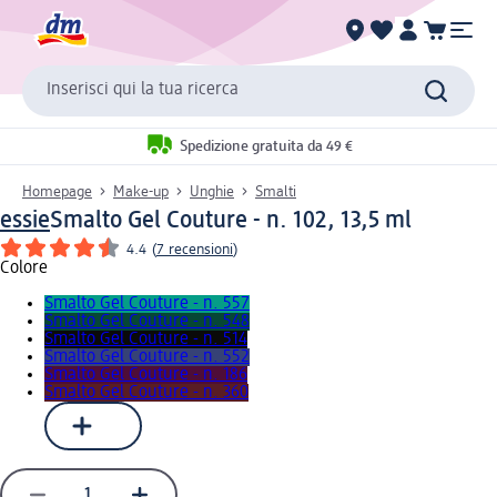
Inserisci qui la tua ricerca
Spedizione gratuita da 49 €
Homepage
Make-up
Unghie
Smalti
essie
Smalto Gel Couture - n. 102, 13,5 ml
4.4
(
7 recensioni
)
Colore
Smalto Gel Couture - n. 557
Smalto Gel Couture - n. 548
Smalto Gel Couture - n. 514
Smalto Gel Couture - n. 552
Smalto Gel Couture - n. 186
Smalto Gel Couture - n. 360