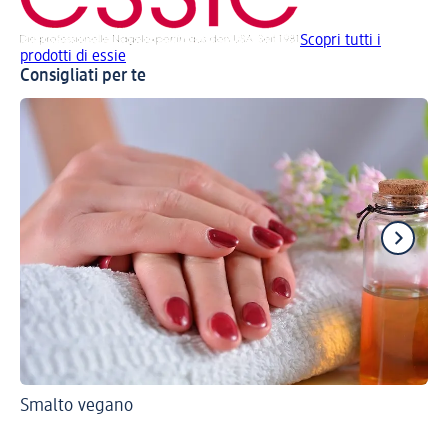
Scopri tutti i
prodotti di essie
Consigliati per te
Smalto vegano
Gu
Un