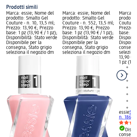
Prodotti simili
Marca: essie; Nome del
Marca: essie; Nome del
Marca: e
prodotto: Smalto Gel
prodotto: Smalto Gel
prodotto
Couture - n. 10, 13,5 ml;
Couture - n. 552, 13,5 ml;
Couture -
Prezzo: 13,90 €; Prezzo
Prezzo: 13,90 €; Prezzo
Prezzo: 
base: 1 pz (13,90 € / 1 pz);
base: 1 pz (13,90 € / 1 pz);
base: 1 p
Disponibilità: Stato verde
Disponibilità: Stato verde
Disponibi
Disponibile per la
Disponibile per la
Disponibi
consegna, Stato grigio
consegna, Stato grigio
consegna
seleziona il negozio dm
seleziona il negozio dm
selezion
13,90 €
1 pz (13,9
+2
essie
Sma
n. 186, 1
Dispon
consegn