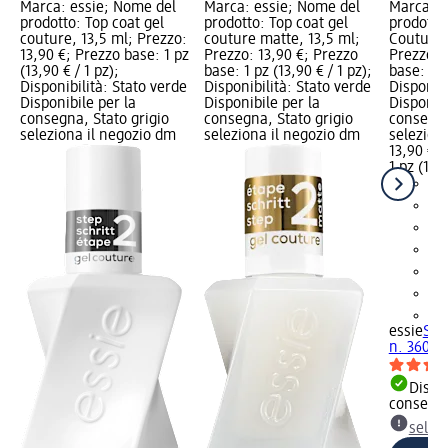
Marca: essie; Nome del
Marca: essie; Nome del
Marca: e
prodotto: Top coat gel
prodotto: Top coat gel
prodotto
couture, 13,5 ml; Prezzo:
couture matte, 13,5 ml;
Couture -
13,90 €; Prezzo base: 1 pz
Prezzo: 13,90 €; Prezzo
Prezzo: 
(13,90 € / 1 pz);
base: 1 pz (13,90 € / 1 pz);
base: 1 p
Disponibilità: Stato verde
Disponibilità: Stato verde
Disponibi
Disponibile per la
Disponibile per la
Disponibi
consegna, Stato grigio
consegna, Stato grigio
consegna
seleziona il negozio dm
seleziona il negozio dm
selezion
13,90 €
1 pz (13,9
+2
essie
Sma
n. 360, 1
Dispon
consegn
selez