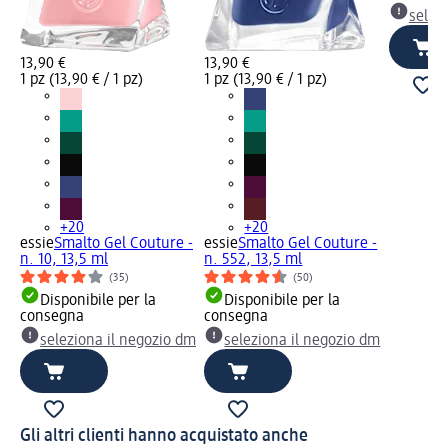
selez
13,90 €
13,90 €
1 pz (13,90 € / 1 pz)
1 pz (13,90 € / 1 pz)
+20
+20
essie
Smalto Gel Couture -
essie
Smalto Gel Couture -
n. 10, 13,5 ml
n. 552, 13,5 ml
(35)
(50)
Disponibile per la
Disponibile per la
consegna
consegna
seleziona il negozio dm
seleziona il negozio dm
Gli altri clienti hanno acquistato anche