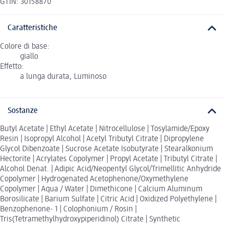
GTIN: 30158870
Caratteristiche
Colore di base:
giallo
Effetto:
a lunga durata, Luminoso
Sostanze
Butyl Acetate | Ethyl Acetate | Nitrocellulose | Tosylamide/Epoxy
Resin | Isopropyl Alcohol | Acetyl Tributyl Citrate | Dipropylene
Glycol Dibenzoate | Sucrose Acetate Isobutyrate | Stearalkonium
Hectorite | Acrylates Copolymer | Propyl Acetate | Tributyl Citrate |
Alcohol Denat. | Adipic Acid/Neopentyl Glycol/Trimellitic Anhydride
Copolymer | Hydrogenated Acetophenone/Oxymethylene
Copolymer | Aqua / Water | Dimethicone | Calcium Aluminum
Borosilicate | Barium Sulfate | Citric Acid | Oxidized Polyethylene |
Benzophenone- 1 | Colophonium / Rosin |
Tris(Tetramethylhydroxypiperidinol) Citrate | Synthetic