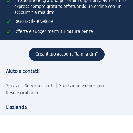
(1) Spedizione gratuita per ordini superiori a 49 € e ritiro
express sempre gratuito effettuando un ordine con un
account "la mia dm"
Reso facile e veloce
Offerte e suggerimenti su misura per te
Crea il tuo account "la mia dm"
Aiuto e contatti
Servizi
Servizio clienti
Spedizione e consegna
Reso e rimborso
L'azienda
La nostra azienda
Corporate Responsibility
Lavora con noi
Press e news
Espansione