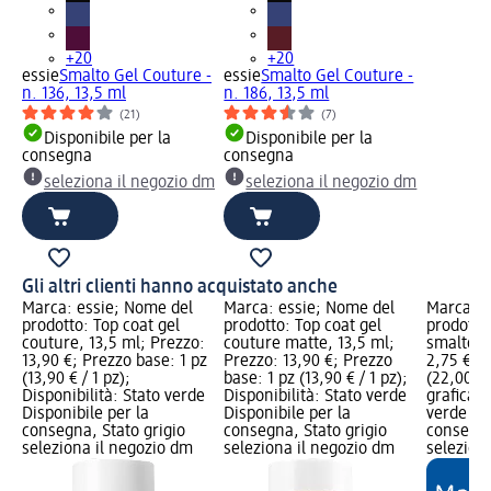
+20
+20
essie
Smalto Gel Couture -
essie
Smalto Gel Couture -
n. 136, 13,5 ml
n. 186, 13,5 ml
(21)
(7)
Disponibile per la
Disponibile per la
consegna
consegna
seleziona il negozio dm
seleziona il negozio dm
Gli altri clienti hanno acquistato anche
Marca: essie; Nome del
Marca: essie; Nome del
Marca: e
prodotto: Top coat gel
prodotto: Top coat gel
prodotto
couture, 13,5 ml; Prezzo:
couture matte, 13,5 ml;
smalto U
13,90 €; Prezzo base: 1 pz
Prezzo: 13,90 €; Prezzo
2,75 €; P
(13,90 € / 1 pz);
base: 1 pz (13,90 € / 1 pz);
(22,00 € 
Disponibilità: Stato verde
Disponibilità: Stato verde
grafica; 
Disponibile per la
Disponibile per la
verde Dis
consegna, Stato grigio
consegna, Stato grigio
consegna
seleziona il negozio dm
seleziona il negozio dm
selezion