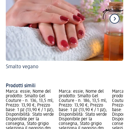
Smalto vegano
Gu
Un
Prodotti simili
Marca: essie; Nome del
Marca: essie; Nome del
Marca: e
prodotto: Smalto Gel
prodotto: Smalto Gel
prodotto
Couture - n. 136, 13,5 ml;
Couture - n. 186, 13,5 ml;
Couture -
Prezzo: 13,90 €; Prezzo
Prezzo: 13,90 €; Prezzo
Prezzo: 
base: 1 pz (13,90 € / 1 pz);
base: 1 pz (13,90 € / 1 pz);
base: 1 p
Disponibilità: Stato verde
Disponibilità: Stato verde
Disponibi
Disponibile per la
Disponibile per la
Disponibi
consegna, Stato grigio
consegna, Stato grigio
consegna
seleziona il negozio dm
seleziona il negozio dm
selezion