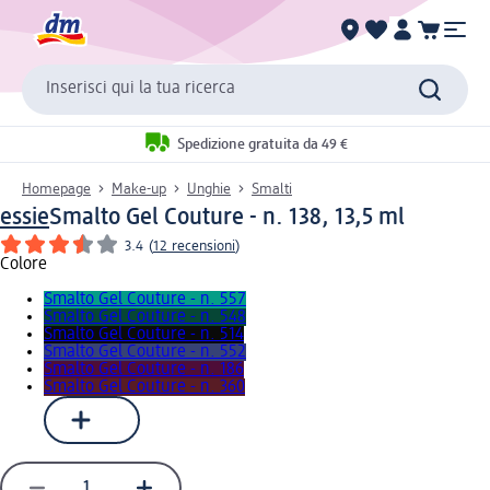
Inserisci qui la tua ricerca
Spedizione gratuita da 49 €
Homepage
Make-up
Unghie
Smalti
essie
Smalto Gel Couture - n. 138, 13,5 ml
3.4
(
12 recensioni
)
Colore
Smalto Gel Couture - n. 557
Smalto Gel Couture - n. 548
Smalto Gel Couture - n. 514
Smalto Gel Couture - n. 552
Smalto Gel Couture - n. 186
Smalto Gel Couture - n. 360