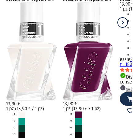
13,90 €
1 pz (13,9
+2
essie
Sma
n. 180, 1
Dispon
consegn
selez
13,90 €
13,90 €
1 pz (13,90 € / 1 pz)
1 pz (13,90 € / 1 pz)