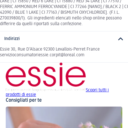
LAKE | CI 15850 / RED 6 LAKE | CI 15880 / RED 34 LAKE | CI 77510 /
FERRIC AMMONIUM FERROCYANIDE | CI 77266 [NANO] / BLACK 2 | CI
42090 / BLUE 1 LAKE | CI 77163 / BISMUTH OXYCHLORIDE]. (F.I.L.
Z70039800/1). Gli ingredienti elencati nello shop online possono
differire da quelli riportati sulla confezione.
Indirizzi
Essie 30, Rue D’Alsace 92300 Levallois-Perret France
servizioconsumatoriessie.corpit@loreal.com
Scopri tutti i
prodotti di essie
Consigliati per te