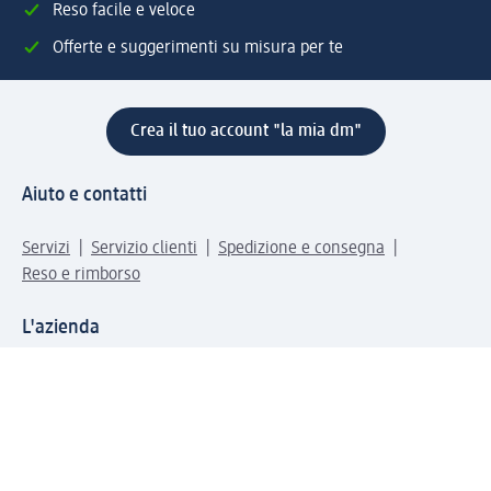
Reso facile e veloce
Offerte e suggerimenti su misura per te
Crea il tuo account "la mia dm"
Aiuto e contatti
Servizi
Servizio clienti
Spedizione e consegna
Reso e rimborso
L'azienda
La nostra azienda
Corporate Responsibility
Lavora con noi
Press e news
Espansione
Un mondo di prodotti
Il mondo dm