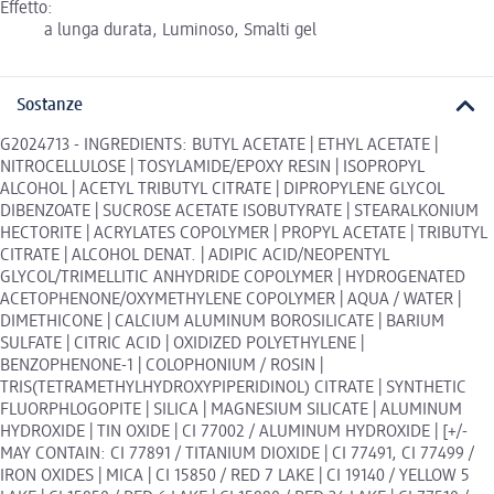
Effetto:
a lunga durata, Luminoso, Smalti gel
Sostanze
G2024713 - INGREDIENTS: BUTYL ACETATE | ETHYL ACETATE |
NITROCELLULOSE | TOSYLAMIDE/EPOXY RESIN | ISOPROPYL
ALCOHOL | ACETYL TRIBUTYL CITRATE | DIPROPYLENE GLYCOL
DIBENZOATE | SUCROSE ACETATE ISOBUTYRATE | STEARALKONIUM
HECTORITE | ACRYLATES COPOLYMER | PROPYL ACETATE | TRIBUTYL
CITRATE | ALCOHOL DENAT. | ADIPIC ACID/NEOPENTYL
GLYCOL/TRIMELLITIC ANHYDRIDE COPOLYMER | HYDROGENATED
ACETOPHENONE/OXYMETHYLENE COPOLYMER | AQUA / WATER |
DIMETHICONE | CALCIUM ALUMINUM BOROSILICATE | BARIUM
SULFATE | CITRIC ACID | OXIDIZED POLYETHYLENE |
BENZOPHENONE-1 | COLOPHONIUM / ROSIN |
TRIS(TETRAMETHYLHYDROXYPIPERIDINOL) CITRATE | SYNTHETIC
FLUORPHLOGOPITE | SILICA | MAGNESIUM SILICATE | ALUMINUM
HYDROXIDE | TIN OXIDE | CI 77002 / ALUMINUM HYDROXIDE | [+/-
MAY CONTAIN: CI 77891 / TITANIUM DIOXIDE | CI 77491, CI 77499 /
IRON OXIDES | MICA | CI 15850 / RED 7 LAKE | CI 19140 / YELLOW 5