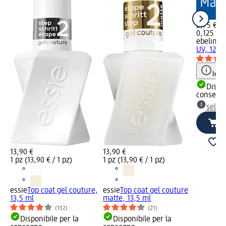
2,75 €
0,125 l (2
ebelin
So
UV, 125 
Info
Dispon
consegn
selez
13,90 €
13,90 €
1 pz (13,90 € / 1 pz)
1 pz (13,90 € / 1 pz)
essie
Top coat gel couture,
essie
Top coat gel couture
13,5 ml
matte, 13,5 ml
(132)
(21)
Disponibile per la
Disponibile per la