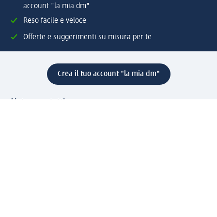
account "la mia dm"
Reso facile e veloce
Offerte e suggerimenti su misura per te
Crea il tuo account "la mia dm"
Aiuto e contatti
Servizi
Servizio clienti
Spedizione e consegna
Reso e rimborso
L'azienda
La nostra azienda
Corporate Responsibility
Lavora con noi
Press e news
Espansione
Un mondo di prodotti