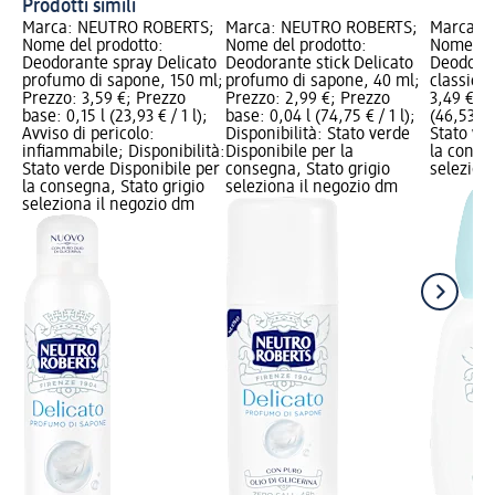
Prodotti simili
Marca: NEUTRO ROBERTS;
Marca: NEUTRO ROBERTS;
Marca: 
Nome del prodotto:
Nome del prodotto:
Nome del
Deodorante spray Delicato
Deodorante stick Delicato
Deodoran
profumo di sapone, 150 ml;
profumo di sapone, 40 ml;
classico,
Prezzo: 3,59 €; Prezzo
Prezzo: 2,99 €; Prezzo
3,49 €; P
base: 0,15 l (23,93 € / 1 l);
base: 0,04 l (74,75 € / 1 l);
(46,53 € /
Avviso di pericolo:
Disponibilità: Stato verde
Stato ve
infiammabile; Disponibilità:
Disponibile per la
la conse
Stato verde Disponibile per
consegna, Stato grigio
selezion
la consegna, Stato grigio
seleziona il negozio dm
seleziona il negozio dm