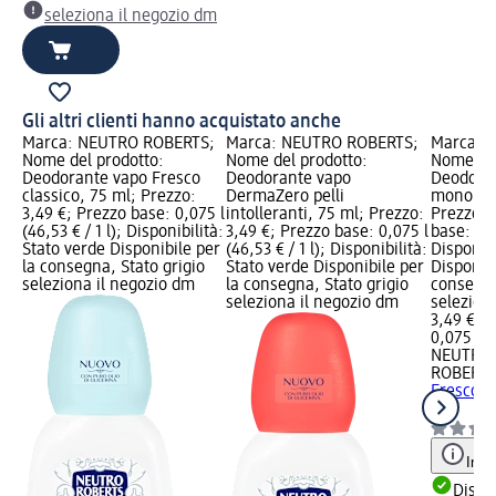
seleziona il negozio dm
Gli altri clienti hanno acquistato anche
Marca: NEUTRO ROBERTS;
Marca: NEUTRO ROBERTS;
Marca: 
Nome del prodotto:
Nome del prodotto:
Nome del
Deodorante vapo Fresco
Deodorante vapo
Deodoran
classico, 75 ml; Prezzo:
DermaZero pelli
monoi e 
3,49 €; Prezzo base: 0,075 l
intolleranti, 75 ml; Prezzo:
Prezzo: 
(46,53 € / 1 l); Disponibilità:
3,49 €; Prezzo base: 0,075 l
base: 0,0
Stato verde Disponibile per
(46,53 € / 1 l); Disponibilità:
Disponibi
la consegna, Stato grigio
Stato verde Disponibile per
Disponibi
seleziona il negozio dm
la consegna, Stato grigio
consegna
seleziona il negozio dm
selezion
3,49 €
0,075 l (4
NEUTRO
ROBERT
Fresco m
ml
Info
Dispon