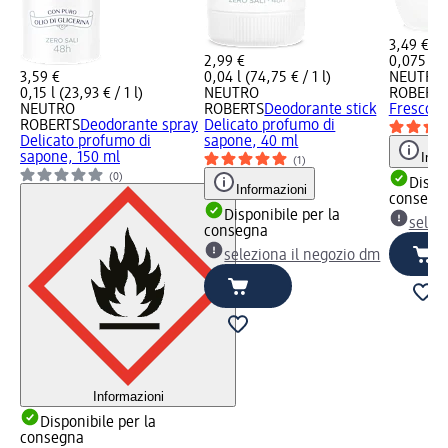
3,49 €
2,99 €
0,075 l (4
3,59 €
0,04 l (74,75 € / 1 l)
NEUTRO
0,15 l (23,93 € / 1 l)
NEUTRO
ROBERT
NEUTRO
ROBERTS
Deodorante stick
Fresco c
ROBERTS
Deodorante spray
Delicato profumo di
Delicato profumo di
sapone, 40 ml
sapone, 150 ml
Info
(1)
(0)
Dispon
Informazioni
consegn
Disponibile per la
selez
consegna
seleziona il negozio dm
Informazioni
Disponibile per la
consegna