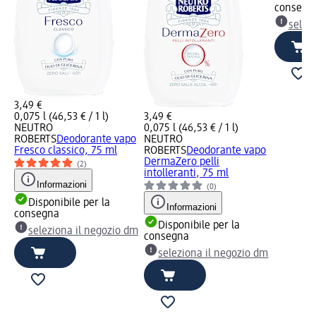
consegn
selez
3,49 €
0,075 l (46,53 € / 1 l)
3,49 €
NEUTRO
0,075 l (46,53 € / 1 l)
ROBERTS
Deodorante vapo
NEUTRO
Fresco classico, 75 ml
ROBERTS
Deodorante vapo
DermaZero pelli
(2)
intolleranti, 75 ml
Informazioni
(0)
Disponibile per la
Informazioni
consegna
Disponibile per la
seleziona il negozio dm
consegna
seleziona il negozio dm