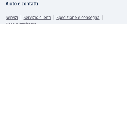
Aiuto e contatti
Servizi
Servizio clienti
Spedizione e consegna
Reso e rimborso
L'azienda
La nostra azienda
Corporate Responsibility
Lavora con noi
Press e news
Espansione
Un mondo di prodotti
Il mondo dm
Punti vendita
Il nostro Journal
Vivere consapevoli con dm
Sigilli e certificazioni