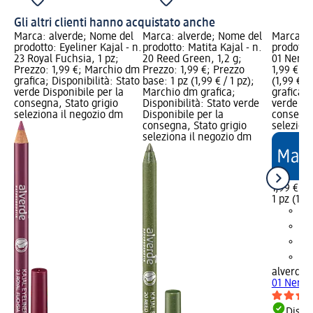
Gli altri clienti hanno acquistato anche
Marca: alverde; Nome del
Marca: alverde; Nome del
Marca: a
prodotto: Eyeliner Kajal - n.
prodotto: Matita Kajal - n.
prodotto:
23 Royal Fuchsia, 1 pz;
20 Reed Green, 1,2 g;
01 Nero, 
Prezzo: 1,99 €; Marchio dm
Prezzo: 1,99 €; Prezzo
1,99 €; P
grafica; Disponibilità: Stato
base: 1 pz (1,99 € / 1 pz);
(1,99 € /
verde Disponibile per la
Marchio dm grafica;
grafica; 
consegna, Stato grigio
Disponibilità: Stato verde
verde Dis
seleziona il negozio dm
Disponibile per la
consegna
consegna, Stato grigio
selezion
seleziona il negozio dm
1,99 €
1 pz (1,99
alverde
K
01 Nero, 
Dispon