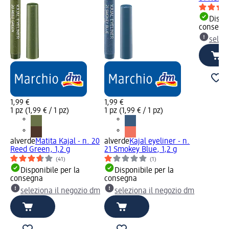
Dispon
consegn
selez
1,99 €
1,99 €
1 pz (1,99 € / 1 pz)
1 pz (1,99 € / 1 pz)
alverde
Matita Kajal - n. 20
alverde
Kajal eyeliner - n.
Reed Green, 1,2 g
21 Smokey Blue, 1,2 g
(41)
(1)
Disponibile per la
Disponibile per la
consegna
consegna
seleziona il negozio dm
seleziona il negozio dm