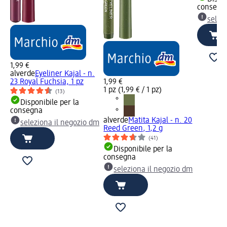
consegn
selez
1,99 €
alverde
Eyeliner Kajal - n.
23 Royal Fuchsia, 1 pz
1,99 €
1 pz (1,99 € / 1 pz)
(13)
Disponibile per la
consegna
alverde
Matita Kajal - n. 20
seleziona il negozio dm
Reed Green, 1,2 g
(41)
Disponibile per la
consegna
seleziona il negozio dm