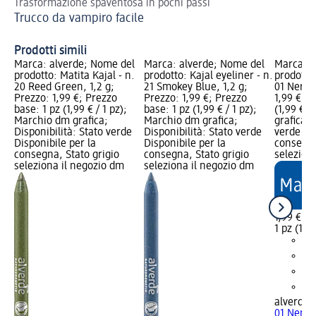
Trasformazione spaventosa in pochi passi
Con
Trucco da vampiro facile
Co
Prodotti simili
Marca: alverde; Nome del
Marca: alverde; Nome del
Marca: a
prodotto: Matita Kajal - n.
prodotto: Kajal eyeliner - n.
prodotto:
20 Reed Green, 1,2 g;
21 Smokey Blue, 1,2 g;
01 Nero, 
Prezzo: 1,99 €; Prezzo
Prezzo: 1,99 €; Prezzo
1,99 €; P
base: 1 pz (1,99 € / 1 pz);
base: 1 pz (1,99 € / 1 pz);
(1,99 € /
Marchio dm grafica;
Marchio dm grafica;
grafica; 
Disponibilità: Stato verde
Disponibilità: Stato verde
verde Dis
Disponibile per la
Disponibile per la
consegna
consegna, Stato grigio
consegna, Stato grigio
selezion
seleziona il negozio dm
seleziona il negozio dm
1,99 €
1 pz (1,99
alverde
K
01 Nero, 