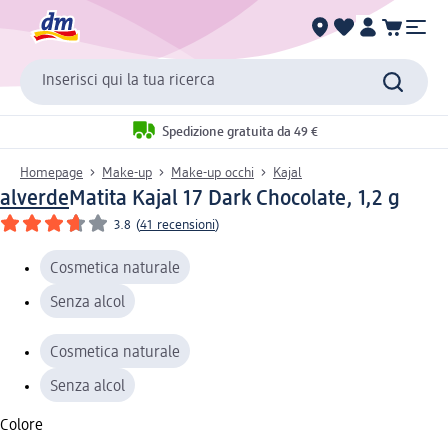
Inserisci qui la tua ricerca
Spedizione gratuita da 49 €
Homepage
Make-up
Make-up occhi
Kajal
alverde
Matita Kajal 17 Dark Chocolate, 1,2 g
3.8
(
41 recensioni
)
Cosmetica naturale
Senza alcol
Cosmetica naturale
Senza alcol
Colore