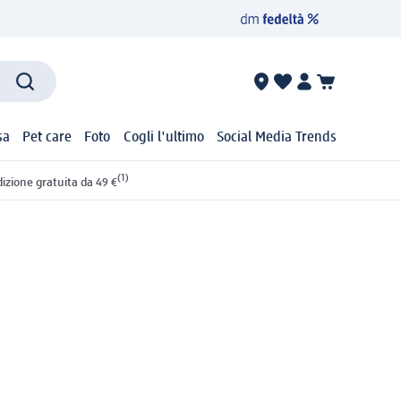
sa
Pet care
Foto
Cogli l'ultimo
Social Media Trends
(1)
izione gratuita da 49 €