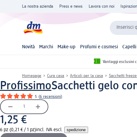
La nostra azienda
Press e news
Lavora con noi
Ispirazio
Inserisci 
Novità
Marchi
Make-up
Profumi e cosmesi
Capelli
Vantaggi esclusivi 
Homepage
Cura casa
Articoli per la casa
Sacchetti freeze
Profissimo
Sacchetti gelo con
5
(
6 recensioni
)
1,25 €
6 pz (0,21 € / 1 pz)
incl. IVA escl.
spedizione