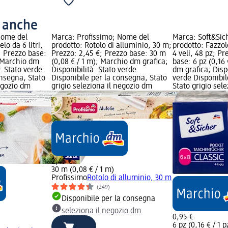
o anche
Nome del
Marca: Profissimo; Nome del
Marca: Soft&Sic
lo da 6 litri,
prodotto: Rotolo di alluminio, 30 m;
prodotto: Fazzole
; Prezzo base:
Prezzo: 2,45 €; Prezzo base: 30 m
4 veli, 48 pz; P
; Marchio dm
(0,08 € / 1 m); Marchio dm grafica;
base: 6 pz (0,16 
à: Stato verde
Disponibilità: Stato verde
dm grafica; Disp
onsegna, Stato
Disponibile per la consegna, Stato
verde Disponibil
negozio dm
grigio seleziona il negozio dm
Stato grigio sel
2,45 €
30 m (0,08 € / 1 m)
Profissimo
Rotolo di alluminio, 30 m
(249)
Disponibile per la consegna
seleziona il negozio dm
0,95 €
6 pz (0,16 € / 1 p