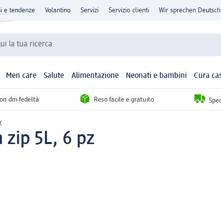
ni e tendenze
Volantino
Servizi
Servizio clienti
Wir sprechen Deutsch
qui la tua ricerca
Men care
Salute
Alimentazione
Neonati e bambini
Cura ca
con dm fedeltà
Reso facile e gratuito
Sped
r
 zip 5L, 6 pz