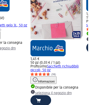
1,25 €
150 pz (0,83
 pz)
Profissimo
S
salvafresch
tti gelo 3L, 50 pz
2)
Disponib
selezion
er la consegna
negozio dm
1,45 €
50 pz (0,03 € / 1 pz)
Profissimo
Sacchetti richiudibili
piccoli, 50 pz
(98)
Informazioni
Disponibile per la consegna
seleziona il negozio dm