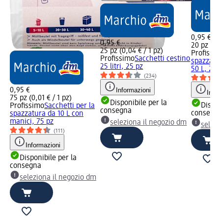
0,95 €
0,95 €
20 pz (0,
25 pz (0,04 € / 1 pz)
Profissi
Profissimo
Sacchetti cestino
spazzatu
25 litri, 25 pz
50 L, 20 
(234)
0,95 €
Informazioni
Info
75 pz (0,01 € / 1 pz)
Disponibile per la
Dispon
Profissimo
Sacchetti per la
consegna
consegn
spazzatura da 10 L con
manici, 75 pz
seleziona il negozio dm
selez
(111)
Informazioni
Disponibile per la
consegna
seleziona il negozio dm