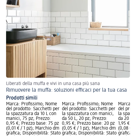
Liberati della muffa e vivi in una casa più sana
Rimuovere la muffa: soluzioni efficaci per la tua casa
Prodotti simili
Marca: Profissimo; Nome
Marca: Profissimo; Nome
Marca: P
del prodotto: Sacchetti per
del prodotto: Sacchetti per
del prodo
la spazzatura da 10 L con
la spazzatura con manici,
la spazz
manici, 75 pz; Prezzo:
da 50 L, 20 pz; Prezzo:
da 20 L, 
0,95 €; Prezzo base: 75 pz
0,95 €; Prezzo base: 20 pz
1,95 €; P
(0,01 € / 1 pz); Marchio dm
(0,05 € / 1 pz); Marchio dm
(0,08 € /
grafica; Disponibilità: Stato
grafica; Disponibilità: Stato
grafica; 