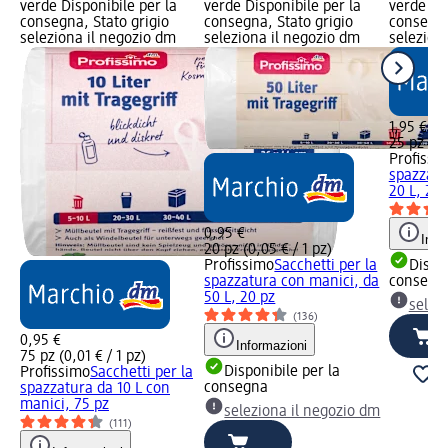
verde Disponibile per la
verde Disponibile per la
verde Dis
consegna, Stato grigio
consegna, Stato grigio
consegna
seleziona il negozio dm
seleziona il negozio dm
selezion
1,95 €
25 pz (0,
Profissi
spazzatu
20 L, 25 
0,95 €
Info
20 pz (0,05 € / 1 pz)
Profissimo
Sacchetti per la
Dispon
spazzatura con manici, da
consegn
50 L, 20 pz
selez
(136)
0,95 €
Informazioni
75 pz (0,01 € / 1 pz)
Disponibile per la
Profissimo
Sacchetti per la
consegna
spazzatura da 10 L con
manici, 75 pz
seleziona il negozio dm
(111)