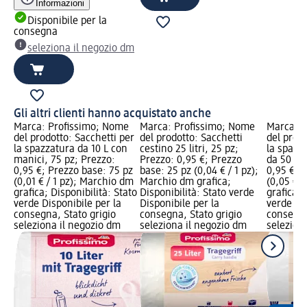
Informazioni
Disponibile per la
consegna
seleziona il negozio dm
Gli altri clienti hanno acquistato anche
Marca: Profissimo; Nome
Marca: Profissimo; Nome
Marca: P
del prodotto: Sacchetti per
del prodotto: Sacchetti
del prodo
la spazzatura da 10 L con
cestino 25 litri, 25 pz;
la spazz
manici, 75 pz; Prezzo:
Prezzo: 0,95 €; Prezzo
da 50 L, 
0,95 €; Prezzo base: 75 pz
base: 25 pz (0,04 € / 1 pz);
0,95 €; 
(0,01 € / 1 pz); Marchio dm
Marchio dm grafica;
(0,05 € /
grafica; Disponibilità: Stato
Disponibilità: Stato verde
grafica; 
verde Disponibile per la
Disponibile per la
verde Dis
consegna, Stato grigio
consegna, Stato grigio
consegna
seleziona il negozio dm
seleziona il negozio dm
selezion