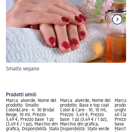
Smalto vegano
Sco
Je
Prodotti simili
Marca: alverde; Nome del
Marca: alverde; Nome del
Marca: a
prodotto: Smalto
prodotto: Base e top coat
prodotto
Color&Care - n. 30 Bridal
Color & Care - 10, 10 ml;
unghie C
Beige, 10 ml; Prezzo:
Prezzo: 3,49 €; Prezzo
40 Classi
3,49 €; Prezzo base: 1 pz
base: 1 pz (3,49 € / 1 pz);
Prezzo: 
(3,49 € / 1 pz); Marchio dm
Marchio dm grafica;
base: 1 p
grafica; Disponibilità: Stato
Disponibilità: Stato verde
Marchio 