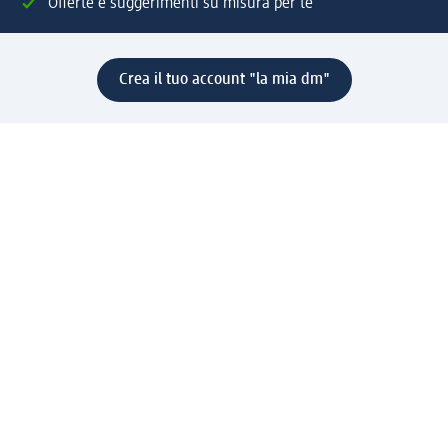
Offerte e suggerimenti su misura per te
Crea il tuo account "la mia dm"
Aiuto e contatti
Servizi
Servizio clienti
Spedizione e consegna
Reso e rimborso
L'azienda
La nostra azienda
Corporate Responsibility
Lavora con noi
Press e news
Espansione
Un mondo di prodotti
Il mondo dm