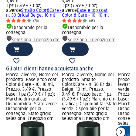
3,49 €
3,49 €
1 pz (3,49 € / 1 pz)
1 pz (3,49 € / 1 pz)
alverde
Smalto Color&Care -
alverde
Base e top coat
n. 30 Bridal Beige, 10 ml
Color & Care - 10, 10 ml
(70)
(65)
Disponibile per la
Disponibile per la
consegna
consegna
seleziona il negozio dm
seleziona il negozio dm
Gli altri clienti hanno acquistato anche
Marca: alverde; Nome del
Marca: alverde; Nome del
Marca: e
prodotto: Base e top coat
prodotto: Smalto
prodotto:
Color & Care - 10, 10 ml;
Color&Care - n. 30 Bridal
levasmal
Prezzo: 3,49 €; Prezzo
Beige, 10 ml; Prezzo:
verde e 
base: 1 pz (3,49 € / 1 pz);
3,49 €; Prezzo base: 1 pz
Prezzo: 
Marchio dm grafica;
(3,49 € / 1 pz); Marchio dm
base: 30 
Disponibilità: Stato verde
grafica; Disponibilità: Stato
Marchio 
Disponibile per la
verde Disponibile per la
Disponibi
consegna, Stato grigio
consegna, Stato grigio
Disponibi
seleziona il negozio dm
seleziona il negozio dm
consegna
selezion