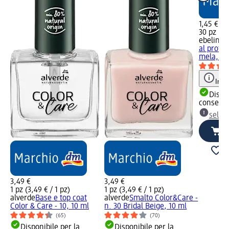
1,45 €
30 pz (0,
ebelin
Di
al profu
mela, 30
Info
Dispon
consegn
selez
3,49 €
3,49 €
1 pz (3,49 € / 1 pz)
1 pz (3,49 € / 1 pz)
alverde
Base e top coat
alverde
Smalto Color&Care -
Color & Care - 10, 10 ml
n. 30 Bridal Beige, 10 ml
(65)
(70)
Disponibile per la
Disponibile per la