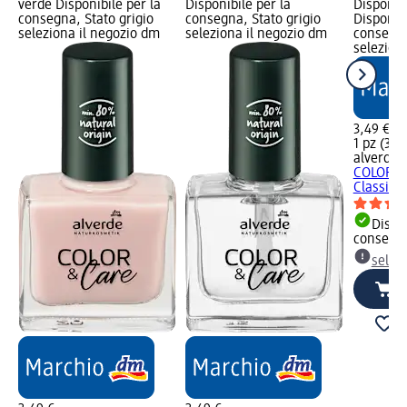
verde Disponibile per la
Disponibile per la
Disponibi
consegna, Stato grigio
consegna, Stato grigio
Disponibi
seleziona il negozio dm
seleziona il negozio dm
consegna
selezion
3,49 €
1 pz (3,49
alverde
S
COLOR & 
Classic 
Dispon
consegn
selez