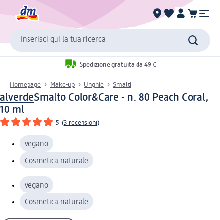
Inserisci qui la tua ricerca
Spedizione gratuita da 49 €
Homepage
Make-up
Unghie
Smalti
alverde
Smalto Color&Care - n. 80 Peach Coral,
10 ml
5
(
3 recensioni
)
vegano
Cosmetica naturale
vegano
Cosmetica naturale