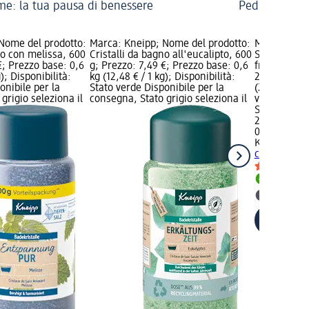
me: la tua pausa di benessere
Pediluvio fai 
Nome del prodotto:
Marca: Kneipp; Nome del prodotto:
Marca: Knei
no con melissa, 600
Cristalli da bagno all'eucalipto, 600
Sali da bag
€; Prezzo base: 0,6
g; Prezzo: 7,49 €; Prezzo base: 0,6
frangipani 
g); Disponibilità:
kg (12,48 € / 1 kg); Disponibilità:
2,39 €; Pre
onibile per la
Stato verde Disponibile per la
(29,88 € / 1
grigio seleziona il
consegna, Stato grigio seleziona il
verde Dispo
Stato grigio
2,39 €
0,08 kg (29,
Kneipp
Sali 
con frangipa
Disponib
selezion