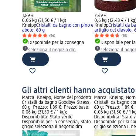
1,89 €
7,49 €
0,06 kg (31,50 € / 1 kg)
0,6 kg (12,48 € / 1 kg
o Goodbye
Kneipp
Cristalli da bagno con pino e
Kneipp
Cristalli da 
abete, 60 g
artiglio del diavolo, 
(56)
(10)
Disponibile per la consegna
Disponibile per l
seleziona il negozio dm
seleziona il nego
nsegna
dm
Gli altri clienti hanno acquistat
Marca: Kneipp; Nome del prodotto:
Marca: Kneipp; Nome
Cristalli da bagno Goodbye Stress,
Cristalli da bagno co
60 g; Prezzo: 1,89 €; Prezzo base:
60 g; Prezzo: 1,89 €
0,06 kg (31,50 € / 1 kg);
0,06 kg (31,50 € / 1 k
Disponibilità: Stato verde
Disponibilità: Stato 
Disponibile per la consegna, Stato
Disponibile per la c
grigio seleziona il negozio dm
grigio seleziona il 