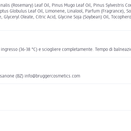
lis (Rosemary) Leaf Oil, Pinus Mugo Leaf Oil, Pinus Sylvestris Cone 
tus Globulus Leaf Oil, Limonene, Linalool, Parfum (Fragrance), S
, Glyceryl Oleate, Citric Acid, Glycine Soja (Soybean) Oil, Tocophero
n ingresso (36-38 °C) e sciogliere completamente. Tempo di balneazi
ressanone (BZ) info@bruggercosmetics.com