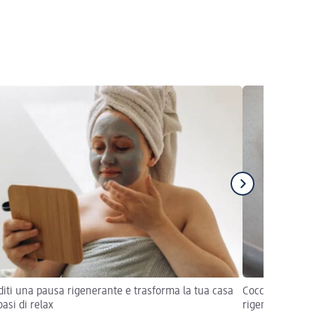
iti una pausa rigenerante e trasforma la tua casa
Coccola i tuoi 
oasi di relax
rigenerante!