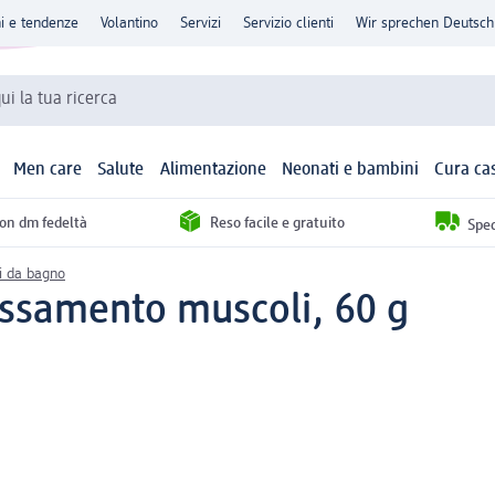
ni e tendenze
Volantino
Servizi
Servizio clienti
Wir sprechen Deutsch
qui la tua ricerca
Men care
Salute
Alimentazione
Neonati e bambini
Cura ca
con dm fedeltà
Reso facile e gratuito
Sped
li da bagno
lassamento muscoli, 60 g