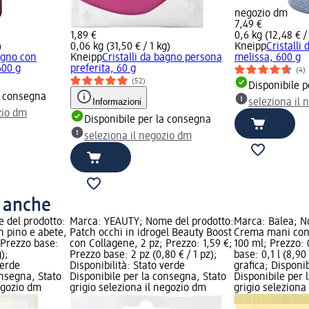
negozio dm
7,49 €
1,89 €
0,6 kg (12,48 € /
)
0,06 kg (31,50 € / 1 kg)
Kneipp
Cristalli
bagno con
Kneipp
Cristalli da bagno persona
melissa, 600 g
600 g
preferita, 60 g
(4)
(52)
Disponibile 
a consegna
Informazioni
seleziona il
zio dm
Disponibile per la consegna
seleziona il negozio dm
o anche
 del prodotto:
Marca: YEAUTY; Nome del prodotto:
Marca: Balea; N
n pino e abete,
Patch occhi in idrogel Beauty Boost
Crema mani con l
; Prezzo base:
con Collagene, 2 pz; Prezzo: 1,59 €;
100 ml; Prezzo: 
g);
Prezzo base: 2 pz (0,80 € / 1 pz);
base: 0,1 l (8,90
verde
Disponibilità: Stato verde
grafica; Disponib
onsegna, Stato
Disponibile per la consegna, Stato
Disponibile per 
negozio dm
grigio seleziona il negozio dm
grigio seleziona