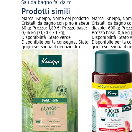
Sali da bagno fai da te
Prodotti simili
 prodotto:
Marca: Kneipp; Nome del prodotto:
Marca: Kneipp; Nome
ye Stress,
Cristalli da bagno con pino e abete,
Cristalli da bagno co
zzo base:
60 g; Prezzo: 1,89 €; Prezzo base:
diavolo, 600 g; Prezz
0,06 kg (31,50 € / 1 kg);
Prezzo base: 0,6 kg (
e
Disponibilità: Stato verde
Disponibilità: Stato 
gna, Stato
Disponibile per la consegna, Stato
Disponibile per la c
io dm
grigio seleziona il negozio dm
grigio seleziona il 