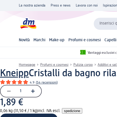
La nostra azienda
Press e news
Lavora con noi
Ispirazio
Inserisci 
Novità
Marchi
Make-up
Profumi e cosmesi
Capelli
Vantaggi esclusivi 
Homepage
Profumi e cosmesi
Pulizia corpo
Additivi e sa
Kneipp
Cristalli da bagno ri
4.9
(
54 recensioni
)
1,89 €
0,06 kg (31,50 € / 1 kg)
incl. IVA escl.
spedizione