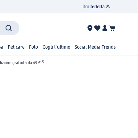
sa
Pet care
Foto
Cogli l'ultimo
Social Media Trends
(1)
izione gratuita da 49 €