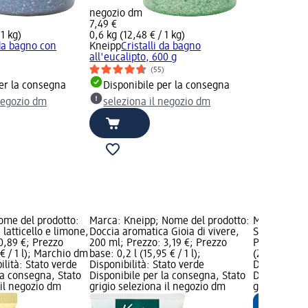
negozio dm
7,49 €
 1 kg)
0,6 kg (12,48 € / 1 kg)
 da bagno con
Kneipp
Cristalli da bagno
all'eucalipto, 600 g
(55)
per la consegna
Disponibile per la consegna
 negozio dm
seleziona il negozio dm
ome del prodotto:
Marca: Kneipp; Nome del prodotto:
Marca: Mivo
atticello e limone,
Doccia aromatica Gioia di vivere,
Sali da bagn
0,89 €; Prezzo
200 ml; Prezzo: 3,19 €; Prezzo
Prezzo: 3,19
 € / 1 l); Marchio dm
base: 0,2 l (15,95 € / 1 l);
(2,13 € / 1 
ilità: Stato verde
Disponibilità: Stato verde
Disponibilit
la consegna, Stato
Disponibile per la consegna, Stato
Disponibile
 il negozio dm
grigio seleziona il negozio dm
grigio selez