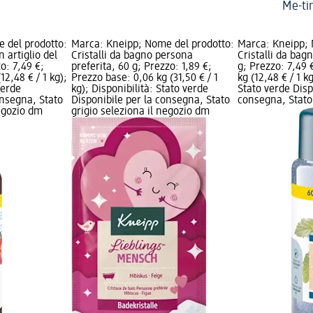
Me-ti
 del prodotto:
Marca: Kneipp; Nome del prodotto:
Marca: Kneipp; 
n artiglio del
Cristalli da bagno persona
Cristalli da bag
o: 7,49 €;
preferita, 60 g; Prezzo: 1,89 €;
g; Prezzo: 7,49 
12,48 € / 1 kg);
Prezzo base: 0,06 kg (31,50 € / 1
kg (12,48 € / 1 k
verde
kg); Disponibilità: Stato verde
Stato verde Disp
onsegna, Stato
Disponibile per la consegna, Stato
consegna, Stato 
negozio dm
grigio seleziona il negozio dm