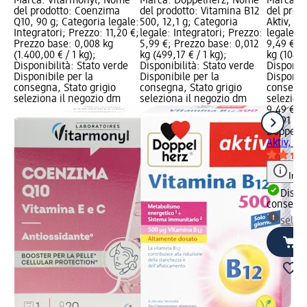
Marca: Vitarmonyl; Nome
Marca: Doppelherz; Nome
Marca: 
del prodotto: Coenzima
del prodotto: Vitamina B12
del prod
Q10, 90 g; Categoria legale:
500, 12,1 g; Categoria
Aktiv, 91
Integratori; Prezzo: 11,20 €;
legale: Integratori; Prezzo:
legale: I
Prezzo base: 0,008 kg
5,99 €; Prezzo base: 0,012
9,49 €; 
(1.400,00 € / 1 kg);
kg (499,17 € / 1 kg);
kg (104,2
Disponibilità: Stato verde
Disponibilità: Stato verde
Disponibi
Disponibile per la
Disponibile per la
Disponibi
consegna, Stato grigio
consegna, Stato grigio
consegna
seleziona il negozio dm
seleziona il negozio dm
selezion
9,49 €
0,091 kg 
Doppelh
Aktiv, 91,
Info
Dispon
consegn
selez