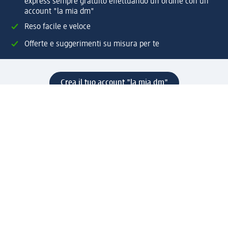
express sempre gratuito effettuando un ordine con un
account "la mia dm"
Reso facile e veloce
Offerte e suggerimenti su misura per te
Crea il tuo account "la mia dm"
Aiuto e contatti
Servizi
Servizio clienti
Spedizione e consegna
Reso e rimborso
L'azienda
La nostra azienda
Corporate Responsibility
Lavora con noi
Press e news
Espansione
Un mondo di prodotti