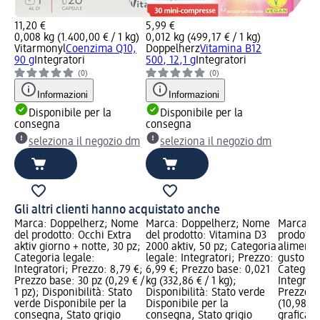
11,20 €
5,99 €
0,008 kg (1.400,00 € / 1 kg)
0,012 kg (499,17 € / 1 kg)
Vitarmonyl
Coenzima Q10,
Doppelherz
Vitamina B12
90 g
Integratori
500, 12,1 g
Integratori
(0)
(0)
Informazioni
Informazioni
Disponibile per la
Disponibile per la
consegna
consegna
seleziona il negozio dm
seleziona il negozio dm
Gli altri clienti hanno acquistato anche
Marca: Doppelherz; Nome
Marca: Doppelherz; Nome
Marca: M
del prodotto: Occhi Extra
del prodotto: Vitamina D3
prodotto
aktiv giorno + notte, 30 pz;
2000 aktiv, 50 pz; Categoria
alimenta
Categoria legale:
legale: Integratori; Prezzo:
gusto ar
Integratori; Prezzo: 8,79 €;
6,99 €; Prezzo base: 0,021
Categori
Prezzo base: 30 pz (0,29 € /
kg (332,86 € / 1 kg);
Integrato
1 pz); Disponibilità: Stato
Disponibilità: Stato verde
Prezzo b
verde Disponibile per la
Disponibile per la
(10,98 € 
consegna, Stato grigio
consegna, Stato grigio
grafica; 