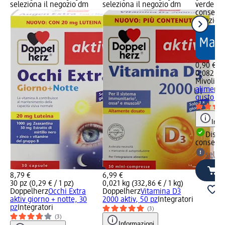
seleziona il negozio dm
seleziona il negozio dm
verde Dis
consegna
selezion
0,90 €
0,082 kg 
Mivolis
I
alimenta
gusto...,
Info
Dispon
consegn
selez
8,79 €
6,99 €
30 pz (0,29 € / 1 pz)
0,021 kg (332,86 € / 1 kg)
Doppelherz
Occhi Extra
Doppelherz
Vitamina D3
aktiv giorno + notte, 30
2000 aktiv, 50 pz
Integratori
pz
Integratori
(3)
(3)
Informazioni