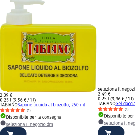
seleziona il negoz
2,49 €
2,39 €
0,25 l (9,96 € / 1 l)
0,25 l (9,56 € / 1 l)
TABIANO
Gel docci
TABIANO
Sapone liquido al biozolfo, 250 ml
(1)
(1)
Disponibile per
Disponibile per la consegna
seleziona il ne
seleziona il negozio dm