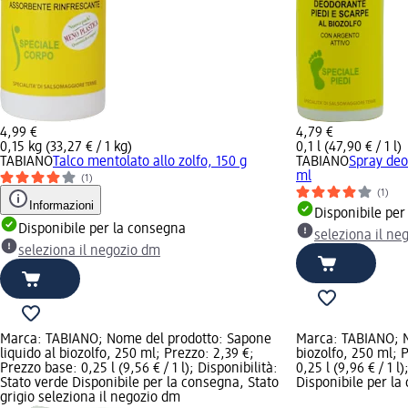
4,99 €
4,79 €
0,15 kg (33,27 € / 1 kg)
0,1 l (47,90 € / 1 l)
TABIANO
Talco mentolato allo zolfo, 150 g
TABIANO
Spray deo
ml
(1)
(1)
Informazioni
Disponibile per
Disponibile per la consegna
seleziona il ne
seleziona il negozio dm
Marca: TABIANO; Nome del prodotto: Sapone
Marca: TABIANO; N
liquido al biozolfo, 250 ml; Prezzo: 2,39 €;
biozolfo, 250 ml; 
Prezzo base: 0,25 l (9,56 € / 1 l); Disponibilità:
0,25 l (9,96 € / 1 l
Stato verde Disponibile per la consegna, Stato
Disponibile per la
grigio seleziona il negozio dm