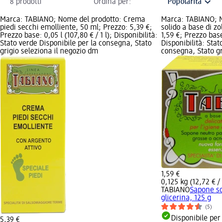
8 prodotti
Ordina per:
Marca: TABIANO; Nome del prodotto: Crema
Marca: TABIANO; 
piedi secchi emolliente, 50 ml; Prezzo: 5,39 €;
solido a base di zo
Prezzo base: 0,05 l (107,80 € / 1 l); Disponibilità:
1,59 €; Prezzo base
Stato verde Disponibile per la consegna, Stato
Disponibilità: Stat
grigio seleziona il negozio dm
consegna, Stato gr
1,59 €
0,125 kg (12,72 € / 
TABIANO
Sapone so
glicerina, 125 g
(5)
Disponibile per
5,39 €