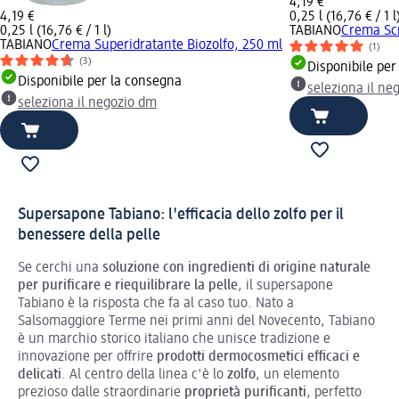
4,19 €
4,19 €
0,25 l (16,76 € / 1 l
0,25 l (16,76 € / 1 l)
TABIANO
Crema Scr
TABIANO
Crema Superidratante Biozolfo, 250 ml
(1)
(3)
Disponibile per
Disponibile per la consegna
seleziona il ne
seleziona il negozio dm
Supersapone Tabiano: l'efficacia dello zolfo per il
benessere della pelle
Se cerchi una
soluzione con ingredienti di origine naturale
per purificare e riequilibrare la pelle
, il supersapone
Tabiano è la risposta che fa al caso tuo. Nato a
Salsomaggiore Terme nei primi anni del Novecento, Tabiano
è un marchio storico italiano che unisce tradizione e
innovazione per offrire
prodotti dermocosmetici efficaci e
delicati
. Al centro della linea c'è lo
zolfo
, un elemento
prezioso dalle straordinarie
proprietà purificanti
, perfetto