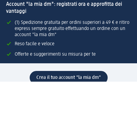
Account "la mia dm": registrati ora e approfitta dei
vantaggi
(1) Spedizione gratuita per ordini superiori a 49 € e ritiro
express sempre gratuito effettuando un ordine con un
account "la mia dm"
Reso facile e veloce
Offerte e suggerimenti su misura per te
Crea il tuo account "la mia dm"
Aiuto e contatti
Servizi
Servizio clienti
Spedizione e consegna
Reso e rimborso
L'azienda