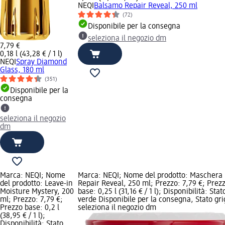
NEQI
Balsamo Repair Reveal, 250 ml
(72)
Disponibile per la consegna
seleziona il negozio dm
7,79 €
0,18 l (43,28 € / 1 l)
NEQI
Spray Diamond
Glass, 180 ml
(351)
Disponibile per la
consegna
seleziona il negozio
dm
Marca: NEQI; Nome
Marca: NEQI; Nome del prodotto: Maschera
del prodotto: Leave-in
Repair Reveal, 250 ml; Prezzo: 7,79 €; Prez
Moisture Mystery, 200
base: 0,25 l (31,16 € / 1 l); Disponibilità: Stat
ml; Prezzo: 7,79 €;
verde Disponibile per la consegna, Stato gri
Prezzo base: 0,2 l
seleziona il negozio dm
(38,95 € / 1 l);
Disponibilità: Stato