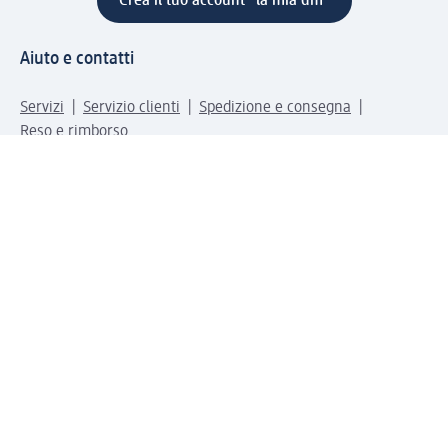
Crea il tuo account "la mia dm"
Aiuto e contatti
Servizi
Servizio clienti
Spedizione e consegna
Reso e rimborso
L'azienda
La nostra azienda
Corporate Responsibility
Lavora con noi
Press e news
Espansione
Un mondo di prodotti
Il mondo dm
Punti vendita
Il nostro Journal
Vivere consapevoli con dm
Sigilli e certificazioni