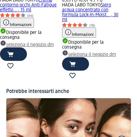
HADA LABO TOKYO
Crema
0,03 l (716,67 € / 1 l)
contorno occhi Anti-Fatigue
HADA LABO TOKYO
Siero
effetto..., 15 ml
acqua concentrato con
formula Lock-In-Moist..., 30
(44)
ml
Informazioni
(18)
Disponibile per la
Informazioni
consegna
Disponibile per la
seleziona il negozio dm
consegna
seleziona il negozio dm
Potrebbe interessarti anche