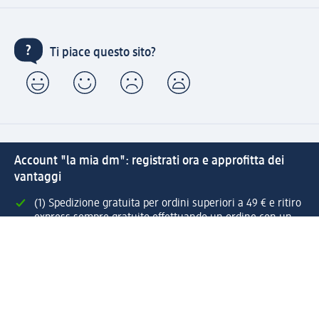
Ti piace questo sito?
Account "la mia dm": registrati ora e approfitta dei
vantaggi
(1) Spedizione gratuita per ordini superiori a 49 € e ritiro
express sempre gratuito effettuando un ordine con un
account "la mia dm"
Reso facile e veloce
Offerte e suggerimenti su misura per te