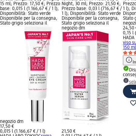
15 ml; Prezzo: 17,50 €; Prezzo
Night, 30 ml; Prezzo: 21,50 €;
Prezzo
base: 0,015 l (1.166,67 € / 1 l);
Prezzo base: 0,03 l (716,67 € /
1 l); D
Disponibilità: Stato verde
1 l); Disponibilità: Stato verde
Dispon
Disponibile per la consegna,
Disponibile per la consegna,
Stato 
Stato grigio seleziona il
Stato grigio seleziona il
negoz
negozio dm
24,50 
0,15 l 
HADA 
viso s
150 m
I
Dis
conse
sel
negozio dm
17,50 €
0,015 l (1.166,67 € / 1 l)
21,50 €