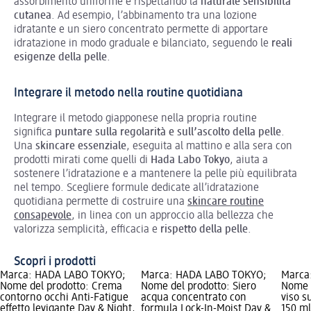
assorbimento uniforme e rispettando la
naturale sensibilità
cutanea
. Ad esempio, l’abbinamento tra una lozione
idratante e un siero concentrato permette di apportare
idratazione in modo graduale e bilanciato, seguendo le
reali
esigenze della pelle
.
Integrare il metodo nella routine quotidiana
Integrare il metodo giapponese nella propria routine
significa
puntare sulla regolarità e sull’ascolto della pelle
.
Una
skincare essenziale
, eseguita al mattino e alla sera con
prodotti mirati come quelli di
Hada Labo Tokyo
, aiuta a
sostenere l’idratazione e a mantenere la pelle più equilibrata
nel tempo. Scegliere formule dedicate all’idratazione
quotidiana permette di costruire una
skincare routine
consapevole
, in linea con un approccio alla bellezza che
valorizza semplicità, efficacia e
rispetto della pelle
.
Scopri i prodotti
Marca: HADA LABO TOKYO;
Marca: HADA LABO TOKYO;
Marca
Nome del prodotto: Crema
Nome del prodotto: Siero
Nome d
contorno occhi Anti-Fatigue
acqua concentrato con
viso s
effetto levigante Day & Night,
formula Lock-In-Moist Day &
150 ml