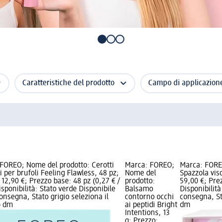
Caratteristiche del prodotto
Campo di applicazion
FOREO; Nome del prodotto: Cerotti
Marca: FOREO;
Marca: FORE
li per brufoli Feeling Flawless, 48 pz;
Nome del
Spazzola viso
 12,90 €; Prezzo base: 48 pz (0,27 € /
prodotto:
59,00 €; Prez
isponibilità: Stato verde Disponibile
Balsamo
Disponibilità
consegna, Stato grigio seleziona il
contorno occhi
consegna, St
o dm
ai peptidi Bright
dm
Intentions, 13
g; Prezzo: