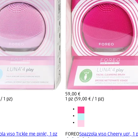
59,00 €
/ 1 pz)
1 pz (59,00 € / 1 pz)
la viso Tickle me pink!, 1 pz
FOREO
Spazzola viso Cheery up!, 1 