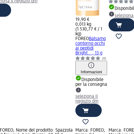
ziona il negozio dm
Disponibi
seleziona
19,90 €
0,013 kg
(1.530,77 € / 1
kg)
FOREO
Balsamo
contorno occhi
ai peptidi
Bright..., 13 g
(0)
Informazioni
Disponibile
per la consegna
seleziona il
negozio dm
FOREO; Nome del prodotto: Spazzola
Marca: FOREO;
Marca: FORE