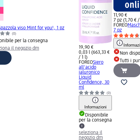
11,90 €
7 pz (1,70 € /
FOREO
Masch
Spazzola viso Mint for you!, 1 pz
7 pz
(0)
onibile per la consegna
Informaz
19,90 €
ziona il negozio dm
0,03 l (663,33 €
Non dispo
/ 1 l)
Tutti i pu
FOREO
Siero
all'acido
ialuronico
Liquid
Confidence, 30
ml
(0)
Informazioni
Disponibile
per la consegna
seleziona il
negozio dm