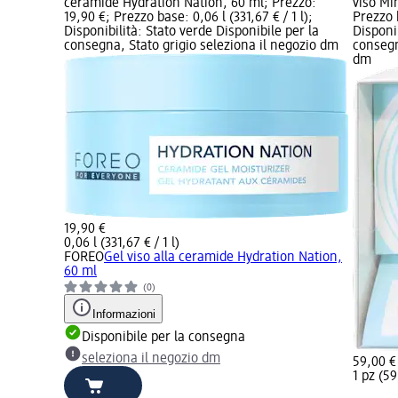
ceramide Hydration Nation, 60 ml; Prezzo:
viso Min
19,90 €; Prezzo base: 0,06 l (331,67 € / 1 l);
Prezzo b
Disponibilità: Stato verde Disponibile per la
Disponi
consegna, Stato grigio seleziona il negozio dm
consegn
dm
19,90 €
0,06 l (331,67 € / 1 l)
FOREO
Gel viso alla ceramide Hydration Nation,
60 ml
(0)
Informazioni
Disponibile per la consegna
seleziona il negozio dm
59,00 €
1 pz (59