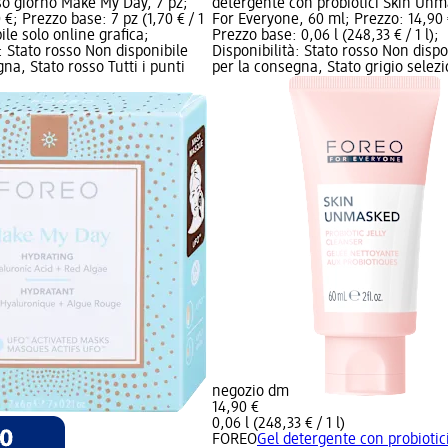
o giorno Make My Day, 7 pz;
detergente con probiotici Skin Un
 €; Prezzo base: 7 pz (1,70 € / 1
For Everyone, 60 ml; Prezzo: 14,90 
ile solo online grafica;
Prezzo base: 0,06 l (248,33 € / 1 l);
: Stato rosso Non disponibile
Disponibilità: Stato rosso Non dispo
na, Stato rosso Tutti i punti
per la consegna, Stato grigio selezi
negozio dm
14,90 €
0,06 l (248,33 € / 1 l)
FOREO
Gel detergente con probiotic