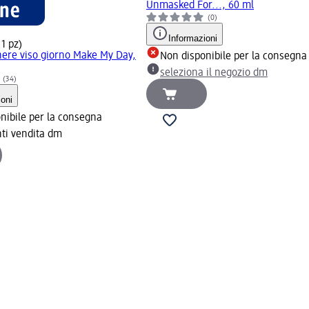
Unmasked For..., 60 ml
(0)
Informazioni
 1 pz)
ere viso giorno Make My Day,
Non disponibile per la consegna
seleziona il negozio dm
(34)
ioni
nibile per la consegna
nti vendita dm