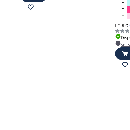
FOREO
Disp
sele