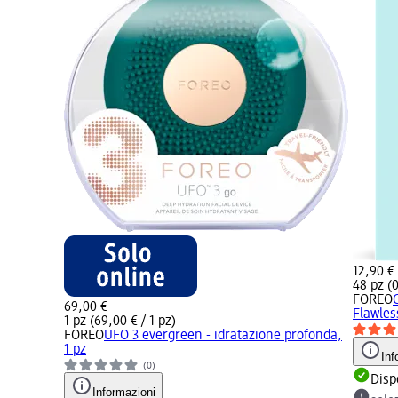
12,90 €
48 pz (0
FOREO
69,00 €
Flawles
1 pz (69,00 € / 1 pz)
FOREO
UFO 3 evergreen - idratazione profonda,
1 pz
Inf
(0)
Disp
Informazioni