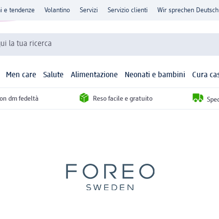
ni e tendenze
Volantino
Servizi
Servizio clienti
Wir sprechen Deutsch
qui la tua ricerca
Men care
Salute
Alimentazione
Neonati e bambini
Cura ca
con dm fedeltà
Reso facile e gratuito
Sped