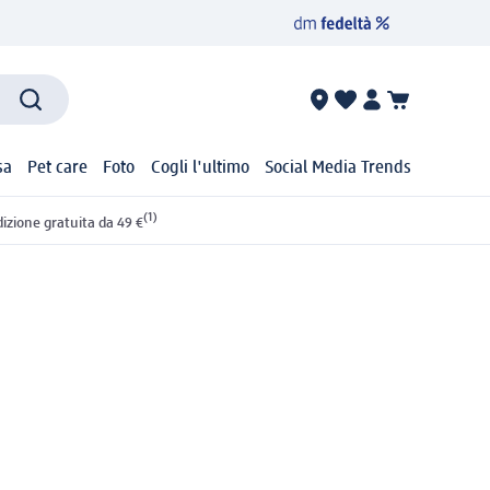
sa
Pet care
Foto
Cogli l'ultimo
Social Media Trends
(1)
izione gratuita da 49 €