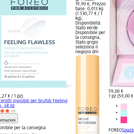
19,90 €; Prezzo
base: 0,013 kg
(1.530,77 € / 1
kg);
Disponibilità:
Stato verde
Disponibile per
la consegna,
Stato grigio
seleziona il
negozio dm
59,00 €
,27 € / 1 pz)
1 pz (59,00 € 
Cerotti invisibili per brufoli Feeling
s, 48 pz
(1)
ormazioni
onibile per la consegna
FOREO
Spazzo