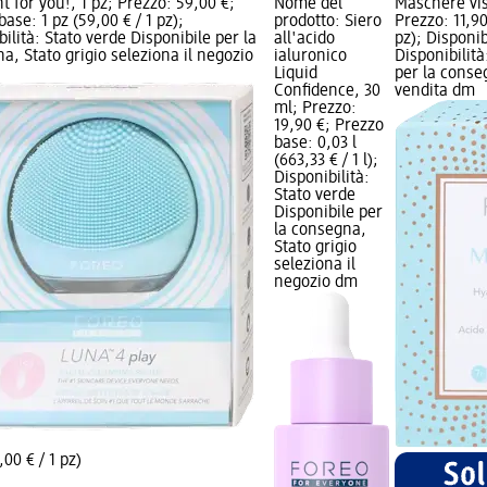
t for you!, 1 pz; Prezzo: 59,00 €;
Nome del
Maschere vis
ase: 1 pz (59,00 € / 1 pz);
prodotto: Siero
Prezzo: 11,90
bilità: Stato verde Disponibile per la
all'acido
pz); Disponib
a, Stato grigio seleziona il negozio
ialuronico
Disponibilità
Liquid
per la conseg
Confidence, 30
vendita dm
ml; Prezzo:
19,90 €; Prezzo
base: 0,03 l
(663,33 € / 1 l);
Disponibilità:
Stato verde
Disponibile per
la consegna,
Stato grigio
seleziona il
negozio dm
,00 € / 1 pz)