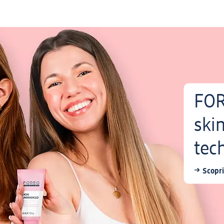
FOR
ski
tech
Scopri 