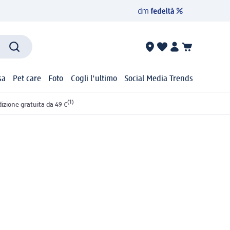
sa
Pet care
Foto
Cogli l'ultimo
Social Media Trends
(1)
izione gratuita da 49 €