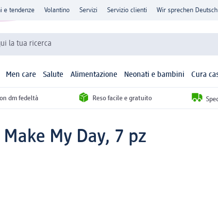
ni e tendenze
Volantino
Servizi
Servizio clienti
Wir sprechen Deutsch
qui la tua ricerca
Men care
Salute
Alimentazione
Neonati e bambini
Cura ca
con dm fedeltà
Reso facile e gratuito
Sped
 Make My Day, 7 pz