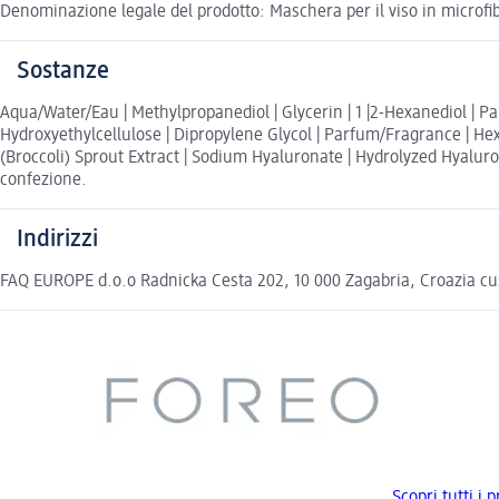
Denominazione legale del prodotto: Maschera per il viso in microfi
Sostanze
Aqua/Water/Eau | Methylpropanediol | Glycerin | 1 |2-Hexanediol | 
Hydroxyethylcellulose | Dipropylene Glycol | Parfum/Fragrance | Hexy
(Broccoli) Sprout Extract | Sodium Hyaluronate | Hydrolyzed Hyaluron
confezione.
Indirizzi
FAQ EUROPE d.o.o Radnicka Cesta 202, 10 000 Zagabria, Croazia 
Scopri tutti i 