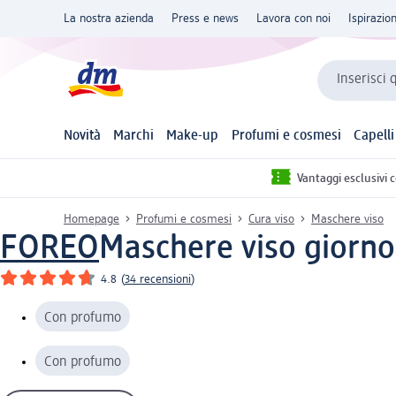
La nostra azienda
Press e news
Lavora con noi
Ispirazio
Inserisci 
Novità
Marchi
Make-up
Profumi e cosmesi
Capelli
Vantaggi esclusivi 
Homepage
Profumi e cosmesi
Cura viso
Maschere viso
FOREO
Maschere viso giorno
4.8
(
34 recensioni
)
Con profumo
Con profumo