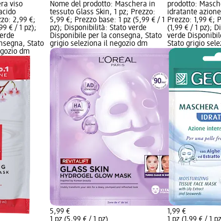
ra viso
Nome del prodotto: Maschera in
prodotto: Masch
acido
tessuto Glass Skin, 1 pz; Prezzo:
idratante azione
zzo: 2,99 €;
5,99 €; Prezzo base: 1 pz (5,99 € / 1
Prezzo: 1,99 €; 
9 € / 1 pz);
pz); Disponibilità: Stato verde
(1,99 € / 1 pz); D
verde
Disponibile per la consegna, Stato
verde Disponibil
onsegna, Stato
grigio seleziona il negozio dm
Stato grigio sel
negozio dm
5,99 €
1,99 €
1 pz (5,99 € / 1 pz)
1 pz (1,99 € / 1 p