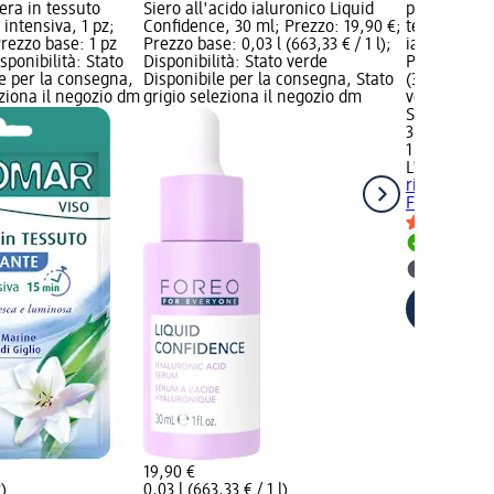
era in tessuto
Siero all'acido ialuronico Liquid
prodotto: M
 intensiva, 1 pz;
Confidence, 30 ml; Prezzo: 19,90 €;
tessuto Revi
Prezzo base: 1 pz
Prezzo base: 0,03 l (663,33 € / 1 l);
ialuronico c
isponibilità: Stato
Disponibilità: Stato verde
Prezzo: 3,79
e per la consegna,
Disponibile per la consegna, Stato
(3,79 € / 1 p
eziona il negozio dm
grigio seleziona il negozio dm
verde Dispo
Stato grigio
3,79 €
1 pz (3,79 € 
L'ORÉAL PA
rimpolpante 
Filler..., 1 p
Disponib
selezion
19,90 €
z)
0,03 l (663,33 € / 1 l)