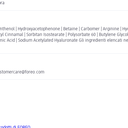
bra
Panthenol | Hydroxyacetophenone | Betaine | Carbomer | Arginine | H
l Cinnamal | Sorbitan Isostearate | Polysorbate 60 | Butylene Glycol
ic Acid | Sodium Acetylated Hyaluronate Gli ingredienti elencati nell
customercare@foreo.com
prodotti di FOREO