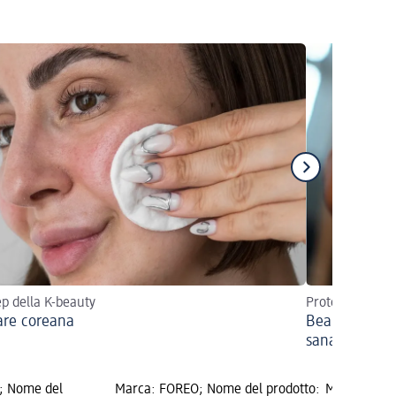
tep della K-beauty
Proteggi la tua
are coreana
Beauty routin
sana
; Nome del
Marca: FOREO; Nome del prodotto:
Marca: L'OR