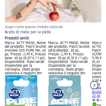
Scopri come questo rimedio naturale
Aceto di mele per la pelle
Prodotti simili
Marca: ACTY MASK; Nome
Marca: ACTY MASK; Nome
Marca: 
del prodotto: Patch brufoli
del prodotto: Patch brufoli
ACTIVE; 
invisibili SOS PURE Me, 40
idrocolloidali, 30 pz;
Patch bru
pz; Prezzo: 2,99 €; Prezzo
Prezzo: 2,99 €; Prezzo
ULTRA, 2
base: 40 pz (0,07 € / 1 pz);
base: 30 pz (0,10 € / 1 pz);
9,90 €; 
Disponibilità: Stato verde
Disponibilità: Stato verde
(0,45 € / 
Disponibile per la
Disponibile per la
Disponibi
consegna, Stato grigio
consegna, Stato grigio
Disponibi
seleziona il negozio dm
seleziona il negozio dm
consegna
selezion
9,90 €
22 pz (0,
GARNIER
brufoli i
22 pz
Dispon