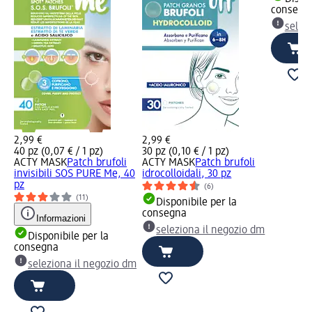
consegn
selez
2,99 €
2,99 €
40 pz (0,07 € / 1 pz)
30 pz (0,10 € / 1 pz)
ACTY MASK
Patch brufoli
ACTY MASK
Patch brufoli
invisibili SOS PURE Me, 40
idrocolloidali, 30 pz
pz
(6)
(11)
Disponibile per la
consegna
Informazioni
seleziona il negozio dm
Disponibile per la
consegna
seleziona il negozio dm