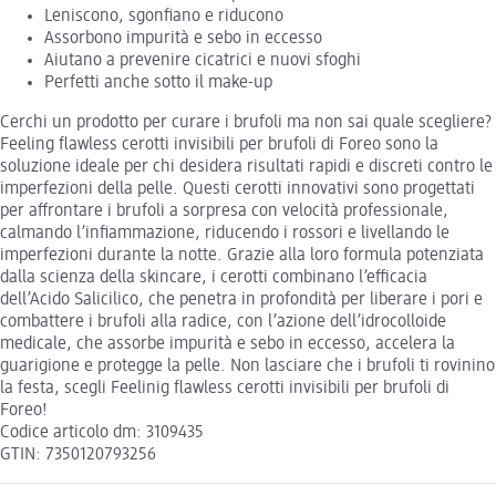
Leniscono, sgonfiano e riducono
Assorbono impurità e sebo in eccesso
Aiutano a prevenire cicatrici e nuovi sfoghi
Perfetti anche sotto il make-up
Cerchi un prodotto per curare i brufoli ma non sai quale scegliere?
Feeling flawless cerotti invisibili per brufoli di Foreo sono la
soluzione ideale per chi desidera risultati rapidi e discreti contro le
imperfezioni della pelle. Questi cerotti innovativi sono progettati
per affrontare i brufoli a sorpresa con velocità professionale,
calmando l’infiammazione, riducendo i rossori e livellando le
imperfezioni durante la notte. Grazie alla loro formula potenziata
dalla scienza della skincare, i cerotti combinano l’efficacia
dell’Acido Salicilico, che penetra in profondità per liberare i pori e
combattere i brufoli alla radice, con l’azione dell’idrocolloide
medicale, che assorbe impurità e sebo in eccesso, accelera la
guarigione e protegge la pelle. Non lasciare che i brufoli ti rovinino
la festa, scegli Feelinig flawless cerotti invisibili per brufoli di
Foreo!
Codice articolo dm: 3109435
GTIN: 7350120793256