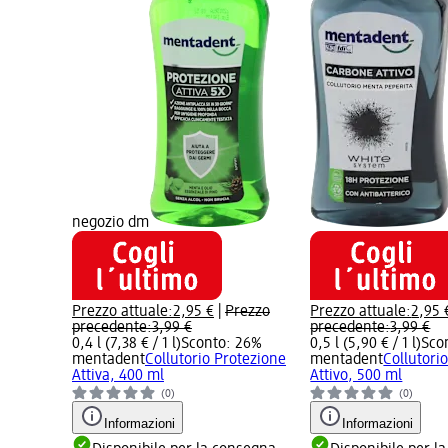
negozio dm
Prezzo attuale:
2,95 €
|
Prezzo
Prezzo attuale:
2,95 
precedente:
3,99 €
precedente:
3,99 €
0,4 l (7,38 € / 1 l)
Sconto: 26%
0,5 l (5,90 € / 1 l)
Sco
mentadent
Collutorio Protezione
mentadent
Collutori
Attiva, 400 ml
Attivo, 500 ml
(0)
(0)
Informazioni
Informazioni