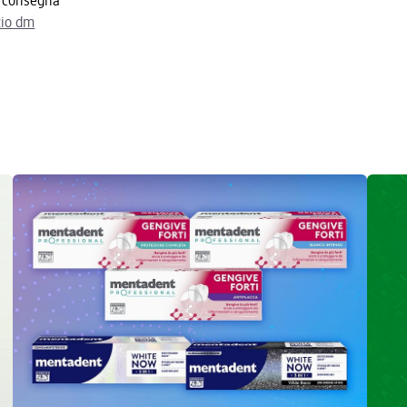
a consegna
zio dm