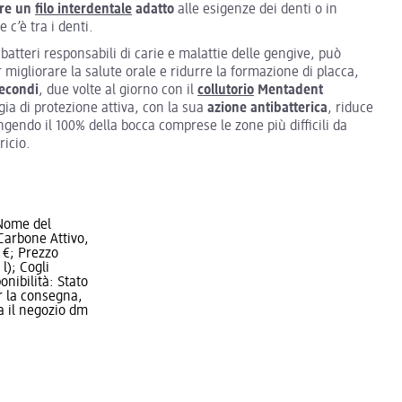
are un
filo interdentale
adatto
alle esigenze dei denti o in
 c’è tra i denti.
batteri responsabili di carie e malattie delle gengive, può
 migliorare la salute orale e ridurre la formazione di placca,
secondi
, due volte al giorno con il
collutorio
Mentadent
gia di protezione attiva, con la sua
azione antibatterica
, riduce
gendo il 100% della bocca comprese le zone più difficili da
ricio.
Nome del
 Carbone Attivo,
 €; Prezzo
 l); Cogli
onibilità: Stato
r la consegna,
na il negozio dm