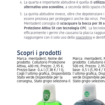
La quarta e importante abitudine è quella di
utilizz
alternativa uno scovolino
, a seconda dello spazio che
La quinta abitudine invece, oltre che depotenziare i 
essere preziosa per proteggerci anche dai virus. Per
Mentadent consiglia di
sciacquare la bocca per 30 
Protezione Attiva 5X con tecnologia CPC
. La tecnolo
efficacemente i germi che causano la placca raggiun
raggiungere con il solo uso dello
spazzolino
e dentif
Scopri i prodotti
Marca: mentadent; Nome del
Marca: mentadent; 
prodotto: Collutorio Protezione
prodotto: Collutorio
Attiva, 400 ml; Prezzo: 2,95 €;
500 ml; Prezzo: 2,95
Prezzo base: 0,4 l (7,38 € / 1 l);
base: 0,5 l (5,90 € / 1
Cogli l'ultimo grafica; Disponibilità:
l'ultimo grafica; Disp
Stato verde Disponibile per la
verde Disponibile pe
consegna, Stato grigio seleziona il
Stato grigio selezio