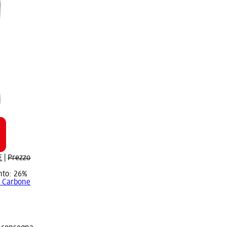
€
|
Prezzo
nto: 26%
o Carbone