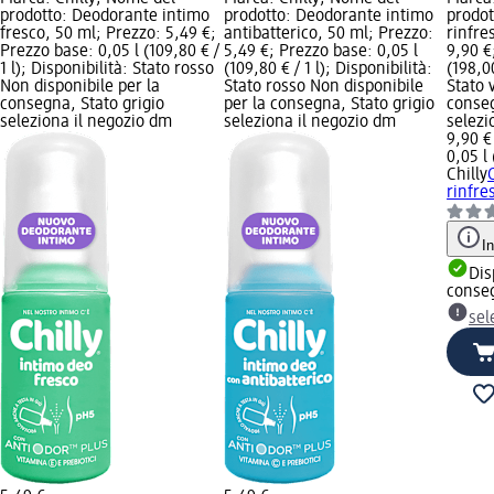
prodotto: Deodorante intimo
prodotto: Deodorante intimo
prodot
fresco, 50 ml; Prezzo: 5,49 €;
antibatterico, 50 ml; Prezzo:
rinfre
Prezzo base: 0,05 l (109,80 € /
5,49 €; Prezzo base: 0,05 l
9,90 €
1 l); Disponibilità: Stato rosso
(109,80 € / 1 l); Disponibilità:
(198,00
Non disponibile per la
Stato rosso Non disponibile
Stato 
consegna, Stato grigio
per la consegna, Stato grigio
conseg
seleziona il negozio dm
seleziona il negozio dm
selezi
9,90 €
0,05 l 
Chilly
rinfre
I
Dis
conse
sel