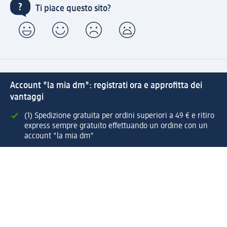
Ti piace questo sito?
Account "la mia dm": registrati ora e approfitta dei
vantaggi
(1) Spedizione gratuita per ordini superiori a 49 € e ritiro
express sempre gratuito effettuando un ordine con un
account "la mia dm"
Reso facile e veloce
Offerte e suggerimenti su misura per te
Crea il tuo account "la mia dm"