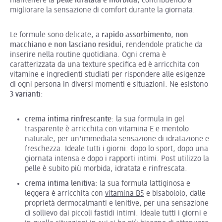
mantenere la
pelle idratata e morbida
, contribuendo a
migliorare la sensazione di comfort durante la giornata.
Le formule sono delicate, a
rapido assorbimento
,
non
macchiano
e
non lasciano residui
, rendendole pratiche da
inserire nella routine quotidiana. Ogni crema è
caratterizzata da una texture specifica ed è arricchita con
vitamine e ingredienti studiati per rispondere alle esigenze
di ogni persona in diversi momenti e situazioni. Ne esistono
3 varianti
:
crema intima rinfrescante
: la sua formula in gel
trasparente è arricchita con vitamina E e mentolo
naturale, per un'immediata sensazione di idratazione e
freschezza. Ideale tutti i giorni: dopo lo sport, dopo una
giornata intensa e dopo i rapporti intimi. Post utilizzo la
pelle è subito più morbida, idratata e rinfrescata.
crema intima lenitiva
: la sua formula lattiginosa e
leggera è arricchita con
vitamina B5
e bisabololo, dalle
proprietà dermocalmanti e lenitive, per una sensazione
di sollievo dai piccoli fastidi intimi. Ideale tutti i giorni e