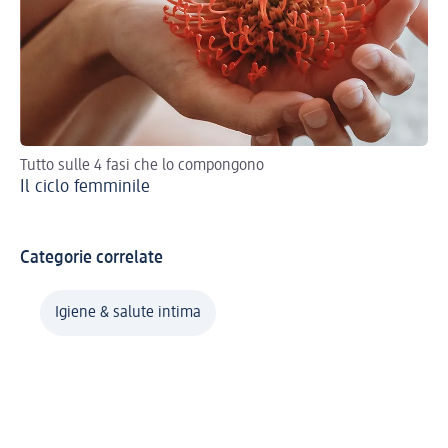
Tutto sulle 4 fasi che lo compongono
Vam
Il ciclo femminile
alt
Me
Categorie correlate
Igiene & salute intima