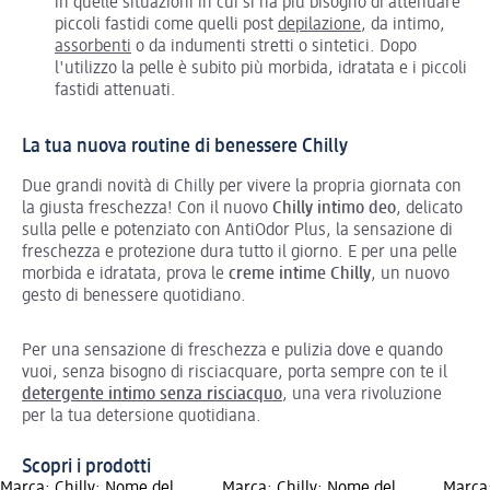
in quelle situazioni in cui si ha più bisogno di attenuare
piccoli fastidi come quelli post
depilazione
, da intimo,
assorbenti
o da indumenti stretti o sintetici. Dopo
l'utilizzo la pelle è subito più morbida, idratata e i piccoli
fastidi attenuati.
La tua nuova routine di benessere Chilly
Due grandi novità di Chilly per vivere la propria giornata con
la giusta freschezza! Con il nuovo
Chilly intimo deo
, delicato
sulla pelle e potenziato con AntiOdor Plus, la sensazione di
freschezza e protezione dura tutto il giorno. E per una pelle
morbida e idratata, prova le
creme intime Chilly
, un nuovo
gesto di benessere quotidiano.
Per una sensazione di freschezza e pulizia dove e quando
vuoi, senza bisogno di risciacquare, porta sempre con te il
detergente intimo senza risciacquo
, una vera rivoluzione
per la tua detersione quotidiana.
Scopri i prodotti
Marca: Chilly; Nome del
Marca: Chilly; Nome del
Marca: