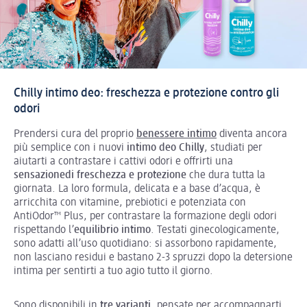
Chilly intimo deo: freschezza e protezione contro gli
odori
Prendersi cura del proprio
benessere intimo
diventa ancora
più semplice con i nuovi
intimo deo Chilly
, studiati per
aiutarti a contrastare i cattivi odori e offrirti una
sensazionedi
freschezza
e
protezione
che dura tutta la
giornata. La loro formula, delicata e a base d’acqua, è
arricchita con vitamine, prebiotici e potenziata con
AntiOdor™ Plus, per contrastare la formazione degli odori
rispettando l’
equilibrio intimo
. Testati ginecologicamente,
sono adatti all’uso quotidiano: si assorbono rapidamente,
non lasciano residui e bastano 2-3 spruzzi dopo la detersione
intima per sentirti a tuo agio tutto il giorno.
Sono disponibili in
tre varianti
, pensate per accompagnarti