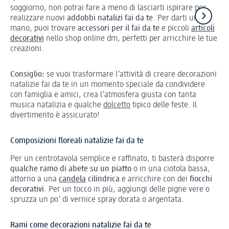
soggiorno, non potrai fare a meno di lasciarti ispirare per
realizzare nuovi
addobbi natalizi fai da te
. Per darti una
mano, puoi trovare
accessori per il fai da te
e piccoli
articoli
decorativi
nello shop online dm, perfetti per arricchire le tue
creazioni.
Consiglio:
se vuoi trasformare l’attività di creare decorazioni
natalizie fai da te in un momento speciale da condividere
con famiglia e amici, crea l’atmosfera giusta con tanta
musica natalizia e qualche
dolcetto
tipico delle feste. Il
divertimento è assicurato!
Composizioni floreali natalizie fai da te
Per un centrotavola semplice e raffinato, ti basterà disporre
qualche ramo di abete su un piatto
o in una ciotola bassa,
attorno a una
candela
cilindrica
e arricchire con dei
fiocchi
decorativi
. Per un tocco in più, aggiungi delle pigne vere o
spruzza un po’ di vernice spray dorata o argentata.
Rami come decorazioni natalizie fai da te