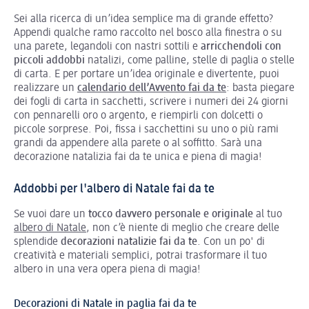
Sei alla ricerca di un’idea semplice ma di grande effetto?
Appendi qualche ramo raccolto nel bosco alla finestra o su
una parete, legandoli con nastri sottili e
arricchendoli con
piccoli addobbi
natalizi, come palline, stelle di paglia o stelle
di carta. E per portare un’idea originale e divertente, puoi
realizzare un
calendario dell’Avvento fai da te
: basta piegare
dei fogli di carta in sacchetti, scrivere i numeri dei 24 giorni
con pennarelli oro o argento, e riempirli con dolcetti o
piccole sorprese. Poi, fissa i sacchettini su uno o più rami
grandi da appendere alla parete o al soffitto. Sarà una
decorazione natalizia fai da te unica e piena di magia!
Addobbi per l'albero di Natale fai da te
Se vuoi dare un
tocco davvero personale e originale
al tuo
albero di Natale
, non c’è niente di meglio che creare delle
splendide
decorazioni natalizie fai da te
. Con un po' di
creatività e materiali semplici, potrai trasformare il tuo
albero in una vera opera piena di magia!
Decorazioni di Natale in paglia fai da te