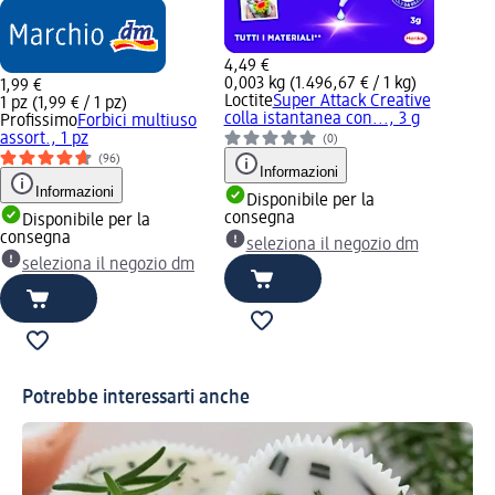
4,49 €
0,003 kg (1.496,67 € / 1 kg)
1,99 €
Loctite
Super Attack Creative
1 pz (1,99 € / 1 pz)
colla istantanea con..., 3 g
Profissimo
Forbici multiuso
assort., 1 pz
(0)
(96)
Informazioni
Informazioni
Disponibile per la
consegna
Disponibile per la
consegna
seleziona il negozio dm
seleziona il negozio dm
Potrebbe interessarti anche