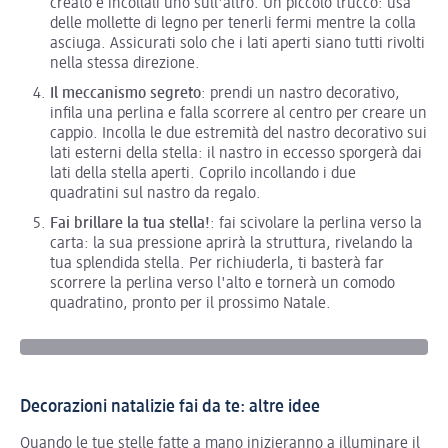
creato e incollali uno sull'altro. Un piccolo trucco: usa
delle mollette di legno per tenerli fermi mentre la colla
asciuga. Assicurati solo che i lati aperti siano tutti rivolti
nella stessa direzione.
Il meccanismo segreto
: prendi un nastro decorativo,
infila una perlina e falla scorrere al centro per creare un
cappio. Incolla le due estremità del nastro decorativo sui
lati esterni della stella: il nastro in eccesso sporgerà dai
lati della stella aperti. Coprilo incollando i due
quadratini sul nastro da regalo.
Fai brillare la tua stella!
: fai scivolare la perlina verso la
carta: la sua pressione aprirà la struttura, rivelando la
tua splendida stella. Per richiuderla, ti basterà far
scorrere la perlina verso l'alto e tornerà un comodo
quadratino, pronto per il prossimo Natale.
Decorazioni natalizie fai da te: altre idee
Quando le tue stelle fatte a mano inizieranno a illuminare il