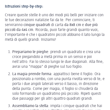
Istruzioni step-by-step:
Creare queste stelle è uno dei modi più belli per iniziare con
le tue decorazioni natalizie fai da te. Per cominciare, ti
serviranno
cinque quadrati
di carta
da 8x8 cm
e
due più
piccoli da 4x4 cm
. Ricorda, puoi farle grandi quanto vuoi,
l'importante è che i quadratini piccoli abbiano il lato lungo la
metà di quelli grandi. Iniziamo!
Prepariamo le pieghe
: prendi un quadrato e crea una
croce piegandolo a metà prima in un senso e poi
nell'altro. Fai lo stesso lungo le due diagonali. Alla fine,
avrai una "mappa" di pieghe sul tuo foglio.
La magia prende forma
: appiattisci bene il foglio. Ora
posizionalo a rombo, con una punta rivolta verso di te, e
porta i due angoli laterali verso il basso, in direzione
della punta. Come per magia, il foglio si chiuderà da
solo formando un quadratino più piccolo. Ripeti questi
due passaggi per gli altri quattro quadrati grandi.
Assembliamo la stella
: impila i cinque quadrati che hai