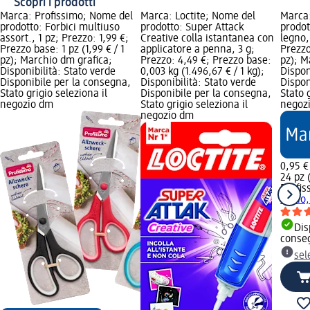
Scopri i prodotti
Marca: Profissimo; Nome del
Marca: Loctite; Nome del
Marca:
prodotto: Forbici multiuso
prodotto: Super Attack
prodot
assort., 1 pz; Prezzo: 1,99 €;
Creative colla istantanea con
legno,
Prezzo base: 1 pz (1,99 € / 1
applicatore a penna, 3 g;
Prezzo
pz); Marchio dm grafica;
Prezzo: 4,49 €; Prezzo base:
pz); M
Disponibilità: Stato verde
0,003 kg (1.496,67 € / 1 kg);
Dispon
Disponibile per la consegna,
Disponibilità: Stato verde
Dispon
Stato grigio seleziona il
Disponibile per la consegna,
Stato 
negozio dm
Stato grigio seleziona il
negoz
negozio dm
0,95 €
24 pz (
Profis
legno,
Dis
conse
sel