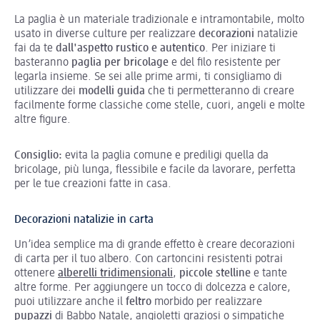
La paglia è un materiale tradizionale e intramontabile, molto
usato in diverse culture per realizzare
decorazioni
natalizie
fai da te
dall'aspetto rustico e autentico
. Per iniziare ti
basteranno
paglia per bricolage
e del filo resistente per
legarla insieme. Se sei alle prime armi, ti consigliamo di
utilizzare dei
modelli guida
che ti permetteranno di creare
facilmente forme classiche come stelle, cuori, angeli e molte
altre figure.
Consiglio:
evita la paglia comune e prediligi quella da
bricolage, più lunga, flessibile e facile da lavorare, perfetta
per le tue creazioni fatte in casa.
Decorazioni natalizie in carta
Un’idea semplice ma di grande effetto è creare decorazioni
di carta per il tuo albero. Con cartoncini resistenti potrai
ottenere
alberelli tridimensionali
,
piccole stelline
e tante
altre forme. Per aggiungere un tocco di dolcezza e calore,
puoi utilizzare anche il
feltro
morbido per realizzare
pupazzi
di Babbo Natale, angioletti graziosi o simpatiche