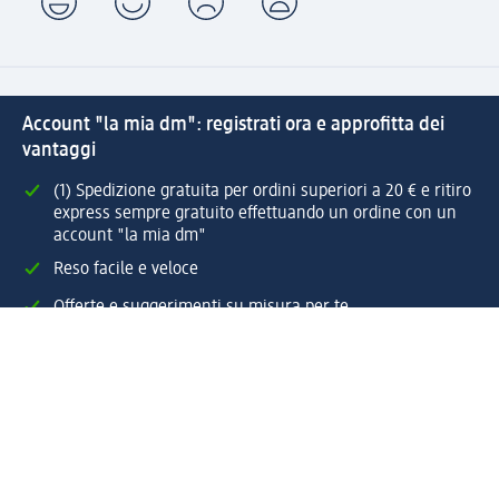
Account "la mia dm": registrati ora e approfitta dei
vantaggi
(1) Spedizione gratuita per ordini superiori a 20 € e ritiro
express sempre gratuito effettuando un ordine con un
account "la mia dm"
Reso facile e veloce
Offerte e suggerimenti su misura per te
Crea il tuo account "la mia dm"
Aiuto e contatti