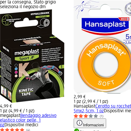
per la consegna, Stato grigio
seleziona il negozio dm
2,99 €
1 pz (2,99 € / 1 pz)
4,99 €
Hansaplast
Cerotto su rocchet
1 pz (4,99 € / 1 pz)
5mx2,5cm, 1 pz
Dispositivi me
megaplast
Bendaggio adesivo
(1)
elastico color pelle, 1
pz
Dispositivi medici
Informazioni
(4)