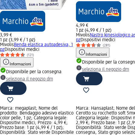
4,99 €
1 pz (4,99 € / 1 pz)
3,99 €
Mivolis
Nastro kinesiologico as
1 pz (3,99 € / 1 pz)
pz
Dispositivi medici
Mivolis
Benda elastica autoadesiva, 1
(281)
pz
Dispositivi medici
Informazioni
(121)
Disponibile per la conseg
Informazioni
seleziona il negozio dm
Disponibile per la consegna
seleziona il negozio dm
Marca: megaplast; Nome del
Marca: Hansaplast; Nome del
prodotto: Bendaggio adesivo elastico
Cerotto su rocchetto soft 5mx
color pelle, 1 pz; Categoria legale:
Categoria legale: Dispositivi 
Dispositivi medici; Prezzo: 4,99 €;
2,99 €; Prezzo base: 1 pz (2,99
Prezzo base: 1 pz (4,99 € / 1 pz);
Disponibilità: Stato verde Dis
Disponibilità: Stato verde Disponibile
consegna, Stato grigio selezi