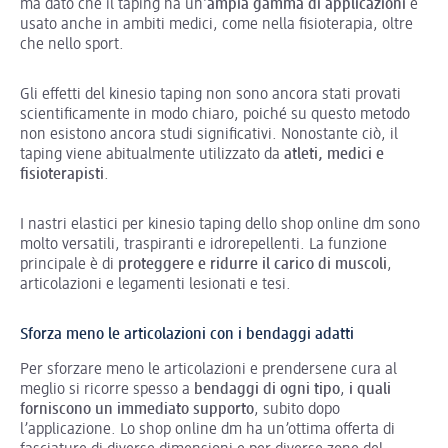
ma dato che il taping ha un’
ampia gamma di applicazioni
è
usato anche in ambiti medici, come nella fisioterapia, oltre
che nello sport.
Gli effetti del kinesio taping non sono ancora stati provati
scientificamente in modo chiaro, poiché su questo metodo
non esistono ancora studi significativi. Nonostante ciò, il
taping viene abitualmente utilizzato da
atleti, medici e
fisioterapisti
.
I nastri elastici per kinesio taping dello shop online dm sono
molto versatili, traspiranti e idrorepellenti. La funzione
principale è di
proteggere e ridurre il carico di muscoli
,
articolazioni e legamenti lesionati e tesi.
Sforza meno le articolazioni con i bendaggi adatti
Per sforzare meno le articolazioni e prendersene cura al
meglio si ricorre spesso a
bendaggi di ogni tipo
,
i quali
forniscono un immediato supporto
, subito dopo
l’applicazione. Lo shop online dm ha un’ottima offerta di