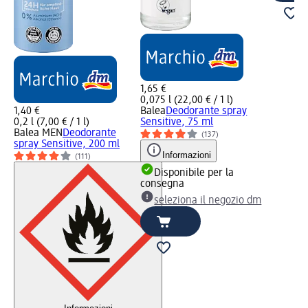
1,65 €
0,075 l (22,00 € / 1 l)
1,40 €
Balea
Deodorante spray
0,2 l (7,00 € / 1 l)
Sensitive, 75 ml
Balea MEN
Deodorante
(137)
spray Sensitive, 200 ml
Informazioni
(111)
Disponibile per la
consegna
seleziona il negozio dm