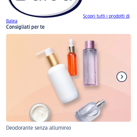
Scopri tutti i prodotti di
Balea
Consigliati per te
Deodorante senza alluminio
Sco
De