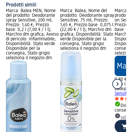
Prodotti simili
Marca: Balea MEN; Nome
Marca: Balea; Nome del
Marca: B
del prodotto: Deodorante
prodotto: Deodorante spray
prodotto
spray Sensitive, 200 ml;
Sensitive, 75 ml; Prezzo:
on Sensi
Prezzo: 1,40 €; Prezzo
1,65 €; Prezzo base: 0,075 l
Prezzo: 
base: 0,2 l (7,00 € / 1 l);
(22,00 € / 1 l); Marchio dm
base: 0,05
Marchio dm grafica; Avviso
grafica; Disponibilità: Stato
Marchio 
di pericolo: infiammabile;
verde Disponibile per la
Disponibi
Disponibilità: Stato verde
consegna, Stato grigio
Disponibi
Disponibile per la
seleziona il negozio dm
consegna
consegna, Stato grigio
selezion
seleziona il negozio dm
0,80 €
0,05 l (16
Balea
Deo
Sensitiv
Dispon
consegn
selez