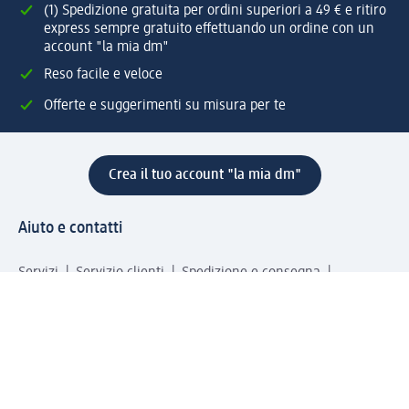
(1) Spedizione gratuita per ordini superiori a 49 € e ritiro
express sempre gratuito effettuando un ordine con un
account "la mia dm"
Reso facile e veloce
Offerte e suggerimenti su misura per te
Crea il tuo account "la mia dm"
Aiuto e contatti
Servizi
Servizio clienti
Spedizione e consegna
Reso e rimborso
L'azienda
La nostra azienda
Corporate Responsibility
Lavora con noi
Press e news
Espansione