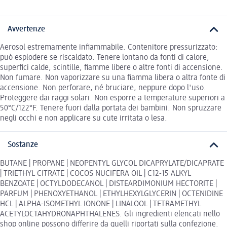
Avvertenze
Aerosol estremamente inﬁammabile. Contenitore pressurizzato:
può esplodere se riscaldato. Tenere lontano da fonti di calore,
superﬁci calde, scintille, ﬁamme libere o altre fonti di accensione.
Non fumare. Non vaporizzare su una ﬁamma libera o altra fonte di
accensione. Non perforare, né bruciare, neppure dopo l'uso.
Proteggere dai raggi solari. Non esporre a temperature superiori a
50°C/122°F. Tenere fuori dalla portata dei bambini. Non spruzzare
negli occhi e non applicare su cute irritata o lesa.
Sostanze
BUTANE | PROPANE | NEOPENTYL GLYCOL DICAPRYLATE/DICAPRATE
| TRIETHYL CITRATE | COCOS NUCIFERA OIL | C12-15 ALKYL
BENZOATE | OCTYLDODECANOL | DISTEARDIMONIUM HECTORITE |
PARFUM | PHENOXYETHANOL | ETHYLHEXYLGLYCERIN | OCTENIDINE
HCL | ALPHA-ISOMETHYL IONONE | LINALOOL | TETRAMETHYL
ACETYLOCTAHYDRONAPHTHALENES. Gli ingredienti elencati nello
shop online possono differire da quelli riportati sulla confezione.