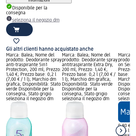
Informazioni
Disponibile per la
consegna
seleziona il negozio dm
Gli altri clienti hanno acquistato anche
Marca: Balea; Nome del
Marca: Balea; Nome del
Marca: B
prodotto: Deodorante spray
prodotto: Deodorante spray
prodotto
anti-traspirante 5in1
antitraspirante Extra Dry,
on Sensi
Protection, 200 ml; Prezzo:
200 ml; Prezzo: 1,40 €;
Prezzo: 
1,40 €; Prezzo base: 0,2 l
Prezzo base: 0,2 l (7,00 € /
base: 0,05
(7,00 € / 1 l); Marchio dm
1 l); Marchio dm grafica;
Marchio 
grafica; Disponibilità: Stato
Disponibilità: Stato verde
Disponibi
verde Disponibile per la
Disponibile per la
Disponibi
consegna, Stato grigio
consegna, Stato grigio
consegna
seleziona il negozio dm
seleziona il negozio dm
selezion
0,80 €
0,05 l (16
Balea
Deo