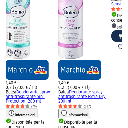
Sensitiv
Dispon
consegn
selez
1,40 €
1,40 €
0,2 l (7,00 € / 1 l)
0,2 l (7,00 € / 1 l)
Balea
Deodorante spray
Balea
Deodorante spray
anti-traspirante 5in1
antitraspirante Extra Dry,
Protection, 200 ml
200 ml
(70)
(227)
Informazioni
Informazioni
Disponibile per la
Disponibile per la
consegna
consegna