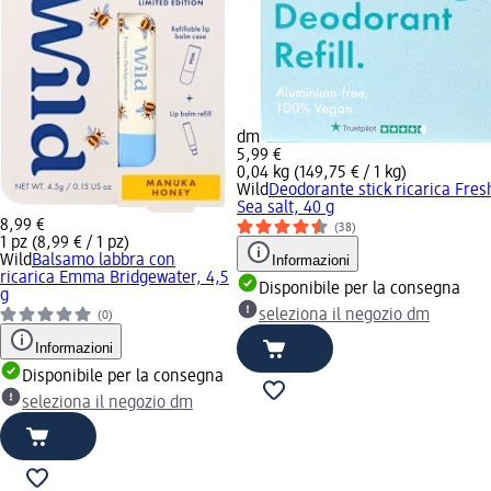
dm
5,99 €
0,04 kg (149,75 € / 1 kg)
Wild
Deodorante stick ricarica Fres
Sea salt, 40 g
8,99 €
(38)
1 pz (8,99 € / 1 pz)
Wild
Balsamo labbra con
Informazioni
ricarica Emma Bridgewater, 4,5
Disponibile per la consegna
g
seleziona il negozio dm
(0)
Informazioni
Disponibile per la consegna
seleziona il negozio dm