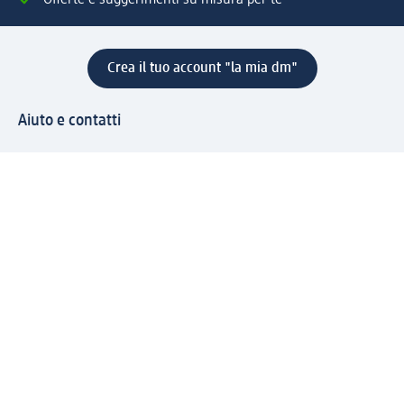
Offerte e suggerimenti su misura per te
Crea il tuo account "la mia dm"
Aiuto e contatti
Servizi
Servizio clienti
Spedizione e consegna
Reso e rimborso
L'azienda
La nostra azienda
Corporate Responsibility
Lavora con noi
Press e news
Espansione
Un mondo di prodotti
Il mondo dm