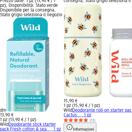
Prezzo base: 1 pz (13,90 € / 1
consegna, Stato grigio seleziona i
pz); Disponibilità: Stato verde
Disponibile per la consegna,
Stato grigio seleziona il negozio
15,90 €
1 pz (15,90 € / 1 pz)
dm
Wild
Deodorante roll-on starter pa
13,90 €
Cactus..., 1 pz
1 pz (13,90 € / 1 pz)
(12)
Wild
Deodorante stick starter
pack Fresh cotton & sea..., 1 pz
Informazioni