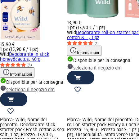
13,90 €
1 pz (13,90 € / 1 pz)
Wild
Deodorante roll-on starter pa
cotton &..., 1 pz
(1)
15,90 €
1 pz (15,90 € / 1 pz)
Informazioni
Wild
Deodorante in stick
honey&cactus, 40 g
Disponibile per la consegna
(3)
seleziona il negozio dm
Informazioni
Disponibile per la consegna
seleziona il negozio dm
Marca: Wild; Nome del
Marca: Wild; Nome del prodotto: 
prodotto: Deodorante stick
roll-on starter pack Honey & Cactus
starter pack Fresh cotton & sea
Prezzo: 15,90 €; Prezzo base: 1 pz (
salt, 1 pz; Prezzo: 13,90 €;
pz); Disponibilità: Stato verde Disp