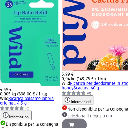
5,99 €
0,04 kg (149,75 € / 1 kg)
Wild
Ricarica per deodorante in sti
honey&cactus, 40 g
4,49 €
(0)
0,005 kg (898,00 € / 1 kg)
Wild
Ricarica balsamo labbra
Informazioni
original, 4,5 g
(0)
Non disponibile per la consegn
seleziona il negozio dm
Informazioni
Disponibile per la consegna