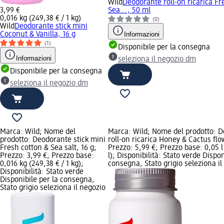
Wild
Deodorante roll-on ricarica Fr
3,99 €
Sea..., 50 ml
0,016 kg (249,38 € / 1 kg)
(0)
Wild
Deodorante stick mini
Coconut & Vanilla, 16 g
Informazioni
(1)
Disponibile per la consegna
Informazioni
seleziona il negozio dm
Disponibile per la consegna
seleziona il negozio dm
Marca: Wild; Nome del
Marca: Wild; Nome del prodotto: 
prodotto: Deodorante stick mini
roll-on ricarica Honey & Cactus flo
Fresh cotton & Sea salt, 16 g;
Prezzo: 5,99 €; Prezzo base: 0,05 l 
Prezzo: 3,99 €; Prezzo base:
l); Disponibilità: Stato verde Dispon
0,016 kg (249,38 € / 1 kg);
consegna, Stato grigio seleziona i
Disponibilità: Stato verde
Disponibile per la consegna,
Stato grigio seleziona il negozio