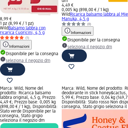
dm
4,49 €
0,005 kg (898,00 € / 1 kg)
Wild
Ricarica balsamo labbra al Mie
8,99 €
Manuka, 4,5 g
1 pz (8,99 € / 1 pz)
(0)
Wild
Balsamo labbra con
ricarica Cuoricini, 4,5 g
Informazioni
(1)
Disponibile per la consegna
Informazioni
seleziona il negozio dm
Disponibile per la consegna
seleziona il negozio dm
Marca: Wild; Nome del
Marca: Wild; Nome del prodotto: Ri
prodotto: Ricarica balsamo
deodorante in stick honey&cactus, 
labbra original, 4,5 g; Prezzo:
5,99 €; Prezzo base: 0,04 kg (149,75
4,49 €; Prezzo base: 0,005 kg
Disponibilità: Stato rosso Non dispo
(898,00 € / 1 kg); Disponibilità:
consegna, Stato grigio seleziona i
Stato verde Disponibile per la
consegna, Stato grigio
seleziona il negozio dm