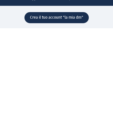
Crea il tuo account "la mia dm"
Aiuto e contatti
Servizi
Servizio clienti
Spedizione e consegna
Reso e rimborso
L'azienda
La nostra azienda
Corporate Responsibility
Lavora con noi
Press e news
Espansione
Un mondo di prodotti
Il mondo dm
Punti vendita
Il nostro Journal