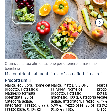
Ottimizza la tua alimentazione per ottenere il massimo
Sc
beneficio
Ac
Micronutrienti: alimenti “micro” con effetti “macro”
Prodotti simili
Marca: equilibra; Nome del
Marca: Matt DIVISIONE
Marca: A
prodotto: Potassio &
PHARMA; Nome del
prodotto
Magnesio formula
prodotto: Potassio
potassio,
potenziata, 20 pz;
magnesio, 100 g; Categoria
legale: I
Categoria legale:
legale: Integratori; Prezzo:
6,49 €; 
Integratori; Prezzo: 6,99 €;
6,99 €; Prezzo base: 20 pz
kg (92,71
Prezzo base: 0,104 kg
(0,35 € / 1 pz);
Disponibi