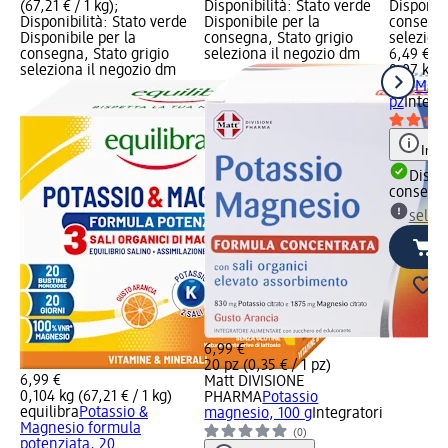
(67,21 € / 1 kg);
Disponibilità: Stato verde
Disponibi
Disponibilità: Stato verde
Disponibile per la
consegna
Disponibile per la
consegna, Stato grigio
selezion
consegna, Stato grigio
seleziona il negozio dm
6,49 €
seleziona il negozio dm
0,07 kg (
ACT
Magn
pz
Integr
Info
Dispon
consegn
selez
6,99 €
20 pz (0,35 € / 1 pz)
6,99 €
Matt DIVISIONE
0,104 kg (67,21 € / 1 kg)
PHARMA
Potassio
equilibra
Potassio &
magnesio, 100 g
Integratori
Magnesio formula
(0)
potenziata, 20