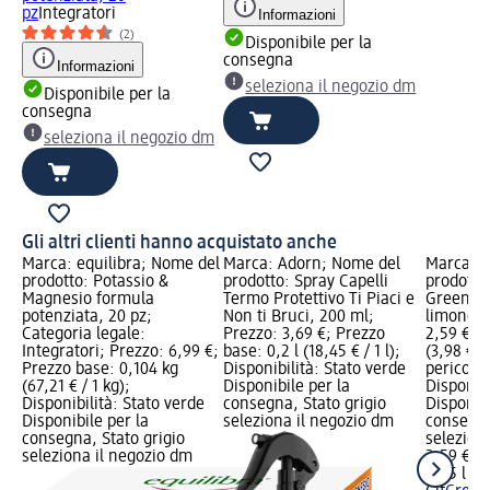
pz
Integratori
Informazioni
(2)
Disponibile per la
consegna
Informazioni
seleziona il negozio dm
Disponibile per la
consegna
seleziona il negozio dm
Gli altri clienti hanno acquistato anche
Marca: equilibra; Nome del
Marca: Adorn; Nome del
Marca: C
prodotto: Potassio &
prodotto: Spray Capelli
prodotto
Magnesio formula
Termo Protettivo Ti Piaci e
Green Ac
potenziata, 20 pz;
Non ti Bruci, 200 ml;
limone, 
Categoria legale:
Prezzo: 3,69 €; Prezzo
2,59 €; P
Integratori; Prezzo: 6,99 €;
base: 0,2 l (18,45 € / 1 l);
(3,98 € / 
Prezzo base: 0,104 kg
Disponibilità: Stato verde
pericolo:
(67,21 € / 1 kg);
Disponibile per la
Disponibi
Disponibilità: Stato verde
consegna, Stato grigio
Disponibi
Disponibile per la
seleziona il negozio dm
consegna
consegna, Stato grigio
selezion
seleziona il negozio dm
2,59 €
0,65 l (3,