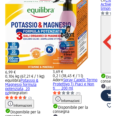
Cif
Crema
Active S
limone, 
3,69 €
6,99 €
0,2 l (18,45 € / 1 l)
0,104 kg (67,21 € / 1 kg)
Dispon
Adorn
Spray Capelli Termo
equilibra
Potassio &
consegn
Protettivo Ti Piaci e Non
Magnesio formula
selez
ti..., 200 ml
potenziata, 20
pz
Integratori
(11)
(2)
Informazioni
Informazioni
Disponibile per la
consegna
Disponibile per la